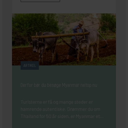
ARTIKEL
Derfor bør du besøge Myanmar netop nu
Turisterne er få og mange steder er
hamrende autentiske. Drømmer du om
Thailand for 50 år siden, er Myanmar et
godt bud.