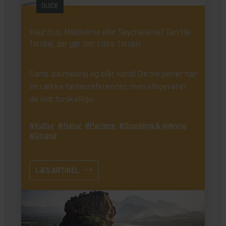
GUIDE
Mauritius, Maldiverne eller Seychellerne? Den lille
forskel, der gør den store forskel
Sand, palmesvaj og blåt vand! De tre perler har
en række fællesreferencer, men alligevel er
de vidt forskellige.
Kultur
Natur
Parferie
Snorkling & dykning
Strand
LÆS ARTIKEL