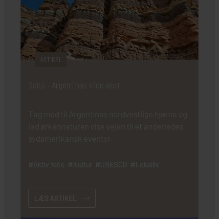
ARTIKEL
Salta - Argentinas vilde vest
Tag med til Argentinas nordvestlige hjørne og
lad ørkennaturen vise vejen til et anderledes
sydamerikansk eventyr.
Aktiv ferie
Kultur
UNESCO
Lokalliv
LÆS ARTIKEL