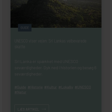
GUIDE
UNESCO viser vejen: Sri Lankas velbevarede
skatte
Sri Lanka er spækket med UNESCO
seværdigheder. Dyk ned i historien og besøg 6
seværdigheder.
Guide
Historie
Kultur
Lokalliv
UNESCO
Natur
LÆS ARTIKEL