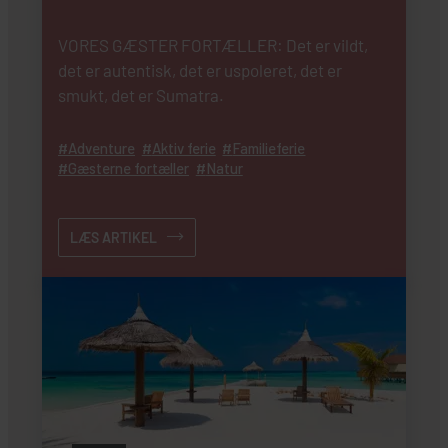
VORES GÆSTER FORTÆLLER: Det er vildt,
det er autentisk, det er uspoleret, det er
smukt, det er Sumatra.
Adventure
Aktiv ferie
Familieferie
Gæsterne fortæller
Natur
LÆS ARTIKEL