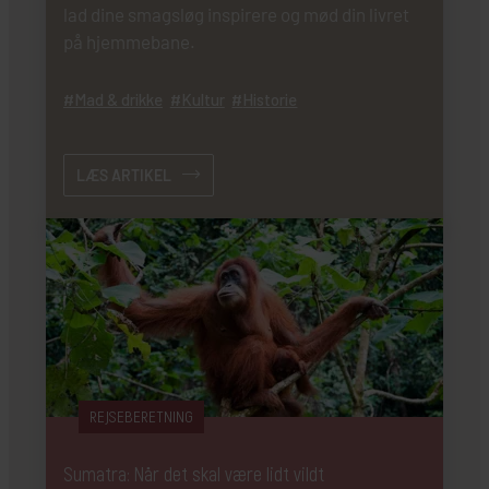
lad dine smagsløg inspirere og mød din livret
på hjemmebane.
Mad & drikke
Kultur
Historie
LÆS ARTIKEL
REJSEBERETNING
Sumatra: Når det skal være lidt vildt