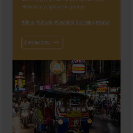
idylliske og uspolerede perler.
Øhop
Strand
Snorkling & dykning
Natur
LÆS ARTIKEL