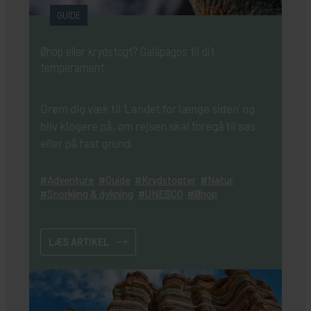
GUIDE
Øhop eller krydstogt? Galápagos til dit
temperament
Drøm dig væk til ’Landet for længe siden’ og
bliv klogere på, om rejsen skal foregå til søs
eller på fast grund.
Adventure
Guide
Krydstogter
Natur
Snorkling & dykning
UNESCO
Øhop
LÆS ARTIKEL