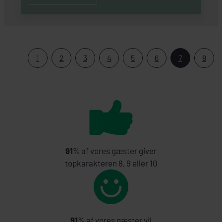
1
2
3
4
5
6
7
8
91
% af vores gæster giver
topkarakteren 8, 9 eller 10
91
% af vores gæster vil