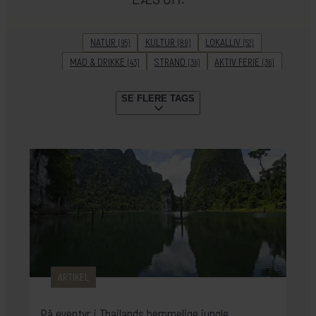
NATUR
KULTUR
LOKALLIV
(95)
(89)
(52)
MAD & DRIKKE
STRAND
AKTIV FERIE
(43)
(36)
(36)
ADVENTURE
HISTORIE
UNESCO
(32)
(29)
(28)
SE FLERE TAGS
FAMILIEFERIE
SNORKLING & DYKNING
(26)
(22)
GUIDE
STORBY
VANDRING
(20)
(20)
(18)
KRYDSTOGTER
REJSELEDEREN GUIDER
(18)
(17)
ØHOP
PLANLÆGNING
PARFERIE
(15)
(15)
(15)
SAFARI
GÆSTERNE FORTÆLLER
(12)
(11)
SOMMERREJSER
VINTERREJSER
(10)
(9)
KULTURAKTIV
KØR-SELV-FERIE
RELIGION
(8)
(7)
(7)
TOGREJSER
FESTLIGHEDER
(7)
(5)
SENSOMMERREJSER
FORÅR
CAMPING
(3)
(3)
(2)
BÆREDYGTIGHED
GENERATIONSREJSE
(2)
(1)
ARTIKEL
På eventyr i Thailands hemmelige jungle