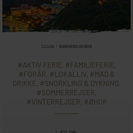
Forside
Inspiration og blog
#AKTIV FERIE, #FAMILIEFERIE,
#FORÅR, #LOKALLIV, #MAD &
DRIKKE, #SNORKLING & DYKNING,
#SOMMERREJSER,
#VINTERREJSER, #ØHOP
LÆS OM: