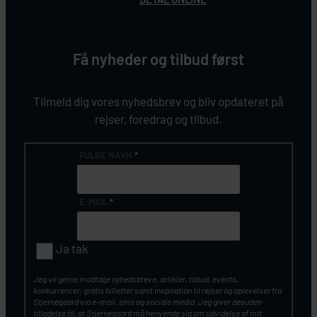
Få nyheder og tilbud først
Tilmeld dig vores nyhedsbrev og bliv opdateret på
rejser, foredrag og tilbud.
FULDE NAVN
*
E-MAIL
*
Ja tak
Jeg vil gerne modtage nyhedsbreve, artikler, tilbud, events,
konkurrencer, gratis billetter samt inspiration til rejser og oplevelser fra
Stjernegaard via e-mail, sms og sociale media. Jeg giver desuden
tilladelse til, at Stjernegaard må henvende sig om udvidelse af mit