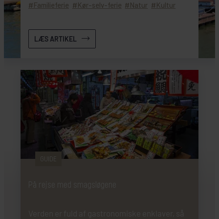
Familieferie
Kør-selv-ferie
Natur
Kultur
LÆS ARTIKEL
GUIDE
På rejse med smagsløgene
Verden er fuld af gastronomiske enklaver, så