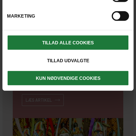
ARTIKEL
MARKETING
Bo lokalt og oplev Cuba fra den anden side
TILLAD ALLE COOKIES
Casas particulares er cubanernes svar på
’bed & breakfast’, hvor du møder mama i
TILLAD UDVALGTE
køkkenet.
KUN NØDVENDIGE COOKIES
Kultur
Lokalliv
Mad & drikke
LÆS ARTIKEL