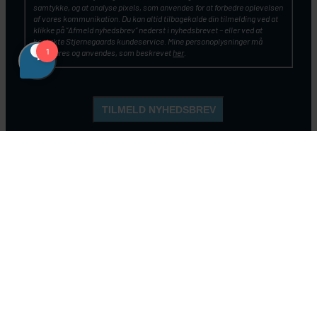
samtykke, og at analyse pixels, som anvendes for at forbedre oplevelsen
af vores kommunikation. Du kan altid tilbagekalde din tilmelding ved at
klikke på ”Afmeld nyhedsbrev” nederst i nyhedsbrevet – eller ved at
kontakte Stjernegaards kundeservice. Mine personoplysninger må
opbevares og anvendes, som beskrevet
her
.