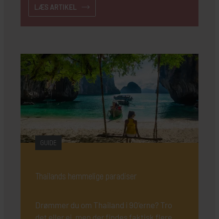
LÆS ARTIKEL
GUIDE
Thailands hemmelige paradiser
Drømmer du om Thailand i 90’erne? Tro
det eller ej, men der findes faktisk flere