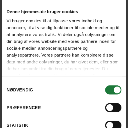
Denne hjemmeside bruger cookies
Er du til adrenalinrus? Vandreture? Fest og
farver? Eller øde strandparadiser? De
Vi bruger cookies til at tilpasse vores indhold og
Vestindiske Øer har det hele og mere til.
annoncer, til at vise dig funktioner til sociale medier og til
at analysere vores trafik. Vi deler også oplysninger om
din brug af vores website med vores partnere inden for
Historie
Krydstogter
Kultur
Lokalliv
Øhop
Strand
Natur
sociale medier, annonceringspartnere og
analysepartnere. Vores partnere kan kombinere disse
data med andre oplysninger, du har givet dem, eller som
LÆS ARTIKEL
de har indsamlet fra din brug af deres tjenester. Du
samtykker til vores cookies, hvis du fortsætter med at
anvende vores hjemmeside.
Samtykkevalg
NØDVENDIG
PRÆFERENCER
STATISTIK