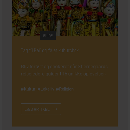
GUIDE
Tag til Bali og få et kulturchok
Bliv forført og chokeret når Stjernegaards
rejseledere guider til 5 unikke oplevelser.
Kultur
Lokalliv
Religion
LÆS ARTIKEL