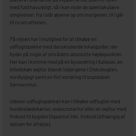
med fuld havudsigt, så I kan nyde de spektakulære
omgivelser, fra I slår øjnene op om morgenen, til I går
til ro om aftenen.
På rejsen har I mulighed for at tilkøbe en
udflugtspakke med dansktalende lokalguider, der
byder på nogle af områdets absolutte højdepunkter.
Her kan I komme med på en byvandring i Ilulissat, en
billedskøn sejltur blandt isbjergene i Diskobugten,
nordlysjagt samt en flot vandring til bopladsen
Sermermiut.
Udover udflugtspakken kan I tilkøbe udflugter med
hundeslædekørsel, snescootertur eller en sejltur med
frokost til bygden Oqaatsut inkl. frokost (afhængig af
datoen for afrejse).