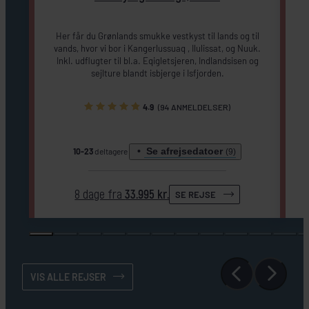
Her får du Grønlands smukke vestkyst til lands og til
vands, hvor vi bor i Kangerlussuaq , Ilulissat, og Nuuk.
I
Inkl. udflugter til bl.a. Eqigletsjeren, Indlandsisen og
sejlture blandt isbjerge i Isfjorden.
4.9
(94 ANMELDELSER)
Se afrejsedatoer
10-23
deltagere
(9)
8 dage fra
33.995 kr.
SE REJSE
VIS ALLE REJSER