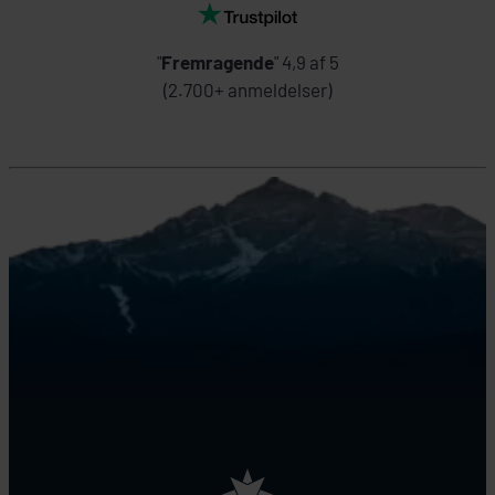
"
Fremragende
" 4,9 af 5
(2.700+ anmeldelser)