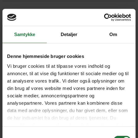
Samtykke
Detaljer
Om
Denne hjemmeside bruger cookies
Rejsen levede fuldstændig op til vores
Vi bruger cookies til at tilpasse vores indhold og
annoncer, til at vise dig funktioner til sociale medier og til
forventninger. Der var altid hurtig
at analysere vores trafik. Vi deler også oplysninger om
respons på vores forespørgsler både
din brug af vores website med vores partnere inden for
sociale medier, annonceringspartnere og
før afrejse og efter hjemkomst.
analysepartnere. Vores partnere kan kombinere disse
data med andre oplysninger, du har givet dem, eller som
BETTINA BACH, GREVINGE
de har indsamlet fra din brug af deres tjenester. Du
samtykker til vores cookies, hvis du fortsætter med at
4.8
anvende vores hjemmeside.
Samtykkevalg