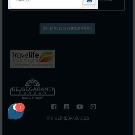
opbevares og anvendes, som beskrevet
her
.
© STJERNEGAARD 2026