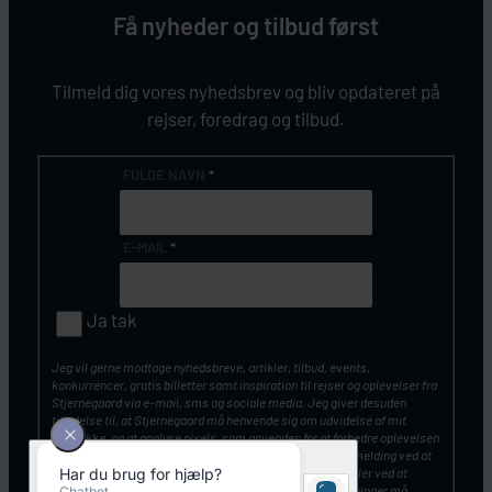
Få nyheder og tilbud først
Tilmeld dig vores nyhedsbrev og bliv opdateret på
rejser, foredrag og tilbud.
FULDE NAVN
*
E-MAIL
*
Ja tak
Jeg vil gerne modtage nyhedsbreve, artikler, tilbud, events,
konkurrencer, gratis billetter samt inspiration til rejser og oplevelser fra
Stjernegaard via e-mail, sms og sociale media. Jeg giver desuden
tilladelse til, at Stjernegaard må henvende sig om udvidelse af mit
samtykke, og at analyse pixels, som anvendes for at forbedre oplevelsen
af vores kommunikation. Du kan altid tilbagekalde din tilmelding ved at
klikke på ”Afmeld nyhedsbrev” nederst i nyhedsbrevet – eller ved at
kontakte Stjernegaards kundeservice. Mine personoplysninger må