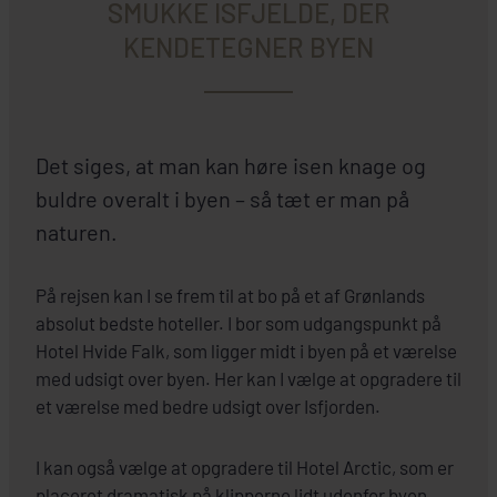
SMUKKE ISFJELDE, DER
KENDETEGNER BYEN
Det siges, at man kan høre isen knage og
buldre overalt i byen – så tæt er man på
naturen.
På rejsen kan I se frem til at bo på et af Grønlands
absolut bedste hoteller. I bor som udgangspunkt på
Hotel Hvide Falk, som ligger midt i byen på et værelse
med udsigt over byen. Her kan I vælge at opgradere til
et værelse med bedre udsigt over Isfjorden.
I kan også vælge at opgradere til Hotel Arctic, som er
placeret dramatisk på klipperne lidt udenfor byen