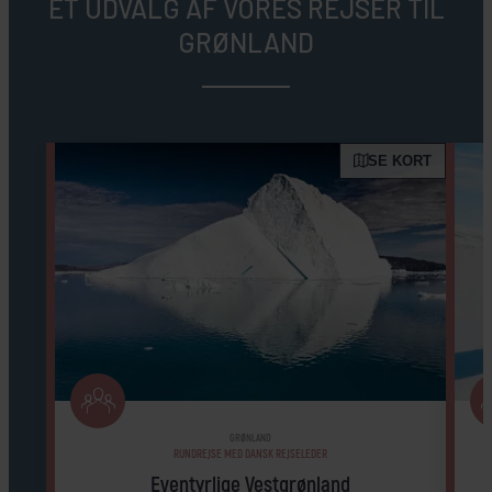
ET UDVALG AF VORES REJSER TIL
GRØNLAND
SE KORT
GRØNLAND
RUNDREJSE MED DANSK REJSELEDER
Eventyrlige Vestgrønland