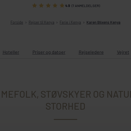
4.9
(7 ANMELDELSER)
Forside
Rejser til Kenya
Ferie i Kenya
Karen Blixens Kenya
Hoteller
Priser og datoer
Rejseledere
Vejret
MEFOLK, STØVSKYER OG NAT
STORHED