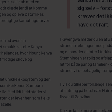
tagere i selskab med en
sig selv – fors
godt glæde jer til at komme
gen og opleve Østafrikas
kræver det ikk
 jordagtige kamuflagefarver
have det rart.
I Kiwengwa møder du en af Z
men ud over sin
strandstrækninger med pudde
t smukke, stolte Kenya
og et hav, der glimter i turki
r højlandet, hvor Mount Kenya
Stemningen er rolig og afsla
f frodige skove og
hit for både par og familier 
strandliv i et behageligt tem
 det unikke økosystem og den
Hvis du tilkøber forlængelsen
 i semi-ørkenen Samburu
afslutning på hotel nær Nairo
iv. Med lidt held støder vi
flyver til Zanzibar.
er, der lever her, som f.eks.
gazelle.
Du kan læse mere om forlæng