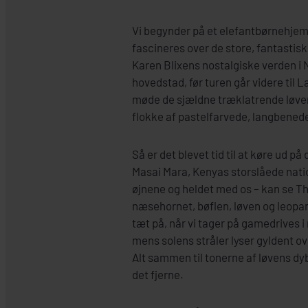
Vi begynder på et elefantbørnehjem o
fascineres over de store, fantastisk
Karen Blixens nostalgiske verden i N
hovedstad, før turen går videre til 
møde de sjældne træklatrende løve
flokke af pastelfarvede, langbened
Så er det blevet tid til at køre ud p
Masai Mara, Kenyas storslåede nation
øjnene og heldet med os – kan se Th
næsehornet, bøflen, løven og leopar
tæt på, når vi tager på gamedrives
mens solens stråler lyser gyldent o
Alt sammen til tonerne af løvens dyb
det fjerne.