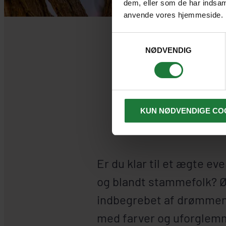
dem, eller som de har indsaml
anvende vores hjemmeside.
Samtykkevalg
NØDVENDIG
KUN NØDVENDIGE CO
Er du klar til et ægte ev
og blandt stammefolk? Ø
indbegrebet af drømmen 
med farver og uforglemm