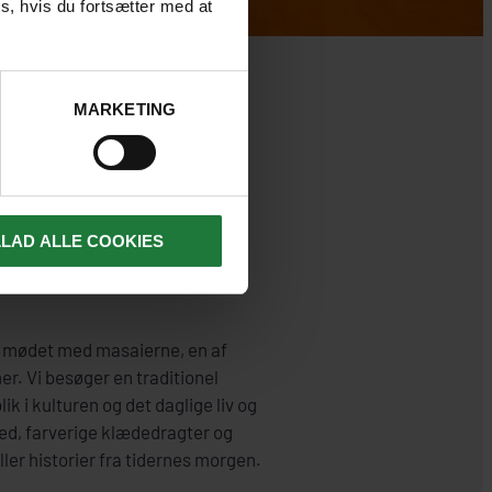
s, hvis du fortsætter med at
MARKETING
LLAD ALLE COOKIES
r mødet med masaierne, en af
. Vi besøger en traditionel
ik i kulturen og det daglige liv og
ed, farverige klædedragter og
ller historier fra tidernes morgen.