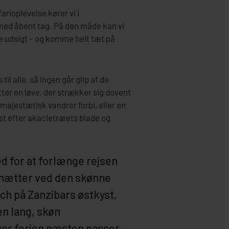
arioplevelse kører vi i
med åbent tag. På den måde kan vi
e udsigt – og komme helt tæt på
il alle, så ingen går glip af de
tter en løve, der strækker sig dovent
 majestætisk vandrer forbi, eller en
øst efter akacietræets blade og
d for at forlænge rejsen
nætter ved den skønne
h på Zanzibars østkyst,
n lang, skøn
vor ferien næsten passer