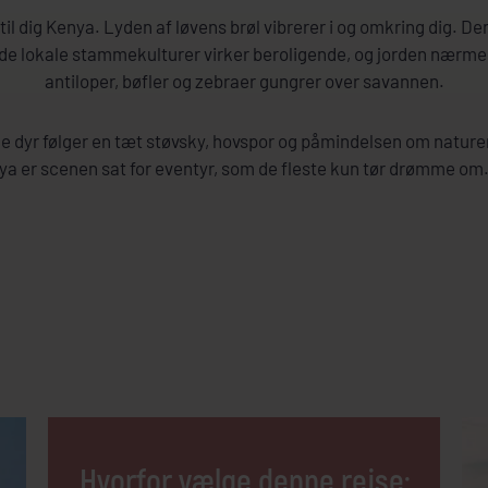
til dig Kenya. Lyden af løvens brøl vibrerer i og omkring dig. 
de lokale stammekulturer virker beroligende, og jorden nærmes
antiloper, bøfler og zebraer gungrer over savannen.
lde dyr følger en tæt støvsky, hovspor og påmindelsen om natur
nya er scenen sat for eventyr, som de fleste kun tør drømme om
Hvorfor vælge denne rejse: