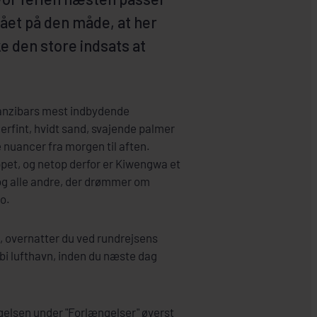
tået på den måde, at her
e den store indsats at
anzibars mest indbydende
rfint, hvidt sand, svajende palmer
se nuancer fra morgen til aften.
ppet, og netop derfor er Kiwengwa et
– og alle andre, der drømmer om
po.
, overnatter du ved rundrejsens
bi lufthavn, inden du næste dag
elsen under "Forlængelser" øverst