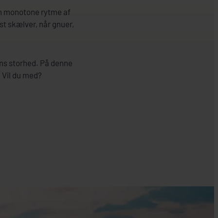
Den monotone rytme af
t skælver, når gnuer,
ens storhed. På denne
. Vil du med?