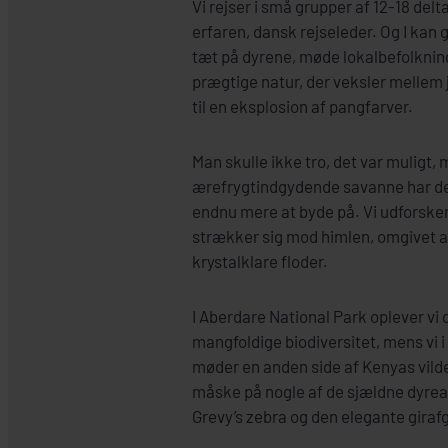
Vi rejser i små grupper af 12-18 del
erfaren, dansk rejseleder. Og I kan 
tæt på dyrene, møde lokalbefolknin
prægtige natur, der veksler mellem
til en eksplosion af pangfarver.
Man skulle ikke tro, det var muligt, 
ærefrygtindgydende savanne har de
endnu mere at byde på. Vi udforske
strækker sig mod himlen, omgivet a
krystalklare floder.
I Aberdare National Park oplever vi
mangfoldige biodiversitet, mens vi
møder en anden side af Kenyas vilde l
måske på nogle af de sjældne dyreart
Grevy’s zebra og den elegante giraf