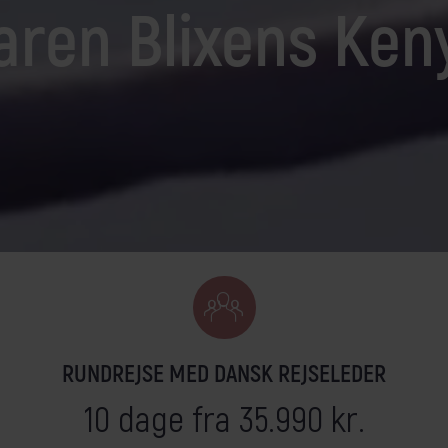
aren Blixens Ken
ejseleder
et krydstogt efter dine ønsker
Egypten
Kenya
Færøerne
Kina
Galápagos
Kirgisistan
Georgien
Kroatien
Grønland
Laos
Guatemala
Madagaskar
RUNDREJSE MED DANSK REJSELEDER
10 dage fra 35.990 kr.