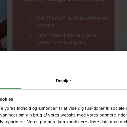
Mød The Big Five på den afrikanske
savanne
Safari i seks-personers jeeps –
garanti for vinduesplads
Overnat på lodges i
nationalparkerne
Besøg Karen Blixens farm ved
Ngong Hills
Detaljer
Elefantbørnehjem og girafcenter i
Nairobi
ookies
Lille rejsegruppe (10-18 deltagere)
se vores indhold og annoncer, til at vise dig funktioner til sociale
Alle måltider inkluderet
plysninger om din brug af vores website med vores partnere inden
ysepartnere. Vores partnere kan kombinere disse data med andr