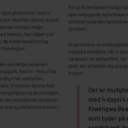
For at få den bedst mulige saf
g et girafcenter, hvor vi
specialbyggede safarijeeps 
e dyr. Herefter dykker vi ned i
uhindret nyde den fantastisk
airobi, Kenyas livlige
dyrelivet.
Lake Nakuru. Her håber vi at
r, de noble næsehorn og
Vi garanterer en vinduesplads t
e flamingoer.
magiske øjeblikke, når vi spo
i græsset, en elefantflok, der
å den uendelige savanne i
giraf, der strækker sig graci
alpark, hvor vi – hvis vi har
frugter.
e Big Five; elefanten,
den. Vi oplever dyrene helt
Der er mulighe
 i morgengryet og skumringen,
med 4 dage/4 
ver det enestående landskab.
e brøl og elefantens trutten i
Kiwengwa Beac
som byder på e
sandstrand, h