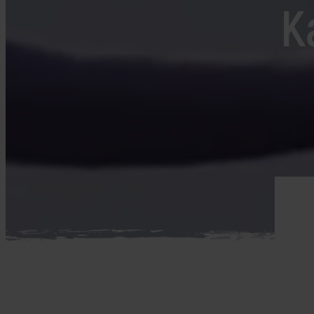
Mellemøsten
K
dansk r
Bali
Nordamerika
Balkan
Oceanien
Bhutan
Sydamerika
Bolivia
Borneo
Brasilien