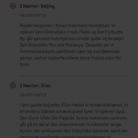
3 Nætter: Beijing
Rejsen begynder i Kinas historiske hovedstad. Vi
oplever Den Himmelske Freds Plads og Den Forbudte
By, går gennem hutongernes smalle gyder og besøger
Den Kinesiske Mur ved Mutianyu. Desuden ser vi
Sommerpaladsets pavilloner, søer og overdækkede
gange, som er kejserfamiliens store fristed uden for
byen.
2 Nætter: Xi’an
I den gamle kejserby Xi’an møder vi terrakottahæren, et
af verdens største arkæologiske fund. Vi oplever også
Den Store Vilde Gås Pagode, byens historiske centrum,
går på en del af den imponerende 14 kilometer lange
bymur, der omkranser den historiske bykerne, samt ser
det livlige muslimske kvarter med markeder og