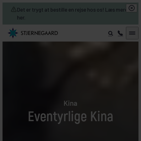
Skip to main content
Det er trygt at bestille en rejse hos os! Læs mere
her.
Kina
Eventyrlige Kina