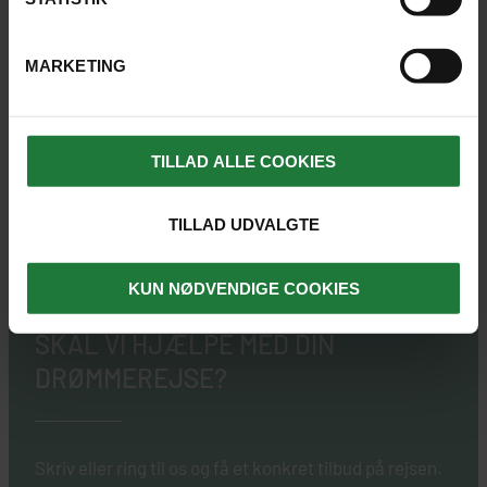
storby. Vi oplever det ikoniske kvarter The Bund med
kolonitidsarkitektur langs floden, byens futuristiske
skyline samt de historiske bydele, som tilsammen viser
MARKETING
os de stærke kontraster mellem tradition og moderne
storbyliv.
TILLAD ALLE COOKIES
SE PRISER OG DATOER
SE DAGSPROGRAM
TILLAD UDVALGTE
KUN NØDVENDIGE COOKIES
SKAL VI HJÆLPE MED DIN
DRØMMEREJSE?
Skriv eller ring til os og få et konkret tilbud på rejsen.