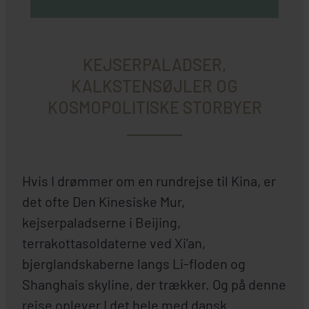
KEJSERPALADSER,
KALKSTENSØJLER OG
KOSMOPOLITISKE STORBYER
Hvis I drømmer om en rundrejse til Kina, er
det ofte Den Kinesiske Mur,
kejserpaladserne i Beijing,
terrakottasoldaterne ved Xi’an,
bjerglandskaberne langs Li-floden og
Shanghais skyline, der trækker. Og på denne
rejse oplever I det hele med dansk