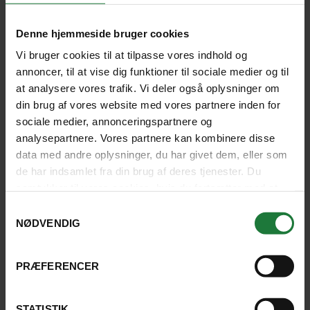
rismarker og små landsbyer. Vi bor i området omkring
Xingping, som er kendt fra klassiske kinesiske
tuschtegninger, og er endnu en af rejsens smukke
Denne hjemmeside bruger cookies
naturoplevelser. Vi tager på skønne cykelture og
Vi bruger cookies til at tilpasse vores indhold og
vandrer til ikoniske udsigter samt nyder den landlige
annoncer, til at vise dig funktioner til sociale medier og til
stemning.
at analysere vores trafik. Vi deler også oplysninger om
din brug af vores website med vores partnere inden for
sociale medier, annonceringspartnere og
1 Nætter: Tongli kanalby
analysepartnere. Vores partnere kan kombinere disse
data med andre oplysninger, du har givet dem, eller som
I den historiske kanalby Tongli går vi ture gennem de
de har indsamlet fra din brug af deres tjenester. Du
smalle stræder langs vandvejene forbi de hvide huse og
samtykker til vores cookies, hvis du fortsætter med at
henover gamle stenbroer. Stemningen er rolig og tidløs
anvende vores hjemmeside.
og giver et godt indblik i livet i den historiske kanalby.
Samtykkevalg
NØDVENDIG
2 Nætter: Shanghai
PRÆFERENCER
Rejsen slutter i Shanghai, Kinas mest kosmopolitiske
STATISTIK