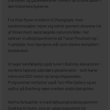
markeder og gadekøkkener mellem de smalle gader i
den historiske bykerne.
Fra Xi’an flyver vi videre til Zhangjiajie, hvor
sandstenssøjler rejser sig lodret gennem skovene i et
af Kinas mest særprægede naturområder. Her
oplever vi udsigtspunkterne på Tianzi Mountain og i
Yuanjiajie, hvor bjergene står som slanke stenpiller i
landskabet.
Vi tager selvfølgelig også turen i Bailong-elevatoren –
verdens højeste udendørs glaselevator – som kører
mere end 300 meter op langs klippesiden.
Programmet omfatter også Ten-Mile Gallery og en
sejltur på Baofeng-søen mellem stejle bjergsider.
Herfra fortsætter vi med højhastighedstog gennem
Sydkina til Guilin, som er udgangspunktet for