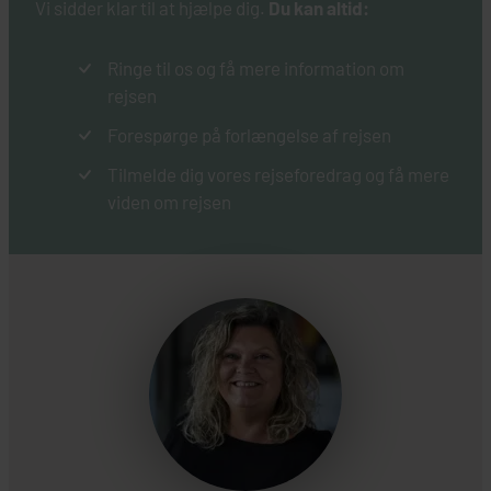
Vi sidder klar til at hjælpe dig.
Du kan altid:
Ringe til os og få mere information om
rejsen
Forespørge på forlængelse af rejsen
Tilmelde dig vores rejseforedrag og få mere
viden om rejsen