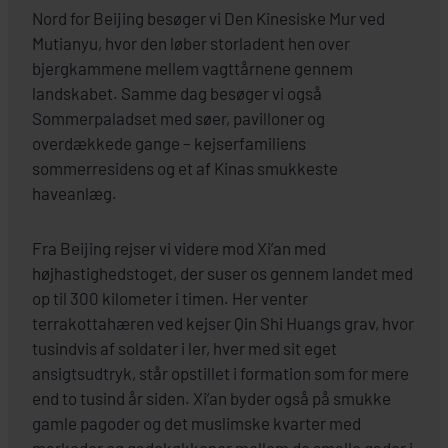
Nord for Beijing besøger vi Den Kinesiske Mur ved
Mutianyu, hvor den løber storladent hen over
bjergkammene mellem vagttårnene gennem
landskabet. Samme dag besøger vi også
Sommerpaladset med søer, pavilloner og
overdækkede gange – kejserfamiliens
sommerresidens og et af Kinas smukkeste
haveanlæg.
Fra Beijing rejser vi videre mod Xi’an med
højhastighedstoget, der suser os gennem landet med
op til 300 kilometer i timen. Her venter
terrakottahæren ved kejser Qin Shi Huangs grav, hvor
tusindvis af soldater i ler, hver med sit eget
ansigtsudtryk, står opstillet i formation som for mere
end to tusind år siden. Xi’an byder også på smukke
gamle pagoder og det muslimske kvarter med