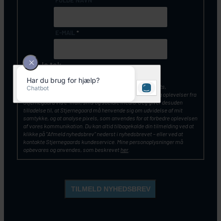
E-MAIL
*
Ja tak
Jeg vil gerne modtage nyhedsbreve, artikler, tilbud, events,
konkurrencer, gratis billetter samt inspiration til rejser og oplevelser fra
Stjernegaard via e-mail, sms og sociale media. Jeg giver desuden
tilladelse til, at Stjernegaard må henvende sig om udvidelse af mit
samtykke, og at analyse pixels, som anvendes for at forbedre oplevelsen
af vores kommunikation. Du kan altid tilbagekalde din tilmelding ved at
klikke på ”Afmeld nyhedsbrev” nederst i nyhedsbrevet – eller ved at
kontakte Stjernegaards kundeservice. Mine personoplysninger må
opbevares og anvendes, som beskrevet
her
.