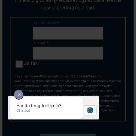
rejser, foredrag og tilbud.
FULDE NAVN
*
E-MAIL
*
Ja tak
Jeg vil gerne modtage nyhedsbreve, artikler, tilbud, events,
konkurrencer, gratis billetter samt inspiration til rejser og oplevelser fra
Stjernegaard via e-mail, sms og sociale media. Jeg giver desuden
tilladelse til, at Stjernegaard må henvende sig om udvidelse af mit
samtykke, og at analyse pixels, som anvendes for at forbedre oplevelsen
af vores kommunikation. Du kan altid tilbagekalde din tilmelding ved at
klikke på ”Afmeld nyhedsbrev” nederst i nyhedsbrevet – eller ved at
kontakte Stjernegaards kundeservice. Mine personoplysninger må
opbevares og anvendes, som beskrevet
her
.