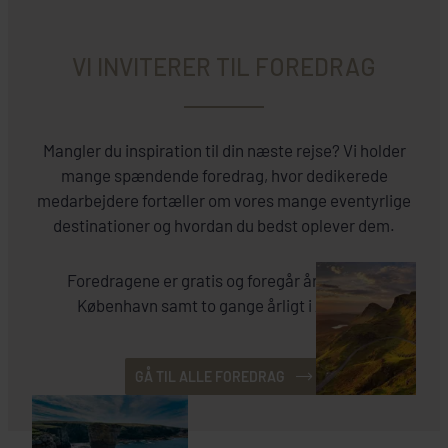
VI INVITERER TIL FOREDRAG
Mangler du inspiration til din næste rejse? Vi holder
mange spændende foredrag, hvor dedikerede
medarbejdere fortæller om vores mange eventyrlige
destinationer og hvordan du bedst oplever dem.
Foredragene er gratis og foregår året rundt i
København samt to gange årligt i Aarhus.
GÅ TIL ALLE FOREDRAG