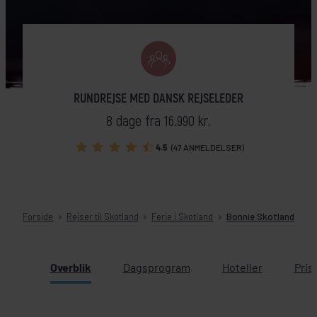
RUNDREJSE MED DANSK REJSELEDER
8 dage fra 16.990 kr.
4.5
(47 ANMELDELSER)
Forside
Rejser til Skotland
Ferie i Skotland
Bonnie Skotland
Overblik
Dagsprogram
Hoteller
Pris