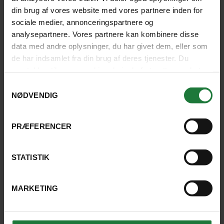
imponerende – og berømte - natur; Glencoe-dalen,
din brug af vores website med vores partnere inden for
Loch Lomond og Trossachs National Park. Og vi skal
naturligvis se Glenfinnan-jernbaneviadukten (kendt fra
sociale medier, annonceringspartnere og
Harry Potter).
analysepartnere. Vores partnere kan kombinere disse
data med andre oplysninger, du har givet dem, eller som
de har indsamlet fra din brug af deres tjenester. Du
samtykker til vores cookies, hvis du fortsætter med at
DAGSPROGRAM
SE PRISER OG DATOER
anvende vores hjemmeside.
Samtykkevalg
NØDVENDIG
PRÆFERENCER
SKAL VI HJÆLPE MED DIN
STATISTIK
DRØMMEREJSE?
MARKETING
Skriv eller ring til os og få et konkret tilbud på rejsen.
Vi sidder klar til at hjælpe dig.
Du kan altid: