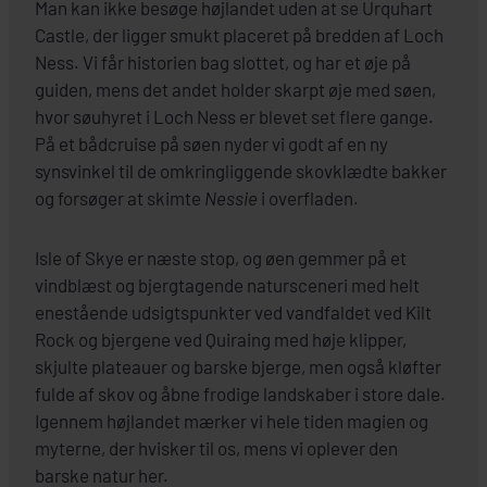
Man kan ikke besøge højlandet uden at se Urquhart
Castle, der ligger smukt placeret på bredden af Loch
Ness. Vi får historien bag slottet, og har et øje på
guiden, mens det andet holder skarpt øje med søen,
hvor søuhyret i Loch Ness er blevet set flere gange.
På et bådcruise på søen nyder vi godt af en ny
synsvinkel til de omkringliggende skovklædte bakker
og forsøger at skimte
Nessie
i overfladen.
Isle of Skye er næste stop, og øen gemmer på et
vindblæst og bjergtagende natursceneri med helt
enestående udsigtspunkter ved vandfaldet ved Kilt
Rock og bjergene ved Quiraing med høje klipper,
skjulte plateauer og barske bjerge, men også kløfter
fulde af skov og åbne frodige landskaber i store dale.
Igennem højlandet mærker vi hele tiden magien og
myterne, der hvisker til os, mens vi oplever den
barske natur her.