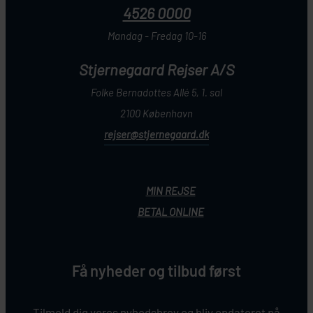
4526 0000
Mandag - Fredag 10-16
Stjernegaard Rejser A/S
Folke Bernadottes Allé 5, 1. sal
2100 København
rejser@stjernegaard.dk
MIN REJSE
BETAL ONLINE
Få nyheder og tilbud først
Tilmeld dig vores nyhedsbrev og bliv opdateret på