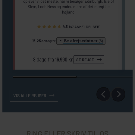
oplever vi det meste, når vi besøger Edinburgh, Isle of
Skye, Loch Ness og endnu mere af det mægtige
højland.
4.5
(47 ANMELDELSER)
Se afrejsedatoer
15-25
deltagere
(6)
8 dage fra
16.990 kr.
SE REJSE
VIS ALLE REJSER
RING ELLER SKRIV TIL OS