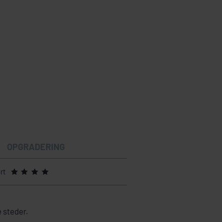
OPGRADERING
rt
e steder.