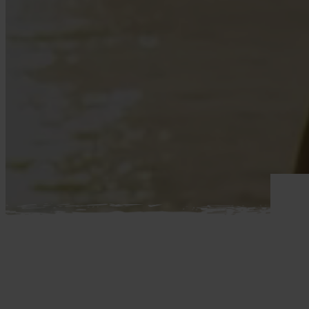
Mellemøsten
dansk r
Bali
Nordamerika
Balkan
Oceanien
Bhutan
Sydamerika
Bolivia
Borneo
Brasilien