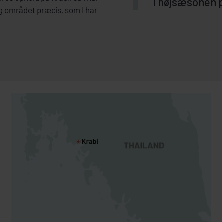
i højsæsonen 
og området præcis, som I har