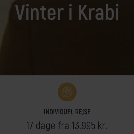
Vinter i Krabi
ejseleder
et krydstogt efter dine ønsker
Egypten
Kenya
Færøerne
Kina
Galápagos
Kirgisistan
Georgien
Kroatien
Grønland
Laos
Guatemala
Madagaskar
INDIVIDUEL REJSE
17 dage fra 13.995 kr.