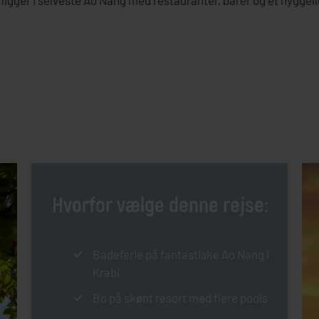
 ligger i selveste Ao Nang med restauranter, barer og et hygge
Hvorfor vælge denne rejse:
Badeferie på fantastiske Ao Nang i
Krabi
Bo på skønt resort med flere pools