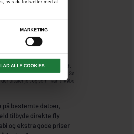
s, hvis du fortsætter med at
 HELE
MARKETING
smuligheder i Krabi, hvor I blandt
LLAD ALLE COOKIES
ykke, snorkle, sejle og vandre. Se i
er tiltaler jer, og som I kan tilkøbe
se på bestemte datoer,
æld tilbyde direkte fly
abi og ekstra gode priser