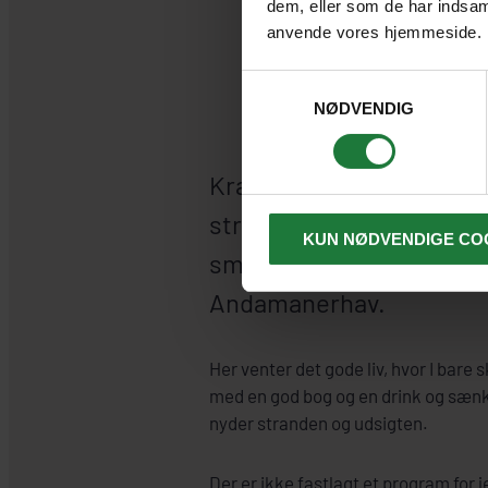
dem, eller som de har indsaml
anvende vores hjemmeside.
LOKA
Samtykkevalg
NØDVENDIG
Krabi er byen med nogle
strande i Thailand og med
KUN NØDVENDIGE CO
smukkeste øer ude i det
Andamanerhav.
Her venter det gode liv, hvor I bare s
med en god bog og en drink og sænk
nyder stranden og udsigten.
Der er ikke fastlagt et program for j