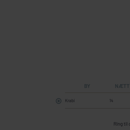
BY
NÆTT
Krabi
14
Ring til