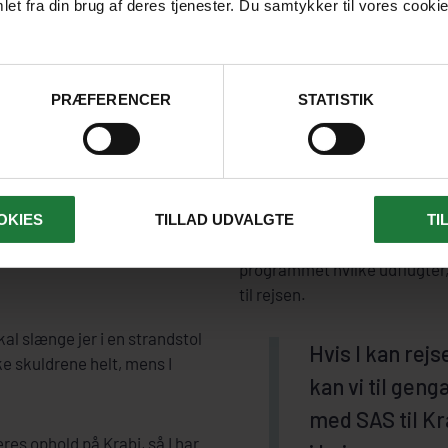
et fra din brug af deres tjenester. Du samtykker til vores cookie
L BARFODSFERIE VÆK FRA DET
PRÆFERENCER
STATISTIK
lyst til det.
 af de skønneste
 udsigt til de
Der er masser af gode udflugt
OKIES
TILLAD UDVALGTE
TI
 turkisfarvede
andet både kan komme ud at d
programmet hvilke udflugter, d
til rejsen.
kal slænge jer i en strandstol
Hvis I kan rej
e skuldrene helt, mens I
kan vi til geng
med SAS til Kr
eres ophold på Krabi, så I har