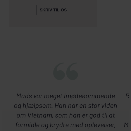
SKRIV TIL OS
Mads var meget imødekommende
Re
og hjælpsom. Han har en stor viden
om Vietnam, som han er god til at
formidle og krydre med oplevelser,
Ma