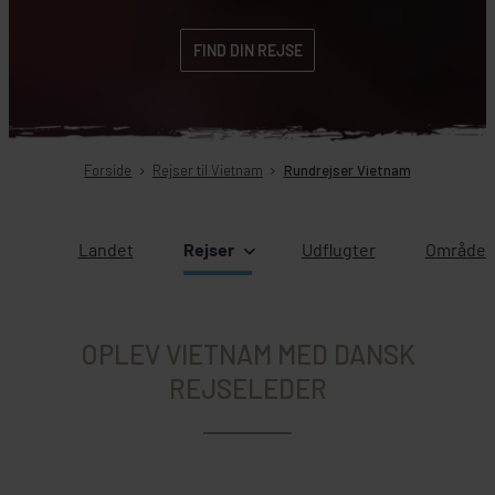
FIND DIN REJSE
Forside
Rejser til Vietnam
Rundrejser Vietnam
Landet
Rejser
Udflugter
Områder 
OPLEV VIETNAM MED DANSK
REJSELEDER