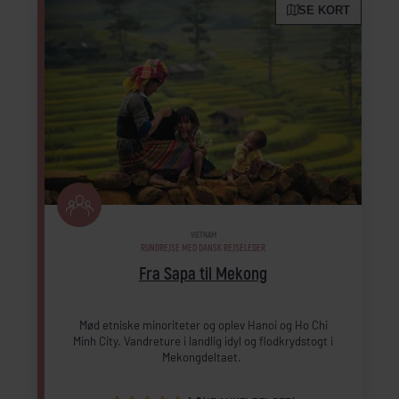
SE KORT
VIETNAM
RUNDREJSE MED DANSK REJSELEDER
Fra Sapa til Mekong
Mød etniske minoriteter og oplev Hanoi og Ho Chi
Minh City. Vandreture i landlig idyl og flodkrydstogt i
Mekongdeltaet.