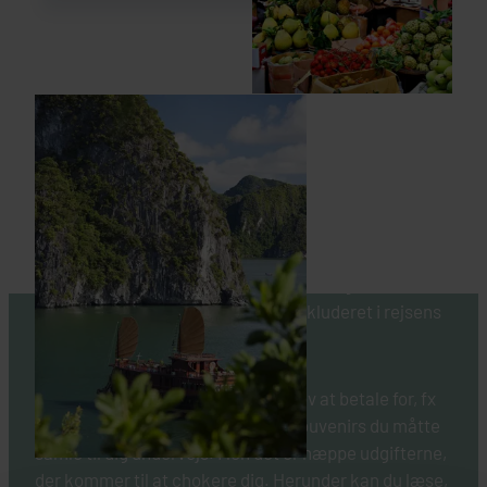
HVAD ER INKLUDERET I EN
RUNDREJSE?
Når du rejser med os på rundrejse til Vietnam, kan du
glæde dig over, at en rigtig stor del af udgifterne, fx til
entré, transport, måltider, osv. er inkluderet i rejsens
pris.
Naturligvis er der ting, du selv får lov at betale for, fx
en drink inden middagen eller de souvenirs du måtte
samle til dig undervejs. Men det er næppe udgifterne,
der kommer til at chokere dig. Herunder kan du læse,