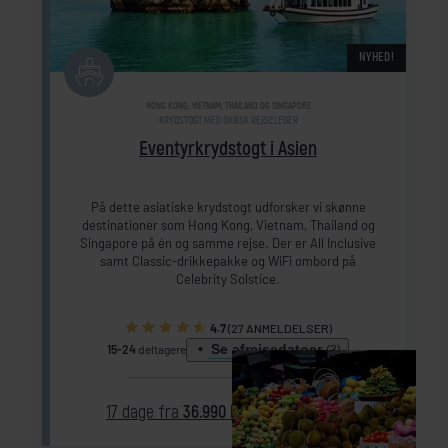
NYHED!
HONG KONG, VIETNAM, THAILAND OG SINGAPORE
KRYDSTOGT MED DANSK REJSELEDER
Eventyrkrydstogt i Asien
På dette asiatiske krydstogt udforsker vi skønne
destinationer som Hong Kong, Vietnam, Thailand og
Singapore på én og samme rejse. Der er All Inclusive
samt Classic-drikkepakke og WiFi ombord på
Celebrity Solstice.
4.7
(27 ANMELDELSER)
Se afrejsedatoer
15-24
deltagere
(3)
17 dage fra
36.990 kr.
SE REJSE