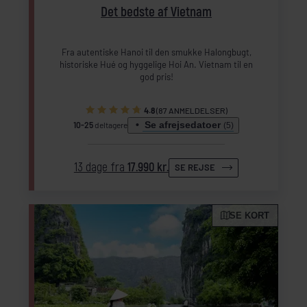
Det bedste af Vietnam
Fra autentiske Hanoi til den smukke Halongbugt,
historiske Hué og hyggelige Hoi An. Vietnam til en
god pris!
4.8
(87 ANMELDELSER)
Se afrejsedatoer
10-25
deltagere
(5)
13 dage fra
17.990 kr.
SE REJSE
Inkl. forlængelse (Deluxe Ocean Room)
Inkl. forlængelse (Deluxe Ocean Room)
Inkl. forlængelse (Deluxe Ocean Room)
Inkl. forlængelse (Deluxe Ocean Room)
Inkl. forlængelse (Deluxe Ocean Room)
SE KORT