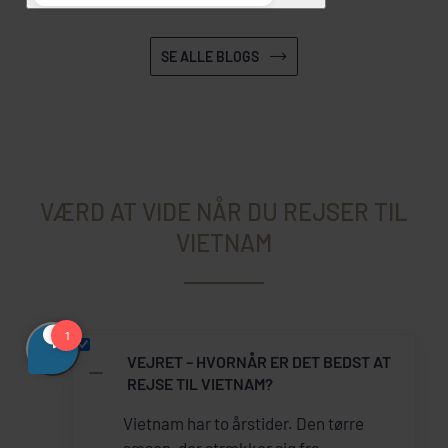
SE ALLE BLOGS
VÆRD AT VIDE NÅR DU REJSER TIL
VIETNAM
VEJRET – HVORNÅR ER DET BEDST AT
REJSE TIL VIETNAM?
Vietnam har to årstider. Den tørre
sæson, der strækker sig fra