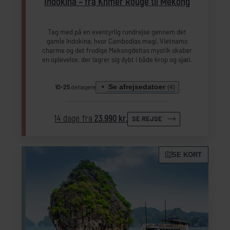
Indokina – fra Khmer Rouge til Mekong
Tag med på en eventyrlig rundrejse gennem det
gamle Indokina, hvor Cambodias magi, Vietnams
charme og det frodige Mekongdeltas mystik skaber
en oplevelse, der lagrer sig dybt i både krop og sjæl.
Se afrejsedatoer
10-25
deltagere
(4)
14 dage fra
23.990 kr.
SE REJSE
Inkl. forlængelse (Garden View Bungalow)
Inkl. forlængelse (Garden View Bungalow)
Inkl. forlængelse (Garden View Bungalow)
Inkl. forlængelse (Garden View Bungalow)
SE KORT