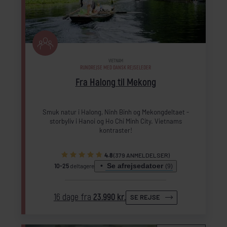
VIETNAM
RUNDREJSE MED DANSK REJSELEDER
Fra Halong til Mekong
Smuk natur i Halong, Ninh Binh og Mekongdeltaet -
storbyliv i Hanoi og Ho Chi Minh City. Vietnams
kontraster!
4.8
(379 ANMELDELSER)
Se afrejsedatoer
10-25
deltagere
(9)
16 dage fra
23.990 kr.
SE REJSE
Inkl. forlængelse (Garden View Bungalow)
Inkl. forlængelse (Garden View Bungalow)
Inkl. forlængelse (Garden View Bungalow)
Inkl. forlængelse (Garden View Bungalow)
Inkl. forlængelse (Garden View Bungalow)
Inkl. forlængelse (Garden View Bungalow)
Inkl. forlængelse (Garden View Bungalow)
Inkl. forlængelse (Garden View Bungalow)
Inkl. forlængelse (Garden View Bungalow)