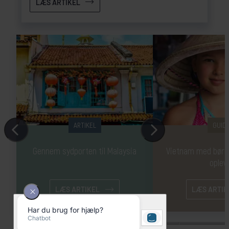
LÆS ARTIKEL
ARTIKEL
GUID
Gennem sydporten til Malaysia
Vietnam med børn -
oplev
LÆS ARTIKEL
LÆS ARTIK