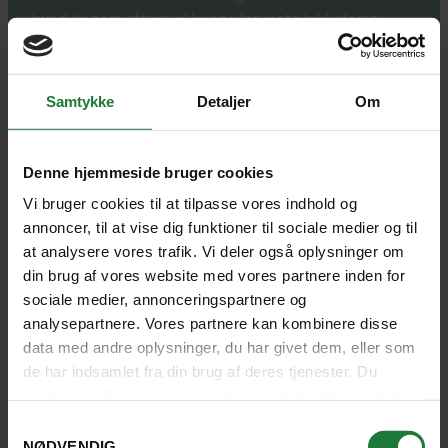
hvad du som oftest vil kunne forvente inkluderet i
rundrejsens pris.
Fly fra Danmark til Vietnam samt internt i
Samtykke
Detaljer
Om
Vietnam, alt efter rejsen
Transport i forbindelse med de daglige
Denne hjemmeside bruger cookies
udflugter
Vi bruger cookies til at tilpasse vores indhold og
Transport til og fra lufthavnen samt mellem
annoncer, til at vise dig funktioner til sociale medier og til
de forskellige steder
at analysere vores trafik. Vi deler også oplysninger om
din brug af vores website med vores partnere inden for
3- og 4-stjernede hoteller
sociale medier, annonceringspartnere og
Morgenmad hver dag samt frokost og
analysepartnere. Vores partnere kan kombinere disse
middag flere af dagene. Herunder
data med andre oplysninger, du har givet dem, eller som
drikkepenge.
de har indsamlet fra din brug af deres tjenester. Du
samtykker til vores cookies, hvis du fortsætter med at
Dansk rejseleder med et passioneret
anvende vores hjemmeside.
kendskab til Vietnam
Samtykkevalg
NØDVENDIG