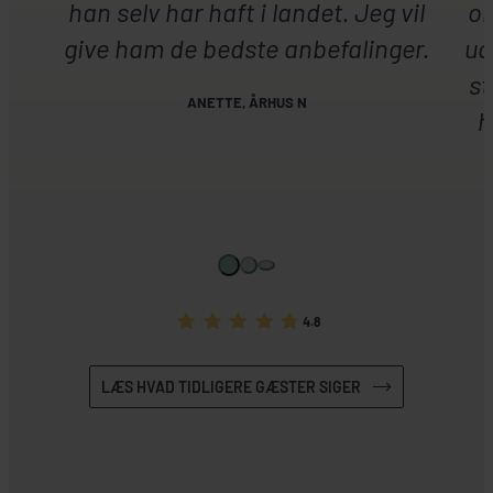
han selv har haft i landet. Jeg vil
om
give ham de bedste anbefalinger.
ud
st
ANETTE, ÅRHUS N
h
4.8
LÆS HVAD TIDLIGERE GÆSTER SIGER