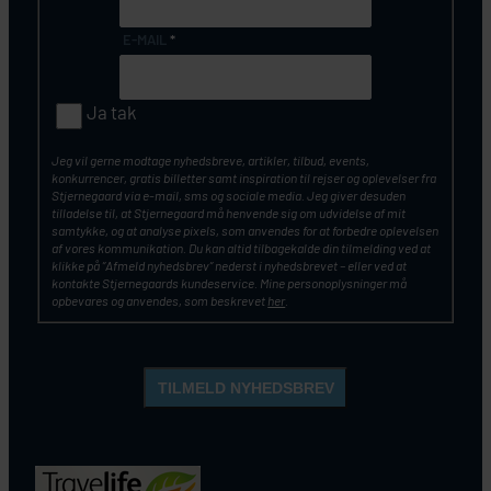
E-MAIL
*
Ja tak
Jeg vil gerne modtage nyhedsbreve, artikler, tilbud, events,
konkurrencer, gratis billetter samt inspiration til rejser og oplevelser fra
Stjernegaard via e-mail, sms og sociale media. Jeg giver desuden
tilladelse til, at Stjernegaard må henvende sig om udvidelse af mit
samtykke, og at analyse pixels, som anvendes for at forbedre oplevelsen
af vores kommunikation. Du kan altid tilbagekalde din tilmelding ved at
klikke på ”Afmeld nyhedsbrev” nederst i nyhedsbrevet – eller ved at
kontakte Stjernegaards kundeservice. Mine personoplysninger må
opbevares og anvendes, som beskrevet
her
.