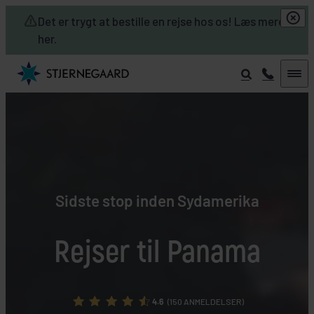
Skip to main content
Det er trygt at bestille en rejse hos os! Læs mere
her.
Sidste stop inden Sydamerika
Rejser til Panama
4.6
(150 ANMELDELSER)