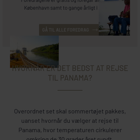
København samt to gange årligt i Aarhus.
GÅ TIL ALLE FOREDRAG
HVORNÅR ER DET BEDST AT REJSE
TIL PANAMA?
Overordnet set skal sommertøjet pakkes,
uanset hvornår du vælger at rejse til
Panama, hvor temperaturen cirkulerer
omkring de 30 grader året rundt.