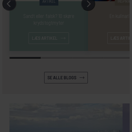
ARTIKEL
INSPIRAT
Sandt eller falsk? 10 skøre
En kulinari
krydstogtmyter
LÆS ARTIKEL
LÆS ARTIK
SE ALLE BLOGS