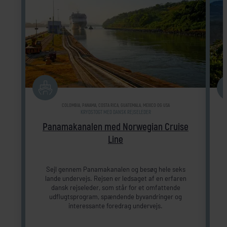
COLOMBIA, PANAMA, COSTA RICA, GUATEMALA, MEXICO OG USA
KRYDSTOGT MED DANSK REJSELEDER
Panamakanalen med Norwegian Cruise
Line
Sejl gennem Panamakanalen og besøg hele seks
lande undervejs. Rejsen er ledsaget af en erfaren
m
dansk rejseleder, som står for et omfattende
udflugtsprogram, spændende byvandringer og
interessante foredrag undervejs.