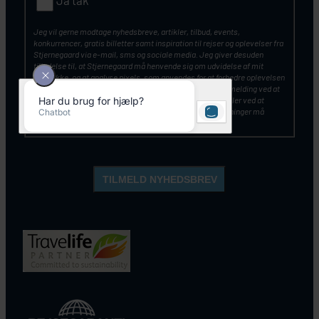
Jeg vil gerne modtage nyhedsbreve, artikler, tilbud, events,
konkurrencer, gratis billetter samt inspiration til rejser og oplevelser fra
Stjernegaard via e-mail, sms og sociale media. Jeg giver desuden
tilladelse til, at Stjernegaard må henvende sig om udvidelse af mit
samtykke, og at analyse pixels, som anvendes for at forbedre oplevelsen
af vores kommunikation. Du kan altid tilbagekalde din tilmelding ved at
klikke på ”Afmeld nyhedsbrev” nederst i nyhedsbrevet – eller ved at
kontakte Stjernegaards kundeservice. Mine personoplysninger må
opbevares og anvendes, som beskrevet
her
.