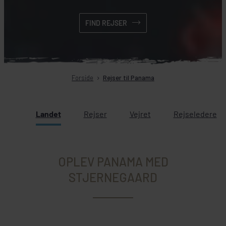
FIND REJSER
Forside
Rejser til Panama
Landet
Rejser
Vejret
Rejseledere
OPLEV PANAMA MED
STJERNEGAARD