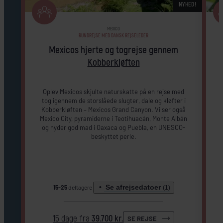
NYHED!
MEXICO
RUNDREJSE MED DANSK REJSELEDER
Mexicos hjerte og togrejse gennem
Kobberkløften
Oplev Mexicos skjulte naturskatte på en rejse med
tog igennem de storslåede slugter, dale og kløfter i
Kobberkløften – Mexicos Grand Canyon. Vi ser også
Mexico City, pyramiderne i Teotihuacán, Monte Albán
og nyder god mad i Oaxaca og Puebla, en UNESCO-
beskyttet perle.
Se afrejsedatoer
15-25
deltagere
(1)
15 dage fra
39.700 kr.
SE REJSE