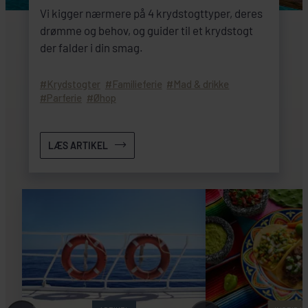
Vi kigger nærmere på 4 krydstogttyper, deres
drømme og behov, og guider til et krydstogt
der falder i din smag.
Krydstogter
Familieferie
Mad & drikke
Parferie
Øhop
LÆS ARTIKEL