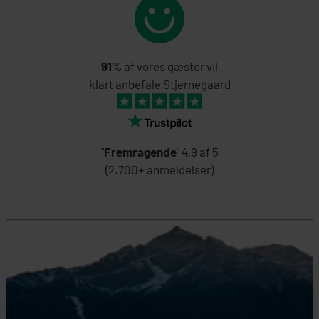
91
% af vores gæster vil
klart anbefale Stjernegaard
"
Fremragende
" 4,9 af 5
(2.700+ anmeldelser)