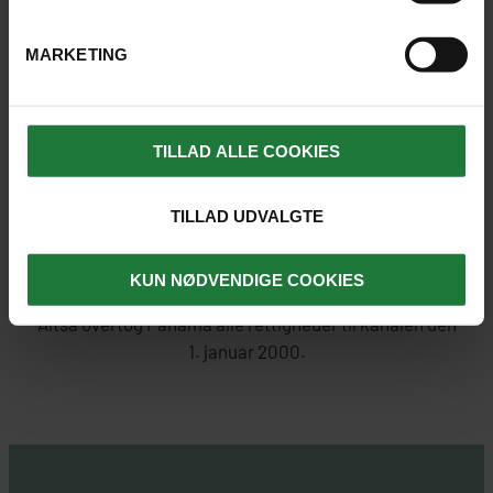
Den traktat, som blev indgået i 1914 og ligger til grund
for konstruktionen af Panamakanalen, gav
USA
MARKETING
suverænitet over et bælte på begge sider af kanalen,
den såkaldte Panamakanalzone. Traktaten har
gennem tiden været genstand for mange stridigheder
TILLAD ALLE COOKIES
mellem de to lande, og også ført til deciderede
uroligheder.
TILLAD UDVALGTE
Det var først i 1978, at en ny traktat blev vedtaget,
hvorved USA skulle overdrage den fulde kontrol over
KUN NØDVENDIGE COOKIES
kanalen til Panama med udgangen af årtusindet.
Altså overtog Panama alle rettigheder til kanalen den
1. januar 2000.