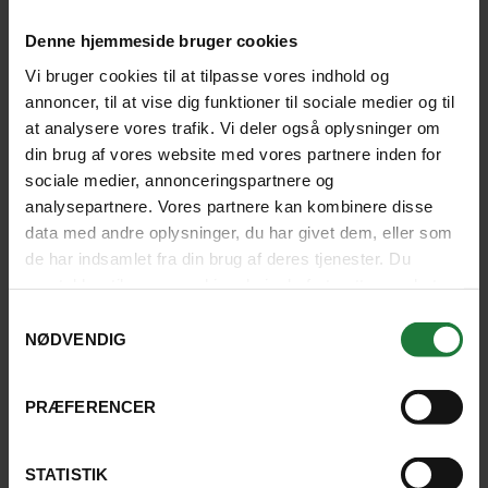
Stine Solbjerg Sørensen
Denne hjemmeside bruger cookies
Vi bruger cookies til at tilpasse vores indhold og
Tlf.
4526 0000
annoncer, til at vise dig funktioner til sociale medier og til
Mandag - fredag 10 - 15
at analysere vores trafik. Vi deler også oplysninger om
din brug af vores website med vores partnere inden for
SKRIV TIL OS
sociale medier, annonceringspartnere og
analysepartnere. Vores partnere kan kombinere disse
data med andre oplysninger, du har givet dem, eller som
de har indsamlet fra din brug af deres tjenester. Du
samtykker til vores cookies, hvis du fortsætter med at
anvende vores hjemmeside.
Samtykkevalg
NØDVENDIG
PANAMAKANALEN OG
PANAMAKANALZONEN
PRÆFERENCER
STATISTIK