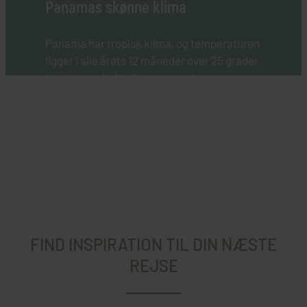
Panamas skønne klima
Panama har tropisk klima, og temperaturen
ligger i alle årets 12 måneder over 25 grader
i gennemsnit. Nedbørsmængden er
forholdsvis høj, og kombinationer af høje
temperaturer og regn skaber de optimale
betingelser for den regnskov, som dækker
ca. halvdelen af landet.
FIND INSPIRATION TIL DIN NÆSTE
REJSE