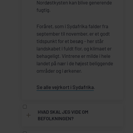
Nordøstkysten kan blive generende
fugtig.
Foråret, som i Sydafrika falder fra
september til november, er et godt
tidspunkt for et besøg - her står
landskabet i fuldt flor, og klimaet er
behageligt. Vintrene er milde i hele
landet på nær i de højest beliggende
områder og i ørkener.
Se alle vejrkort i Sydafrika
.
HVAD SKAL JEG VIDE OM
BEFOLKNINGEN?
Der bor ca. 52 millioner mennesker i