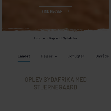
FIND REJSER
Forside
Rejser til Sydafrika
Landet
Rejser
Udflugter
Områder 
OPLEV SYDAFRIKA MED
STJERNEGAARD