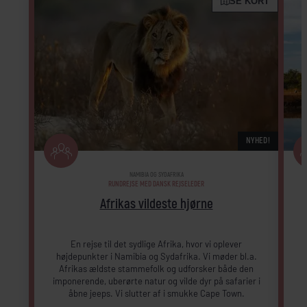
SE KORT
NYHED!
NAMIBIA OG SYDAFRIKA
RUNDREJSE MED DANSK REJSELEDER
Afrikas vildeste hjørne
En rejse til det sydlige Afrika, hvor vi oplever
højdepunkter i Namibia og Sydafrika. Vi møder bl.a.
Afrikas ældste stammefolk og udforsker både den
imponerende, uberørte natur og vilde dyr på safarier i
åbne jeeps. Vi slutter af i smukke Cape Town.
v