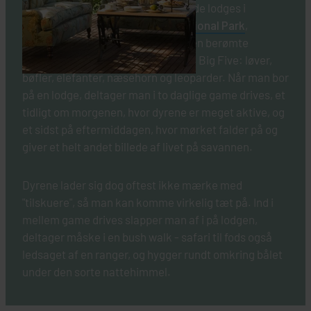
Vi har udvalgt en række virkelig gode lodges i
forskellige prisklasser i
Kruger National Park
,
Pilanesberg National Park
og på den berømte
Garden Route
, hvor I kan møde The Big Five: løver,
bøfler, elefanter, næsehorn og leoparder. Når man bor
på en lodge, deltager man i to daglige game drives, et
tidligt om morgenen, hvor dyrene er meget aktive, og
et sidst på eftermiddagen, hvor mørket falder på og
giver et helt andet billede af livet på savannen.
Dyrene lader sig dog oftest ikke mærke med
"tilskuere", så man kan komme virkelig tæt på. Ind i
mellem game drives slapper man af i på lodgen,
deltager måske i en bush walk - safari til fods også
ledsaget af en ranger, og hygger rundt omkring bålet
under den sorte nattehimmel.