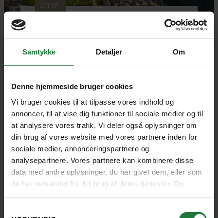
ARTIKEL
Verdens vidundere
Samtykke
Detaljer
Om
Er du også nysgerrig på verdens vidundere? Vi
har samlet 7 forskellige af dem lige her.
Denne hjemmeside bruger cookies
Vi bruger cookies til at tilpasse vores indhold og
Adventure
Aktiv ferie
Natur
Vandring
annoncer, til at vise dig funktioner til sociale medier og til
UNESCO
Kultur
at analysere vores trafik. Vi deler også oplysninger om
din brug af vores website med vores partnere inden for
sociale medier, annonceringspartnere og
LÆS ARTIKEL
analysepartnere. Vores partnere kan kombinere disse
data med andre oplysninger, du har givet dem, eller som
de har indsamlet fra din brug af deres tjenester. Du
samtykker til vores cookies, hvis du fortsætter med at
anvende vores hjemmeside.
Samtykkevalg