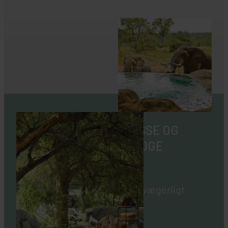
SAFARI I VERDENSKLASSE OG
INDKVARTERING PÅ LODGE
Sydafrika og safari hænger uvægerligt
sammen.