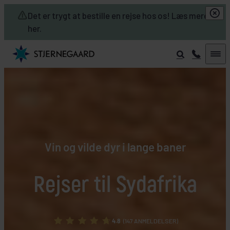
Skip to main content
Det er trygt at bestille en rejse hos os! Læs mere
her.
Vin og vilde dyr i lange baner
Rejser til Sydafrika
4.8
(147 ANMELDELSER)