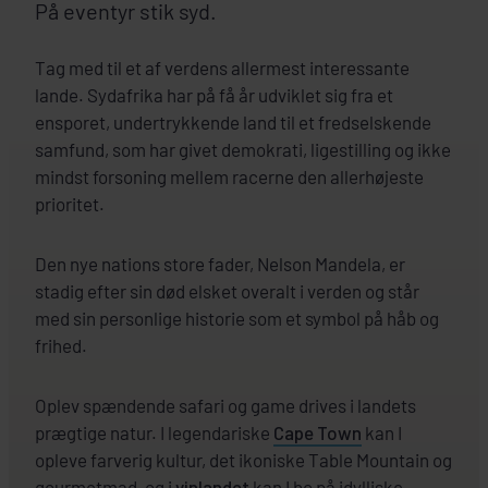
På eventyr stik syd.
Tag med til et af verdens allermest interessante
lande. Sydafrika har på få år udviklet sig fra et
ensporet, undertrykkende land til et fredselskende
samfund, som har givet demokrati, ligestilling og ikke
mindst forsoning mellem racerne den allerhøjeste
prioritet.
Den nye nations store fader, Nelson Mandela, er
stadig efter sin død elsket overalt i verden og står
med sin personlige historie som et symbol på håb og
frihed.
Oplev spændende safari og game drives i landets
prægtige natur. I legendariske
Cape Town
kan I
opleve farverig kultur, det ikoniske Table Mountain og
gourmetmad, og i
vinlandet
kan I bo på idylliske