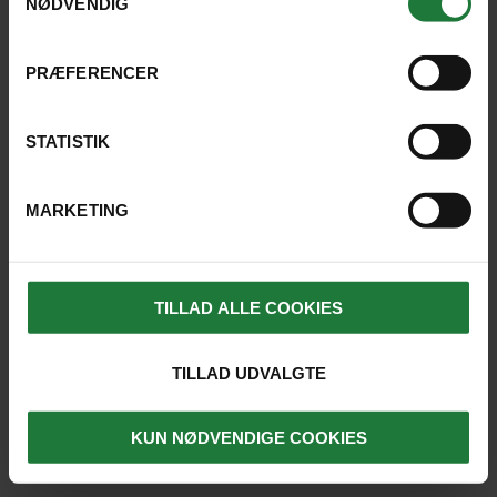
NØDVENDIG
PRÆFERENCER
INSPIRATION
ARTIK
STATISTIK
Susanne og Søren gav hele
Kontrastfyldt
familien en rejse til Grønland
MARKETING
LÆS ARTIKEL
LÆS ARTIK
TILLAD ALLE COOKIES
TILLAD UDVALGTE
SE ALLE BLOGS
KUN NØDVENDIGE COOKIES