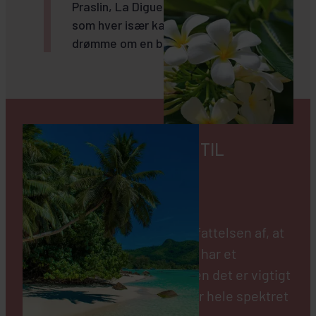
Praslin, La Digue eller Denis Island,
som hver især kan opfylde de flestes
drømme om en badeferie i paradis.
ER DET DYRT AT REJSE TIL
SEYCHELLERNE?
Både ja og nej! Mange har opfattelsen af, at
Seychellerne er for de få, der har et
ubegrænset rejsebudget, men det er vigtigt
at nævne, at Seychellerne har hele spektret