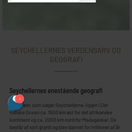
SEYCHELLERNES VERDENSARV OG
GEOGRAFI
Seychellernes enestående geografi
De 115 øer, som udgør Seychellerne, ligger i Det
Indiske Ocean ca. 1500 km øst for det afrikanske
kontinent og ca. 2000 km nord for Madagaskar. De
består af sort granit og blev dannet for millioner af år