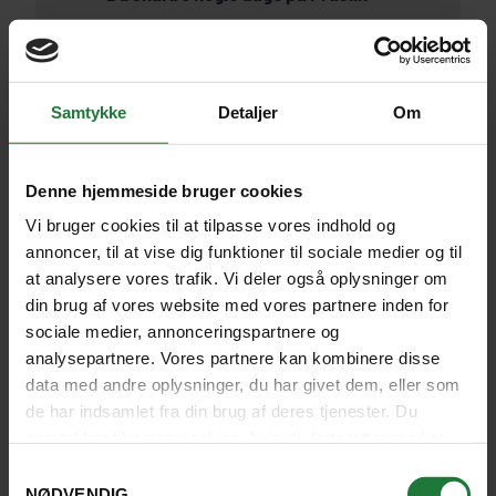
For at opleve det
fantastiske naturreservat,
Vallée De Mai, verdens
Samtykke
Detaljer
Om
ældste regnskov, som er
hjemsted for den berømte
dobbelte kokosnød, coco
Denne hjemmeside bruger cookies
de mer, der kun findes her
Vi bruger cookies til at tilpasse vores indhold og
For at bo på vidunderlige
annoncer, til at vise dig funktioner til sociale medier og til
strande med et hyggeligt
at analysere vores trafik. Vi deler også oplysninger om
din brug af vores website med vores partnere inden for
liv i form af restauranter
sociale medier, annonceringspartnere og
og lokalt liv
analysepartnere. Vores partnere kan kombinere disse
data med andre oplysninger, du har givet dem, eller som
de har indsamlet fra din brug af deres tjenester. Du
samtykker til vores cookies, hvis du fortsætter med at
La Digue
anvende vores hjemmeside.
Samtykkevalg
NØDVENDIG