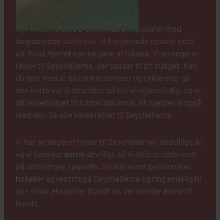
af hoteller.
Her er alt fra små 2-stjernede pensionater med
begrænsede faciliteter til 5-stjernede resorts med
alt, hvad hjertet kan begære af luksus. Vi arrangerer
rejser til Seychellerne, der passer til dit budget. Kan
du leve med at bo i enkle rammer og cykle eller gå
den korte vej til stranden, så har vi rejsen til dig, og er
dit rejsebudget til fuldblodsluksus, så hjælper vi også
med det. Se alle vores rejser til Seychellerne.
Vi har arrangeret rejser til Seychellerne i adskillige år,
og vi besøger
øerne
jævnligt, så vi altid er opdateret
på udviklingen i paradis. Se alle vores pensionater,
hoteller
og resorts på Seychellerne og ring endelig til
os - vi har eksperter blandt os, der kender øerne til
bunds.