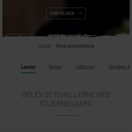
FIND REJSER
Forside
Rejser til Seychellerne
Landet
Rejser
Udflugter
Områder & 
OPLEV SEYCHELLERNE MED
STJERNEGAARD