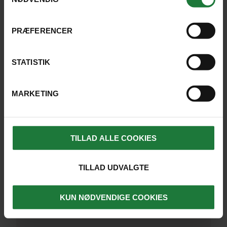
Denne lille perle på kun 10 km2
ligger en færgetur på omkring 45
minutter fra Praslin. Det er her,
PRÆFERENCER
postkortfotograferne rejser til, når
de skal forevige Seychellernes
STATISTIK
enestående natur.
Du skal bo nogle dage på La Digue
MARKETING
For at besøge Anse
Source D’Argent, måske
TILLAD ALLE COOKIES
verdens smukkeste
strand
TILLAD UDVALGTE
For at opleve en lilleput-ø
uden biler. Transport
foregår på cykel eller
KUN NØDVENDIGE COOKIES
gåben