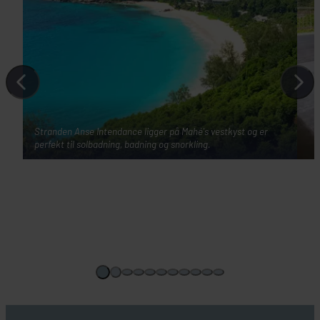
Stranden Anse Intendance ligger på Mahé's vestkyst og er
perfekt til solbadning, badning og snorkling.