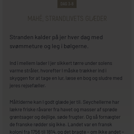
DAG 3-8
MAHÉ, STRANDLIVETS GLÆDER
Stranden kalder på jer hver dag med
svømmeture og leg i bølgerne.
Ind i mellem lader I jer sikkert tørre under solens
varme stråler, hvorefter I måske trækker ind i
skyggen for at tage en lur, læse en bog og sludre med
jeres rejsefæller.
Måltiderne kan I godt glæde jer til. Seychellerne har
lækre friske råvarer fra havet og masser af sprøde
grøntsager og dejlige, søde frugter. Og så fornægter
de franske rødder sig ikke. Landet var en fransk
koloni fra 1756 til 1814, og det bragte – om ikke andet –