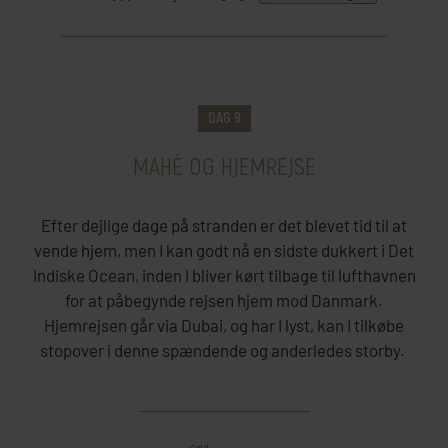
HER SKAL I BO
DAG 9
MAHÉ OG HJEMREJSE
Efter dejlige dage på stranden er det blevet tid til at
vende hjem, men I kan godt nå en sidste dukkert i Det
Indiske Ocean, inden I bliver kørt tilbage til lufthavnen
for at påbegynde rejsen hjem mod Danmark.
Hjemrejsen går via Dubai, og har I lyst, kan I tilkøbe
stopover i denne spændende og anderledes storby.
INKLUDERET I PRISEN