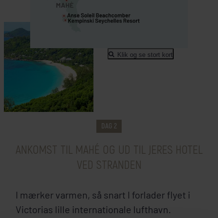
Mahé
Klik og se stort kort
Anse Soleil Beachcomber
Kempins
+
DAG 2
ANKOMST TIL MAHÉ OG UD TIL JERES HOTEL
VED STRANDEN
I mærker varmen, så snart I forlader flyet i
Victorias lille internationale lufthavn.