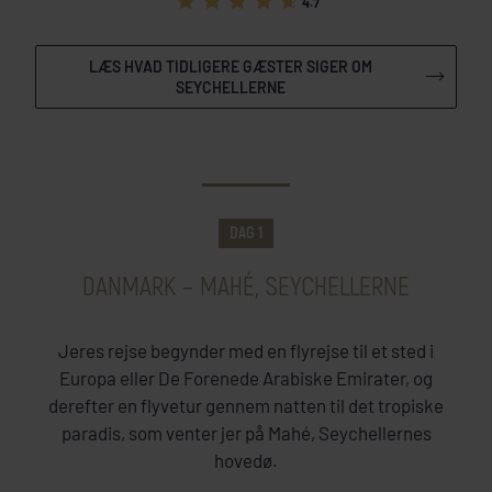
4.7
LÆS HVAD TIDLIGERE GÆSTER SIGER OM
SEYCHELLERNE
DAGSPROGRAM
DAG 1
DANMARK – MAHÉ, SEYCHELLERNE
Jeres rejse begynder med en flyrejse til et sted i
Europa eller De Forenede Arabiske Emirater, og
derefter en flyvetur gennem natten til det tropiske
paradis, som venter jer på Mahé, Seychellernes
hovedø.