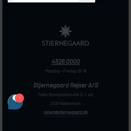
4526 0000
Mandag - Fredag 10-16
Stjernegaard Rejser A/S
Folke Bernadottes Allé 5, 1. sal
2100 København
rejser@stjernegaard.dk