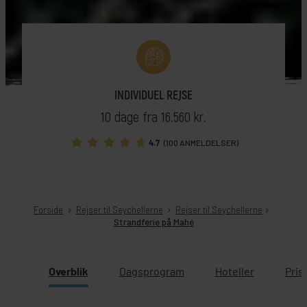
INDIVIDUEL REJSE
10 dage fra 16.560 kr.
4.7
(100 ANMELDELSER)
Forside
Rejser til Seychellerne
Rejser til Seychellerne
Strandferie på Mahé
Overblik
Dagsprogram
Hoteller
Pris