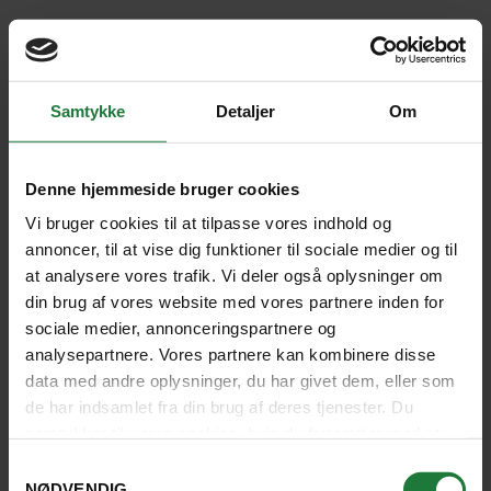
Så snart formaliteterne er overstået og I har hentet
jeres bagage, finder I frem til den chauffør, som skal
køre jer ud til det hotel, I har valgt.
Samtykke
Detaljer
Om
Til denne rejse anbefaler vi jer et par gode 3-
stjernede hoteller på den skønne Beau Vallon-strand,
Denne hjemmeside bruger cookies
som er Mahés hovedstrand, og et 4-stjernet
Vi bruger cookies til at tilpasse vores indhold og
alternativ beliggende i fredelige omgivelser på øens
annoncer, til at vise dig funktioner til sociale medier og til
nordspids. Efter kun omkring en halv times kørsel er I
at analysere vores trafik. Vi deler også oplysninger om
fremme, og herefter kan I klæde om til badetøj og
din brug af vores website med vores partnere inden for
svømme en tur i havet og gå en tur i vandkanten.
sociale medier, annonceringspartnere og
analysepartnere. Vores partnere kan kombinere disse
data med andre oplysninger, du har givet dem, eller som
de har indsamlet fra din brug af deres tjenester. Du
Se overnatning
samtykker til vores cookies, hvis du fortsætter med at
anvende vores hjemmeside.
Samtykkevalg
NØDVENDIG