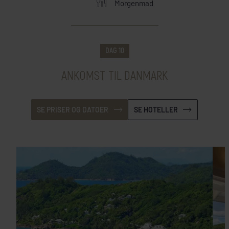
Morgenmad
Mahé
Anse Soleil Beachcomber
+
DAG 10
SE HOTEL
ANKOMST TIL DANMARK
SE PRISER OG DATOER
SE HOTELLER