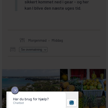
sikkert kommet ned i gear - og her
kan I blive den næste uges tid.
Morgenmad
Middag
Se overnatning
HER SKAL I BO