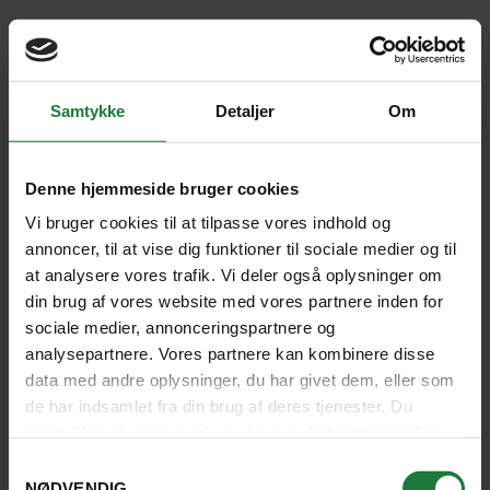
DAG 1
Samtykke
Detaljer
Om
KØBENHAVN - RÉUNION
Denne hjemmeside bruger cookies
Vi bruger cookies til at tilpasse vores indhold og
I flyver fra Københavns Lufthavn og sætter kursen
annoncer, til at vise dig funktioner til sociale medier og til
mod Réunion. I flyver det sidste stræk mod Det
at analysere vores trafik. Vi deler også oplysninger om
Indiske Ocean gennem natten og ankommer til
din brug af vores website med vores partnere inden for
Réunion på rejsens anden dag - klar til eventyr.
sociale medier, annonceringspartnere og
analysepartnere. Vores partnere kan kombinere disse
data med andre oplysninger, du har givet dem, eller som
de har indsamlet fra din brug af deres tjenester. Du
samtykker til vores cookies, hvis du fortsætter med at
anvende vores hjemmeside.
Samtykkevalg
NØDVENDIG