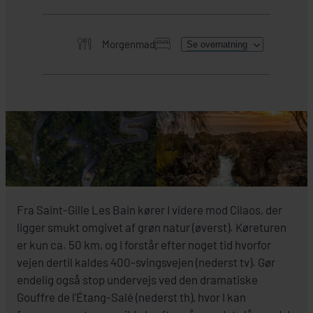
Morgenmad
Se overnatning
HER SKAL I BO
Fra Saint-Gille Les Bain kører I videre mod Cilaos, der
ligger smukt omgivet af grøn natur (øverst). Køreturen
er kun ca. 50 km, og I forstår efter noget tid hvorfor
vejen dertil kaldes 400-svingsvejen (nederst tv). Gør
endelig også stop undervejs ved den dramatiske
Gouffre de l'Étang-Salé (nederst th), hvor I kan