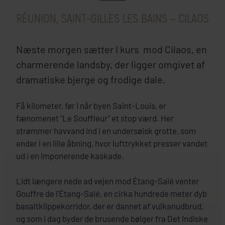
Réunion
RÉUNION, SAINT-GILLES LES BAINS – CILAOS
Ness By D-ocean
+
Næste morgen sætter I kurs mod Cilaos, en
SE HOTEL
charmerende landsby, der ligger omgivet af
dramatiske bjerge og frodige dale.
Få kilometer, før I når byen Saint-Louis, er
fænomenet "Le Souffleur" et stop værd. Her
strømmer havvand ind i en undersøisk grotte, som
ender i en lille åbning, hvor lufttrykket presser vandet
ud i en imponerende kaskade.
Lidt længere nede ad vejen mod Étang-Salé venter
Gouffre de l'Étang-Salé, en cirka hundrede meter dyb
basaltklippekorridor, der er dannet af vulkanudbrud,
og som i dag byder de brusende bølger fra Det Indiske