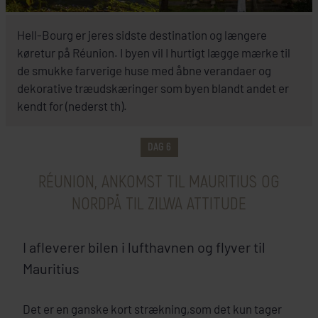
INKLUDERET I PRISEN
Hell-Bourg er jeres sidste destination og længere
Réunion
køretur på Réunion. I byen vil I hurtigt lægge mærke til
de smukke farverige huse med åbne verandaer og
Hotel Le Relais Des Cimes
dekorative træudskæringer som byen blandt andet er
+
kendt for (nederst th).
SE HOTEL
DAG 6
RÉUNION, ANKOMST TIL MAURITIUS OG
NORDPÅ TIL ZILWA ATTITUDE
I afleverer bilen i lufthavnen og flyver til
Mauritius
Det er en ganske kort strækning,som det kun tager