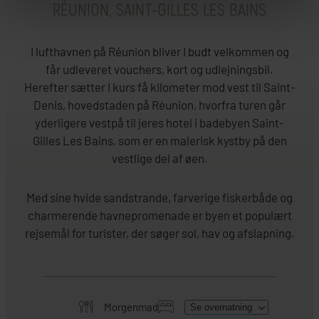
RÉUNION, SAINT-GILLES LES BAINS
I lufthavnen på Réunion bliver I budt velkommen og
får udleveret vouchers, kort og udlejningsbil.
Herefter sætter I kurs få kilometer mod vest til Saint-
Denis, hovedstaden på Réunion, hvorfra turen går
yderligere vestpå til jeres hotel i badebyen Saint-
Gilles Les Bains, som er en malerisk kystby på den
vestlige del af øen.
Réunion
Hotel Le Vieux Cep
Hot
Med sine hvide sandstrande, farverige fiskerbåde og
+
charmerende havnepromenade er byen et populært
rejsemål for turister, der søger sol, hav og afslapning.
Morgenmad
Se overnatning