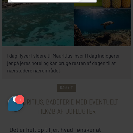
INKLUDERET I PRISEN
I dag flyver I videre til Mauritius, hvor I i dag indlogerer
jer på jeres hotel og kan bruge resten af dagen til at
Nordkysten
nærstudere nærområdet.
Zilwa Attitude
DAG 7-11
SE HOTEL
MAURITIUS, BADEFERIE MED EVENTUELT
TILKØB AF UDFLUGTER
Det er helt op til jer, hvad I ønsker at