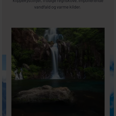
klippekystlinjer, frodige regnskove, imponerende
vandfald og varme kilder.