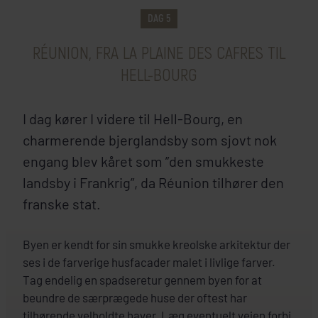
HER SKAL I BO
DAG 5
RÉUNION, FRA LA PLAINE DES CAFRES TIL
HELL-BOURG
I dag kører I videre til Hell-Bourg, en
charmerende bjerglandsby som sjovt nok
engang blev kåret som ”den smukkeste
landsby i Frankrig”, da Réunion tilhører den
franske stat.
INKLUDERET I PRISEN
Byen er kendt for sin smukke kreolske arkitektur der
ses i de farverige husfacader malet i livlige farver.
Réunion
Tag endelig en spadseretur gennem byen for at
Hotel Les Geraniums
beundre de særprægede huse der oftest har
+
tilhørende velholdte haver. Læg eventuelt vejen forbi