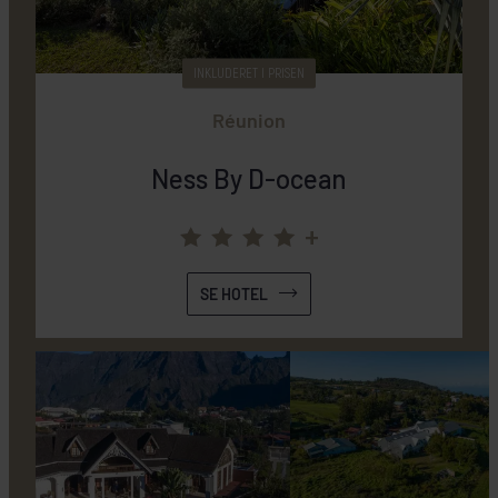
INKLUDERET I PRISEN
Réunion
Ness By D-ocean
+
SE HOTEL