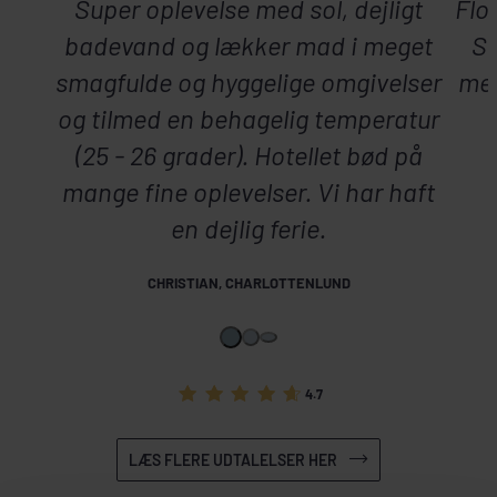
Super oplevelse med sol, dejligt
Flo
badevand og lækker mad i meget
Sp
smagfulde og hyggelige omgivelser
med
og tilmed en behagelig temperatur
(25 - 26 grader). Hotellet bød på
mange fine oplevelser. Vi har haft
en dejlig ferie.
CHRISTIAN, CHARLOTTENLUND
4.7
LÆS FLERE UDTALELSER HER
DAGSPROGRAM