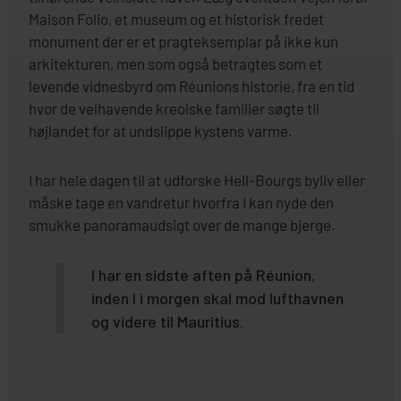
Maison Folio, et museum og et historisk fredet
SE HOTEL
monument der er et pragteksemplar på ikke kun
arkitekturen, men som også betragtes som et
levende vidnesbyrd om Réunions historie, fra en tid
hvor de velhavende kreolske familier søgte til
højlandet for at undslippe kystens varme.
I har hele dagen til at udforske Hell-Bourgs byliv eller
måske tage en vandretur hvorfra I kan nyde den
smukke panoramaudsigt over de mange bjerge.
I har en sidste aften på Réunion,
inden I i morgen skal mod lufthavnen
og videre til Mauritius.