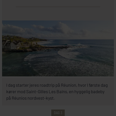
HER SKAL I BO
I dag starter jeres roadtrip på Réunion, hvor I første dag
kører mod Saint-Gilles Les Bains, en hyggelig badeby
på Réunios nordvest-kyst.
INKLUDERET I PRISEN
DAG 3