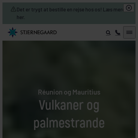
Skip to main content
Det er trygt at bestille en rejse hos os! Læs mere
her.
Réunion og Mauritius
Vulkaner og
palmestrande