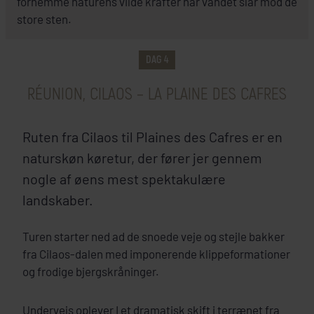
fornemme naturens vilde krafter når vandet slår mod de
store sten.
INKLUDERET I PRISEN
DAG 4
Réunion
Hotel Le Vieux Cep
RÉUNION, CILAOS – LA PLAINE DES CAFRES
+
Ruten fra Cilaos til Plaines des Cafres er en
SE HOTEL
naturskøn køretur, der fører jer gennem
nogle af øens mest spektakulære
landskaber.
Turen starter ned ad de snoede veje og stejle bakker
fra Cilaos-dalen med imponerende klippeformationer
og frodige bjergskråninger.
Undervejs oplever I et dramatisk skift i terrænet fra