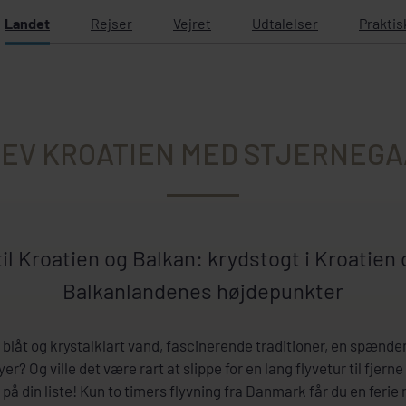
Landet
Rejser
Vejret
Udtalelser
Praktis
EV KROATIEN MED STJERNEG
til Kroatien og Balkan: krydstogt i Kroatien o
Balkanlandenes højdepunkter
åt og krystalklart vand, fascinerende traditioner, en spænden
r? Og ville det være rart at slippe for en lang flyvetur til fjern
n på din liste! Kun to timers flyvning fra Danmark får du en fer