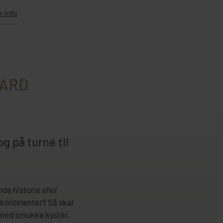
k info
AARD
g på turné til
de historie eller
e kontinenter? Så skal
ie med smukke kyster,