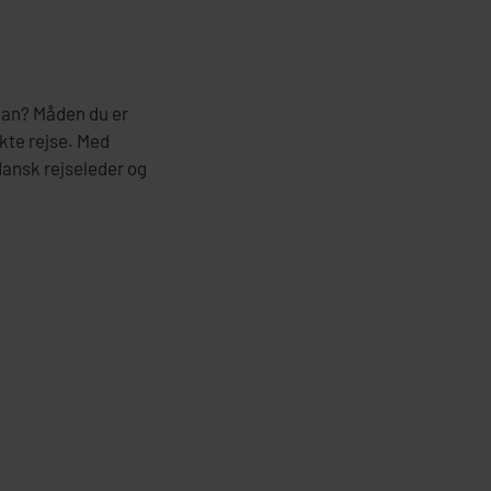
rdan? Måden du er
ekte rejse. Med
dansk rejseleder og