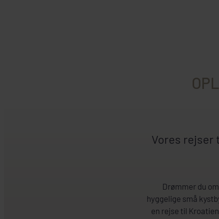
OPL
Vores rejser 
Drømmer du om bl
hyggelige små kystbye
en rejse til Kroatie