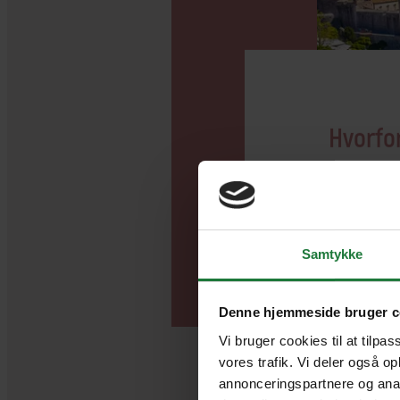
Hvorfor
Kro
Tag på k
Samtykke
rejseleder 
Dubrovni
Denne hjemmeside bruger c
Oplev de
Vi bruger cookies til at tilpas
Plitvice 
vores trafik. Vi deler også o
kystbyen 
annonceringspartnere og anal
Mix fysis