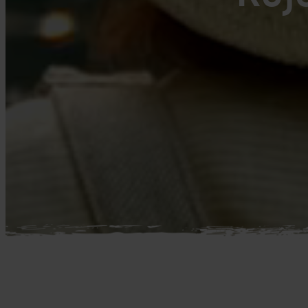
Mellemøsten
dansk r
Bali
Nordamerika
Balkan
Oceanien
Bhutan
Sydamerika
Bolivia
Borneo
Brasilien