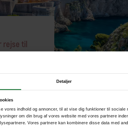
 rejse til
atien?
rydstogt med dansk
Detaljer
fra Split til
k.
ookies
n spektakulære
se vores indhold og annoncer, til at vise dig funktioner til sociale
nationalpark og
plysninger om din brug af vores website med vores partnere inden
Trogir.
ysepartnere. Vores partnere kan kombinere disse data med andr
ke aktiviteter med