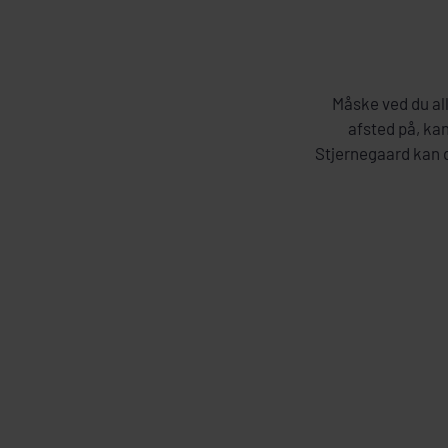
Måske ved du all
afsted på, kan
Stjernegaard kan d