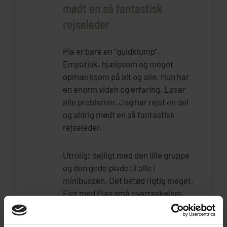
mødt en så fantastisk
rejseleder
Pia er bare en ”guldklump”.
Empatisk, hjælpsom og meget
opmærksom på alt og alle. Hun har
en enorm viden og erfaring. Løser
alle problemer. Jeg har rejst en del
og aldrig mødt en så fantastisk
rejseleder.
Utroligt dejligt med den lille gruppe
og den gode plads til alle i
minibussen. Det betød rigtig meget.
Flot med Pias små overraskelser,
det rystede gruppen meget
sammen. Dejligt, at I støtter et