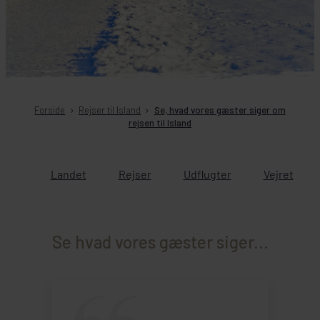
Forside
Rejser til Island
Se, hvad vores gæster siger om
rejsen til Island
Landet
Rejser
Udflugter
Vejret
Se hvad vores gæster siger...