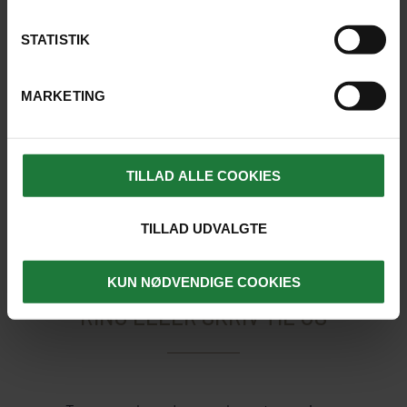
imødekommenhed, overblik mm. En
gæv kvinde!
STATISTIK
Flot natur både på Færøerne og
MARKETING
Island.
GÆST:
Villy
TILLAD ALLE COOKIES
TILLAD UDVALGTE
KUN NØDVENDIGE COOKIES
RING ELLER SKRIV TIL OS