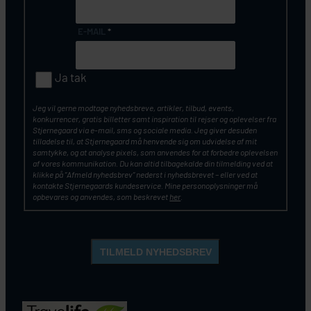
E-MAIL
*
Ja tak
Jeg vil gerne modtage nyhedsbreve, artikler, tilbud, events,
konkurrencer, gratis billetter samt inspiration til rejser og oplevelser fra
Stjernegaard via e-mail, sms og sociale media. Jeg giver desuden
tilladelse til, at Stjernegaard må henvende sig om udvidelse af mit
samtykke, og at analyse pixels, som anvendes for at forbedre oplevelsen
af vores kommunikation. Du kan altid tilbagekalde din tilmelding ved at
klikke på ”Afmeld nyhedsbrev” nederst i nyhedsbrevet – eller ved at
kontakte Stjernegaards kundeservice. Mine personoplysninger må
opbevares og anvendes, som beskrevet
her
.