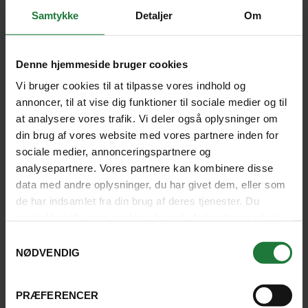
mindre hotel fremfor de store
Samtykke
Detaljer
Om
hoteller.
GÆST:
Denne hjemmeside bruger cookies
Ulla Jonna Englich
Vi bruger cookies til at tilpasse vores indhold og
annoncer, til at vise dig funktioner til sociale medier og til
at analysere vores trafik. Vi deler også oplysninger om
din brug af vores website med vores partnere inden for
sociale medier, annonceringspartnere og
analysepartnere. Vores partnere kan kombinere disse
Behagelig og velforberedt
data med andre oplysninger, du har givet dem, eller som
rejseleder
de har indsamlet fra din brug af deres tjenester. Du
samtykker til vores cookies, hvis du fortsætter med at
Lene er en særdeles kompetent,
anvende vores hjemmeside.
Samtykkevalg
behagelig og velforberedt
NØDVENDIG
rejseleder, der forstod at ryste os
sammen så alle følte sig mødt. Godt
PRÆFERENCER
humør, fleksibilitet,