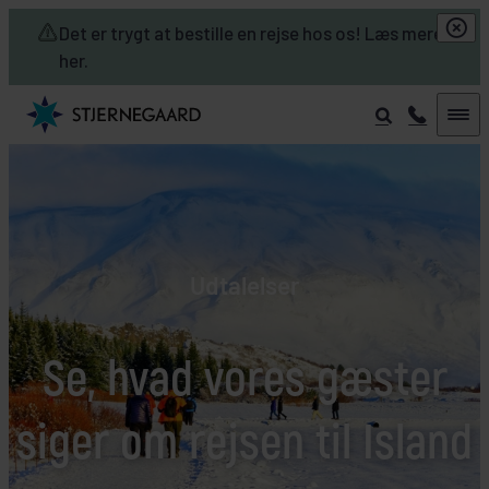
Skip to main content
Det er trygt at bestille en rejse hos os! Læs mere
her.
Udtalelser
Se, hvad vores gæster
siger om rejsen til Island