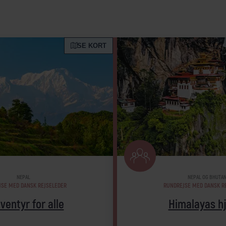
SE KORT
NEPAL
NEPAL OG BHUTA
JSE MED DANSK REJSELEDER
RUNDREJSE MED DANSK R
ventyr for alle
Himalayas h