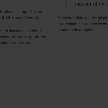
masser af dyre
lyforbindelser oprettet, og
t til dette enestående land.
Og så kan I ikke mindst gå p
interessant kultur med leven
spændende templer.
med dansk rejseleder til
elser i naturen og kulturen,
g lange vandreture.