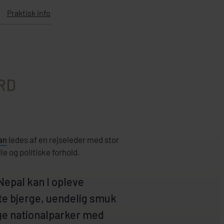
Praktisk info
RD
an
ledes af en rejseleder med stor
lle og politiske forhold.
 Nepal kan I opleve
te bjerge, uendelig smuk
ge nationalparker med