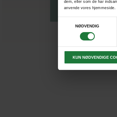
dem, eller som de har indsaml
og uendel
anvende vores hjemmeside.
Tag på r
rejselede
Samtykkevalg
ud af din 
NØDVENDIG
Besøg na
masser af 
særdeles 
KUN NØDVENDIGE CO