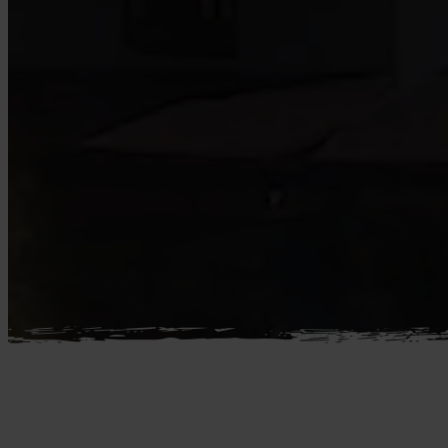
Mellemøsten
dansk r
Bali
Nordamerika
Balkan
Oceanien
Bhutan
Sydamerika
Bolivia
Borneo
Brasilien