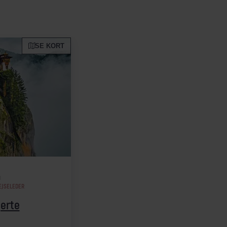
SE KORT
N
EJSELEDER
jerte