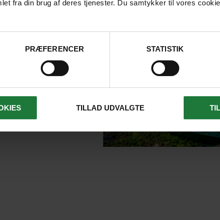
et fra din brug af deres tjenester. Du samtykker til vores cookie
ig smuk natur.
undrejse med dansk
r og få det optimale
rejse.
PRÆFERENCER
STATISTIK
tionalparker med
dyreliv og rejs i en
interessant kultur.
OKIES
TILLAD UDVALGTE
TI