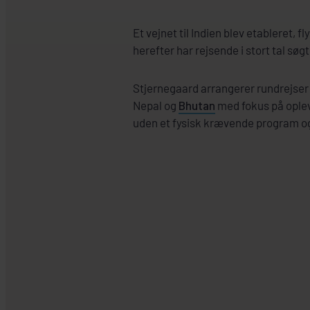
Et vejnet til Indien blev etableret, f
herefter har rejsende i stort tal søg
Stjernegaard arrangerer rundrejser 
Nepal og
Bhutan
med fokus på oplev
uden et fysisk krævende program o