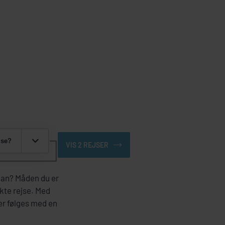
jse?
VIS 2 REJSER
rdan? Måden du er
ekte rejse. Med
ler følges med en