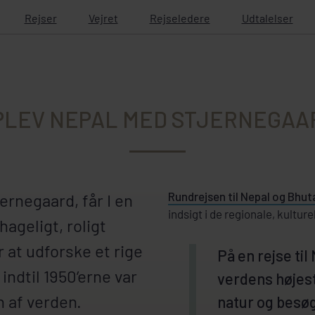
Rejser
Vejret
Rejseledere
Udtalelser
PLEV NEPAL MED STJERNEGAA
Rundrejsen til Nepal og Bhut
jernegaard, får I en
indsigt i de regionale, kulture
hageligt, roligt
 at udforske et rige
På en rejse til
indtil 1950’erne var
verdens højes
n af verden.
natur og besø