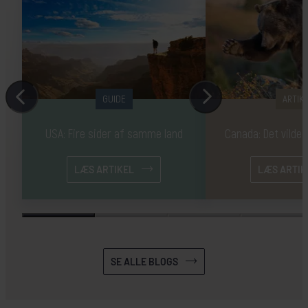
GUIDE
ARTIK
USA: Fire sider af samme land
Canada: Det vilde
LÆS ARTIKEL
LÆS ARTIK
SE ALLE BLOGS