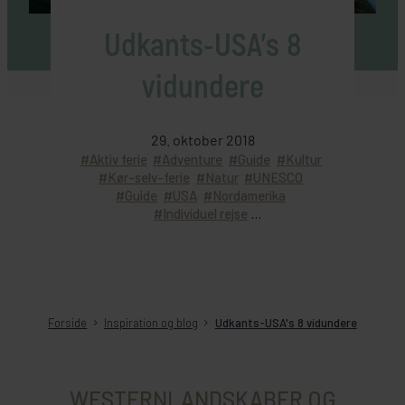
Udkants-USA's 8
vidundere
29. oktober 2018
Aktiv ferie
Adventure
Guide
Kultur
Kør-selv-ferie
Natur
UNESCO
Guide
USA
Nordamerika
Individuel rejse
Rundrejse med dansk rejseleder
Forside
Inspiration og blog
Udkants-USA's 8 vidundere
WESTERNLANDSKABER OG