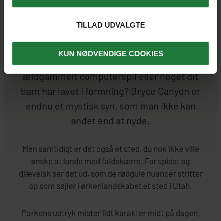
BRYCE CANYON
TILLAD UDVALGTE
KUN NØDVENDIGE COOKIES
Er det keramik, dårlig grafik fra et
ældgammelt computerspil eller noget dit
barn har lavet i formning? Bryce Canyon er
endnu et mystisk syn, som man ikke kan
andet end at nyde.
Men samtidigt er det også et sted, du nok ikke ville
ønske at lande med faldskærm. For spidst og
djævelsk ser det ud, som de rødgule nuancer stritter
op som søjler i ørkenlandskabet et sted i Utah.
Parkens udtryk mister lidt karakter midt på dagen,