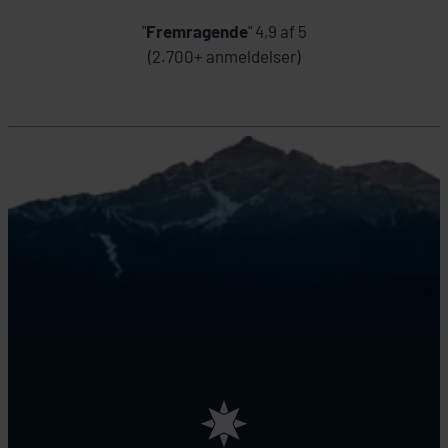
"
Fremragende
" 4,9 af 5
(2.700+ anmeldelser)