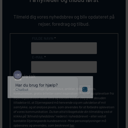
Tilmeld dig vores nyhedsbrev og bliv opdateret på
rejser, foredrag og tilbud.
FULDE NAVN
*
E-MAIL
*
Ja tak
Jeg vil gerne modtage nyhedsbreve, artikler, tilbud, events,
konkurrencer, gratis billetter samt inspiration til rejser og oplevelser fra
Stjernegaard via e-mail, sms og sociale media. Jeg giver desuden
tilladelse til, at Stjernegaard må henvende sig om udvidelse af mit
samtykke, og at analyse pixels, som anvendes for at forbedre oplevelsen
af vores kommunikation. Du kan altid tilbagekalde din tilmelding ved at
klikke på ”Afmeld nyhedsbrev” nederst i nyhedsbrevet – eller ved at
kontakte Stjernegaards kundeservice. Mine personoplysninger må
opbevares og anvendes, som beskrevet
her
.