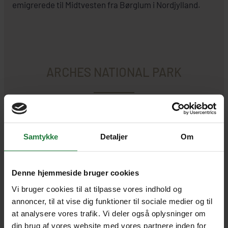
emigrerede til Midtvesten fra Børglum i Nordjylland.
ARCHES NATIONAL PARK
Tilbage i Utah venter en bizar ørken, hvor
Samtykke
Detaljer
Om
det ser ud til, at en række
landskabsarkitekter har været på spil.
Denne hjemmeside bruger cookies
Nationalparken gemmer på intet mindre end 2.500
Vi bruger cookies til at tilpasse vores indhold og
buer og porte, som naturen har skabt af helt egen
annoncer, til at vise dig funktioner til sociale medier og til
vilje. I et landskab, der mest af alt ligner noget fra en
at analysere vores trafik. Vi deler også oplysninger om
tegneserie, rejser lodrette monumenter sig som var
din brug af vores website med vores partnere inden for