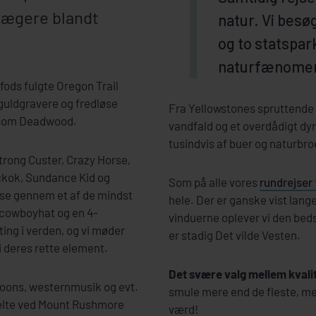
 jægere blandt
natur. Vi besø
og to statspar
naturfænome
fods fulgte Oregon Trail
r guldgravere og fredløse
Fra Yellowstones spruttende
by som Deadwood.
vandfald og et overdådigt dyr
tusindvis af buer og naturbro
rong Custer, Crazy Horse,
 Hickok, Sundance Kid og
Som på alle vores
rundrejser 
jse gennem et af de mindst
hele. Der er ganske vist la
 cowboyhat og en 4-
vinduerne oplever vi den beds
ting i verden, og vi møder
er stadig Det vilde Vesten.
 deres rette element.
Det svære valg mellem kvalit
oons, westernmusik og evt.
smule mere end de fleste, men
 helte ved Mount Rushmore
værd!