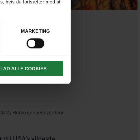
s, hvis du fortsætter med at
MARKETING
STLIGE
LLAD ALLE COOKIES
t Crazy Horse gennem verdens
 vi i USA’s vildeste