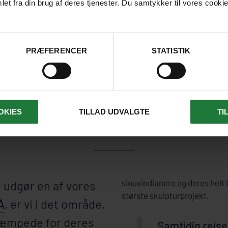
et fra din brug af deres tjenester. Du samtykker til vores cookie
SE DAGSPROGRAM
PRÆFERENCER
STATISTIK
LÅEDE OPLEVELSER I DET VE
OKIES
TILLAD UDVALGTE
TI
USA
siouxindianere og deres hel
 udgør en af vores
største skulpturprojekt.
A
, er vi i det område,
kæmpede for deres
Samtidig rejser