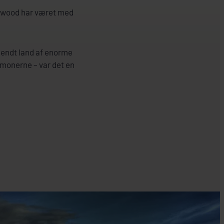
llywood har været med
kendt land af enorme
rmonerne – var det en