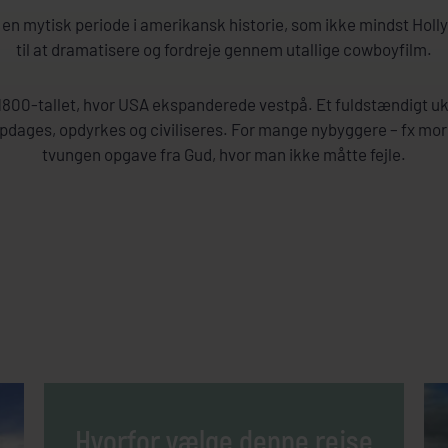
r en mytisk periode i amerikansk historie, som ikke mindst Ho
til at dramatisere og fordreje gennem utallige cowboyfilm.
i 1800-tallet, hvor USA ekspanderede vestpå. Et fuldstændigt u
pdages, opdyrkes og civiliseres. For mange nybyggere – fx mo
tvungen opgave fra Gud, hvor man ikke måtte fejle.
Hvorfor vælge denne rejse