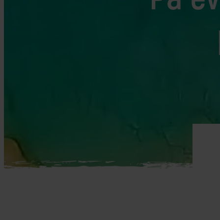
Mellemøsten
dansk r
Bali
Nordamerika
Balkan
Oceanien
Bhutan
Sydamerika
Bolivia
Borneo
Brasilien