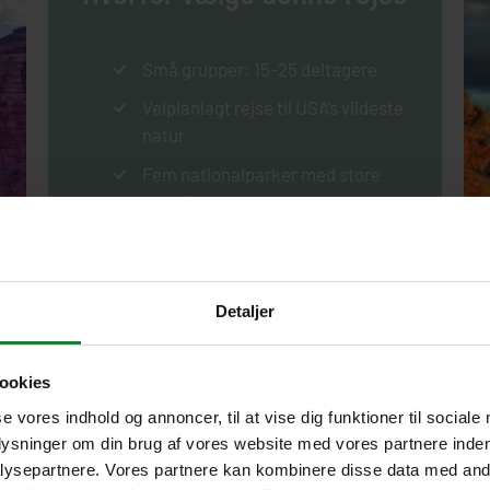
Små grupper: 15-25 deltagere
Velplanlagt rejse til USA’s vildeste
natur
Fem nationalparker med store
naturfænomener
Yellowstones spruttende gejsere,
dampende fumaroler
Arches’ røde ørken med smukke
Detaljer
buer
Grønne Black Hills og masser af
ookies
Buffalos
se vores indhold og annoncer, til at vise dig funktioner til sociale
Mount Rushmore og Crazy Horse
plysninger om din brug af vores website med vores partnere inden
ysepartnere. Vores partnere kan kombinere disse data med andr
Erfaren dansk rejseleder