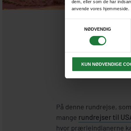
dem, eller som de har indsaml
anvende vores hjemmeside.
Samtykkevalg
NØDVENDIG
STORS
KUN NØDVENDIGE CO
På denne rundrejse, som
mange
rundrejser til US
hvor prærieindianerne 