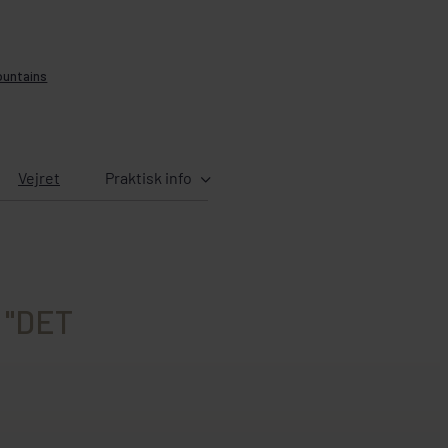
ountains
Vejret
Praktisk info
 "DET