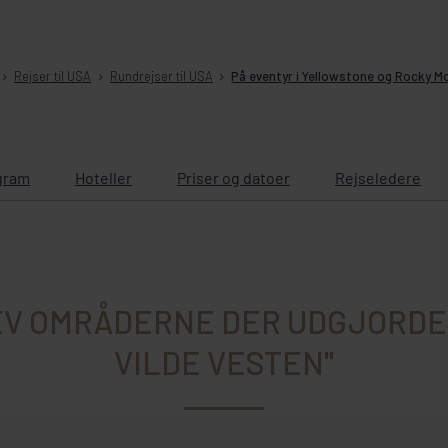
Rejser til USA
Rundrejser til USA
På eventyr i Yellowstone og Rocky M
gram
Hoteller
Priser og datoer
Rejseledere
V OMRÅDERNE DER UDGJORDE
VILDE VESTEN"