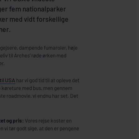
ger fem nationalparker
ker med vidt forskellige
ner.
 gejsere, dampende fumaroler, høje
eliv til Arches’ røde ørken med
er.
til USA
har vi god tid til at opleve det
nge køreture med bus, men gennem
te roadmovie, vi endnu har set. Det
et og pris:
Vores rejse koster en
 vi tør godt sige, at den er pengene