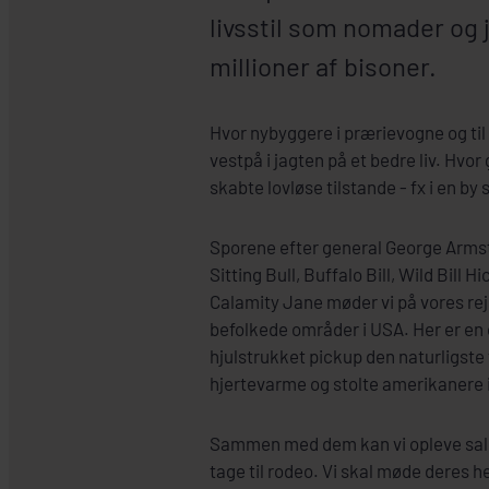
livsstil som nomader og
millioner af bisoner.
Hvor nybyggere i prærievogne og til 
vestpå i jagten på et bedre liv. Hvo
skabte lovløse tilstande - fx i en 
Sporene efter general George Armst
Sitting Bull, Buffalo Bill, Wild Bill
Calamity Jane møder vi på vores re
befolkede områder i USA. Her er en
hjulstrukket pickup den naturligste 
hjertevarme og stolte amerikanere i
Sammen med dem kan vi opleve sal
tage til rodeo. Vi skal møde deres