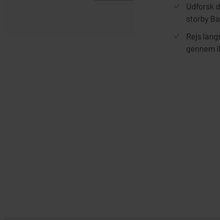
Udforsk d
storby B
Rejs lang
gennem i