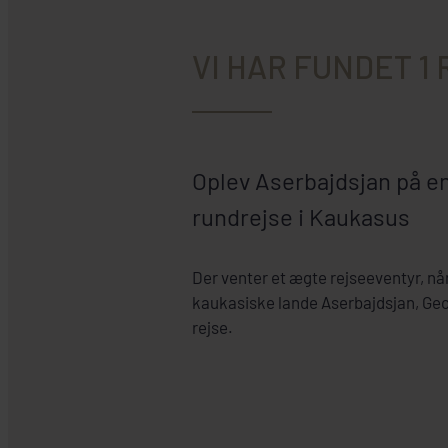
VI HAR FUNDET 1
Oplev Aserbajdsjan på en 
rundrejse i Kaukasus
Der venter et ægte rejseeventyr, når v
kaukasiske lande Aserbajdsjan, Ge
rejse.