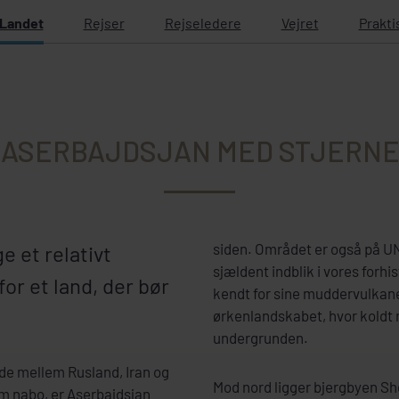
Landet
Rejser
Rejseledere
Vejret
Prakti
 ASERBAJDSJAN MED STJERN
siden. Området er også på UN
e et relativt
sjældent indblik i vores forh
or et land, der bør
kendt for sine muddervulkane
.
ørkenlandskabet, hvor koldt 
undergrunden.
nde mellem Rusland, Iran og
Mod nord ligger bjergbyen Sh
m nabo, er Aserbajdsjan