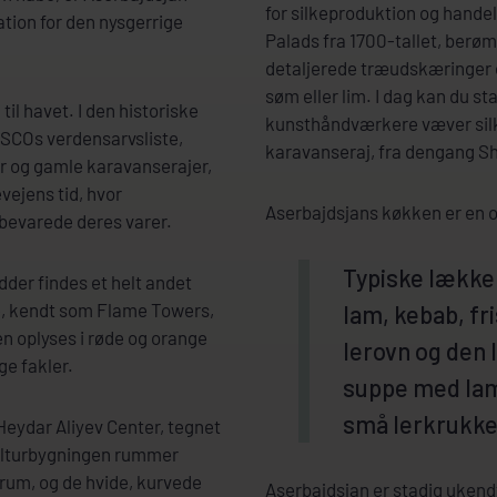
for silkeproduktion og hande
tion for den nysgerrige
Palads fra 1700-tallet, berøm
detaljerede træudskæringer o
søm eller lim. I dag kan du s
il havet. I den historiske
kunsthåndværkere væver silk
ESCOs verdensarvsliste,
karavanseraj, fra dengang She
r og gamle karavanserajer,
vejens tid, hvor
Aserbajdsjans køkken er en op
bevarede deres varer.
Typiske lækker
dder findes et helt andet
, kendt som Flame Towers,
lam, kebab, fr
ten oplyses i røde og orange
lerovn og den l
e fakler.
suppe med lam
små lerkrukke
eydar Aliyev Center, tegnet
Kulturbygningen rummer
rum, og de hvide, kurvede
Aserbajdsjan er stadig ukendt