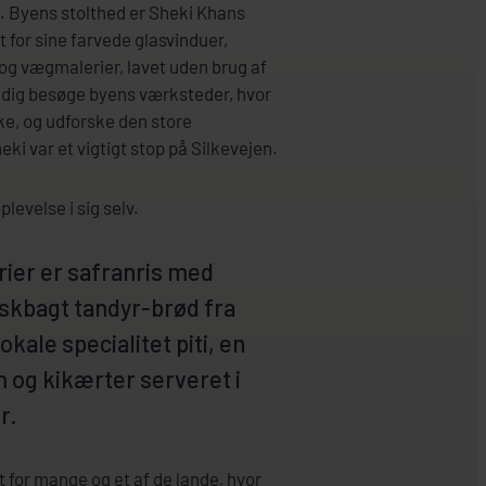
l. Byens stolthed er Sheki Khans
t for sine farvede glasvinduer,
g vægmalerier, lavet uden brug af
tadig besøge byens værksteder, hvor
e, og udforske den store
ki var et vigtigt stop på Silkevejen.
levelse i sig selv.
ier er safranris med
iskbagt tandyr-brød fra
okale specialitet piti, en
 og kikærter serveret i
r.
 for mange og et af de lande, hvor