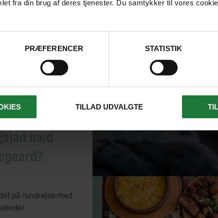
et fra din brug af deres tjenester. Du samtykker til vores cookie
PRÆFERENCER
STATISTIK
OKIES
TILLAD UDVALGTE
TI
 rejse til
jsjan med
negaard?
det på rundrejse med
seleder