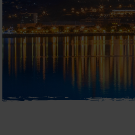
Mellemøsten
dansk r
Bali
Nordamerika
Balkan
Oceanien
Bhutan
Sydamerika
Bolivia
Borneo
Brasilien