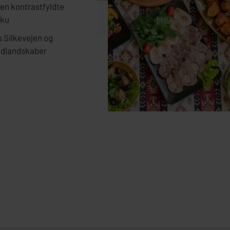
en kontrastfyldte
aku
s Silkevejen og
ldlandskaber