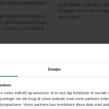
på det moderne Aserbajdsjan.
du får storby og bjergbyer, h
et køkken, der binder det he
gger Gobustan Nationalpark.
har opdaget.
ringer med billeder af jagt,
 sten for op til 40.000 år
Detaljer
ookies
se vores indhold og annoncer, til at vise dig funktioner til sociale
plysninger om din brug af vores website med vores partnere inden
ysepartnere. Vores partnere kan kombinere disse data med andr