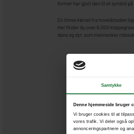
former har gjort den til et symbol 
En times kørsel fra hovedstaden li
Her finder du over 6.000 klippegrave
dans og dyr, som mennesker ridsede i
Samtykke
Denne hjemmeside bruger c
Vi bruger cookies til at tilpas
vores trafik. Vi deler også o
annonceringspartnere og anal