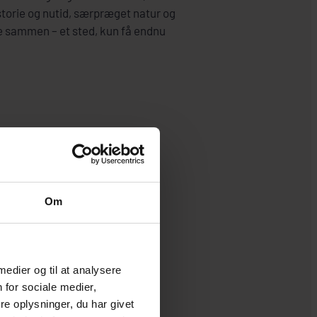
istorie og nutid, særpræget natur og
le sammen – et sted, kun få endnu
Om
 medier og til at analysere
 for sociale medier,
e oplysninger, du har givet