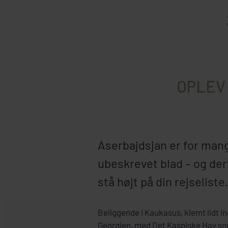
OPLEV
Aserbajdsjan er for mang
ubeskrevet blad – og derf
stå højt på din rejseliste
Beliggende i Kaukasus, klemt lidt i
Georgien, med Det Kaspiske Hav so