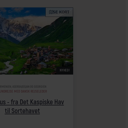
SE KORT
NYHED!
RMENIEN, ASERBAJDSJAN OG GEORGIEN
UNDREJSE MED DANSK REJSELEDER
s - fra Det Kaspiske Hav
til Sortehavet