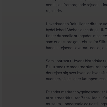
nemlig en fremragende rejsedestina
rejsende.
Hovedstaden Baku ligger direkte ud t
bydel Icheri Sheher, der står på UN
finder du smalle stengader, moskée
som er de store gæstehuse fra Silke
handelsrejsende overnattede og op
Som kontrast til byens historiske rø
Baku med tre moderne skyskrabere
der rejser sig over byen, og hver af
nuancer, så de ligner kæmpemæssig
Et andet markant bygningsværk er H
af stjernearkitekten Zaha Hadid. 
museum, koncertsale og udstillings