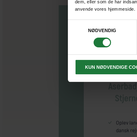
dem, eller som de har indsaml
anvende vores hjemmeside.
Samtykkevalg
NØDVENDIG
KUN NØDVENDIGE CO
Hvorfor
Aserbad
Stjer
Oplev lan
dansk rej