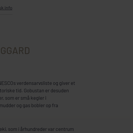
sk info
EGGARD
ESCOs verdensarvsliste og giver et
istoriske tid. Gobustan er desuden
r, som er små kegler i
mudder og gas bobler op fra
eki, som i århundreder var centrum