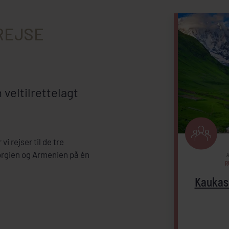
 REJSE
veltilrettelagt
i rejser til de tre
orgien og Armenien på én
A
R
Kaukasu