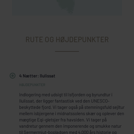
RUTE OG HØJDEPUNKTER
4 Nætter: Ilulissat
Indlogering med udsigt til Isfjorden og byrundtur i
Ilulissat, der ligger fantastisk ved den UNESCO-
beskyttede fjord. Vi tager også på stemningsfuld sejltur
mellem isbjergene i midnatssolens skær og oplever den
mægtige Eqi-gletsjer fra havsiden. Vi tager på
vandretur gennem den imponerende og smukke natur
til Sermermiut-bopladsen med 4.000 års historie og