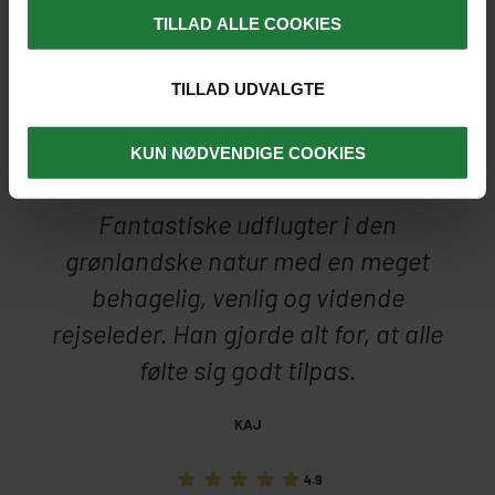
TILLAD ALLE COOKIES
TILLAD UDVALGTE
KUN NØDVENDIGE COOKIES
Fantastiske udflugter i den
grønlandske natur med en meget
behagelig, venlig og vidende
rejseleder. Han gjorde alt for, at alle
følte sig godt tilpas.
KAJ
4.9