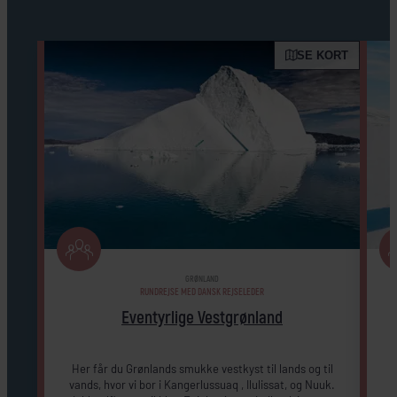
SE KORT
GRØNLAND
RUNDREJSE MED DANSK REJSELEDER
Eventyrlige Vestgrønland
Her får du Grønlands smukke vestkyst til lands og til
vands, hvor vi bor i Kangerlussuaq , Ilulissat, og Nuuk.
I