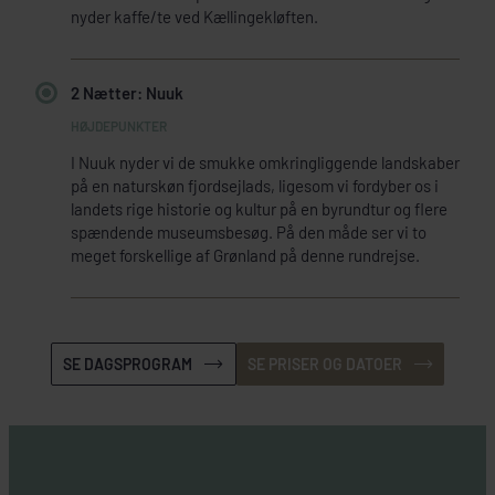
nyder kaffe/te ved Kællingekløften.
2 Nætter: Nuuk
I Nuuk nyder vi de smukke omkringliggende landskaber
på en naturskøn fjordsejlads, ligesom vi fordyber os i
landets rige historie og kultur på en byrundtur og flere
spændende museumsbesøg. På den måde ser vi to
meget forskellige af Grønland på denne rundrejse.
SE DAGSPROGRAM
SE PRISER OG DATOER