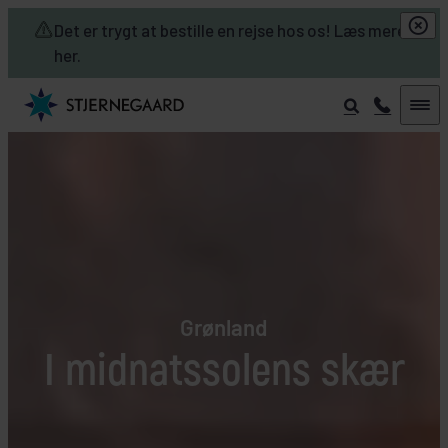
Skip to main content
Det er trygt at bestille en rejse hos os! Læs mere
her.
Grønland
I midnatssolens skær