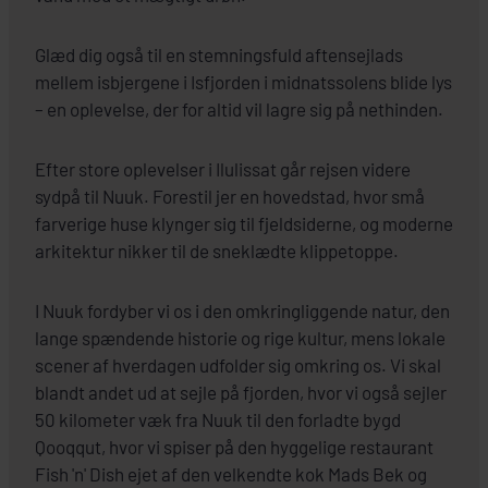
Glæd dig også til en stemningsfuld aftensejlads
mellem isbjergene i Isfjorden i midnatssolens blide lys
– en oplevelse, der for altid vil lagre sig på nethinden.
Efter store oplevelser i Ilulissat går rejsen videre
sydpå til Nuuk. Forestil jer en hovedstad, hvor små
farverige huse klynger sig til fjeldsiderne, og moderne
arkitektur nikker til de sneklædte klippetoppe.
I Nuuk fordyber vi os i den omkringliggende natur, den
lange spændende historie og rige kultur, mens lokale
scener af hverdagen udfolder sig omkring os. Vi skal
blandt andet ud at sejle på fjorden, hvor vi også sejler
50 kilometer væk fra Nuuk til den forladte bygd
Qooqqut, hvor vi spiser på den hyggelige restaurant
Fish 'n' Dish ejet af den velkendte kok Mads Bek og