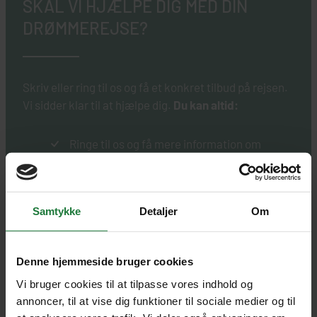
SKAL VI HJÆLPE DIG MED DIN
DRØMMEREJSE?
Skriv eller ring til os og få et konkret tilbud på rejsen.
Vi sidder klar til at hjælpe dig.
Du kan altid:
Ringe til os og få mere information om
rejsen
Forespørge på forlængelse af rejsen
Tilmelde dig vores rejseforedrag og få mere
Samtykke
Detaljer
Om
viden om rejsen
Denne hjemmeside bruger cookies
Vi bruger cookies til at tilpasse vores indhold og
annoncer, til at vise dig funktioner til sociale medier og til