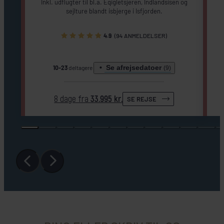
Inkl. udflugter til bl.a. Eqigletsjeren, Indlandsisen og
sejlture blandt isbjerge i Isfjorden.
4.9
(94 ANMELDELSER)
Se afrejsedatoer
10-23
deltagere
(9)
8 dage fra
33.995 kr.
SE REJSE