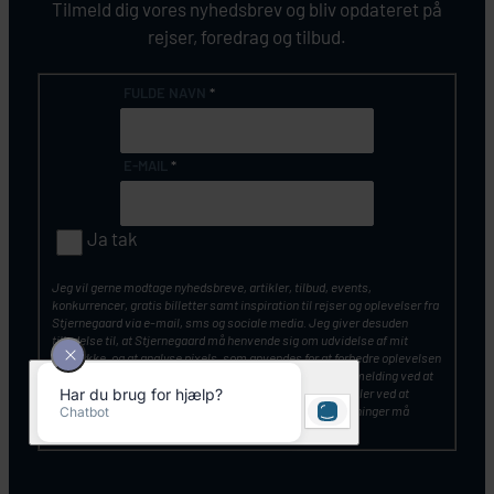
Tilmeld dig vores nyhedsbrev og bliv opdateret på
rejser, foredrag og tilbud.
FULDE NAVN
*
E-MAIL
*
Ja tak
Jeg vil gerne modtage nyhedsbreve, artikler, tilbud, events,
konkurrencer, gratis billetter samt inspiration til rejser og oplevelser fra
Stjernegaard via e-mail, sms og sociale media. Jeg giver desuden
tilladelse til, at Stjernegaard må henvende sig om udvidelse af mit
samtykke, og at analyse pixels, som anvendes for at forbedre oplevelsen
af vores kommunikation. Du kan altid tilbagekalde din tilmelding ved at
klikke på ”Afmeld nyhedsbrev” nederst i nyhedsbrevet – eller ved at
kontakte Stjernegaards kundeservice. Mine personoplysninger må
opbevares og anvendes, som beskrevet
her
.