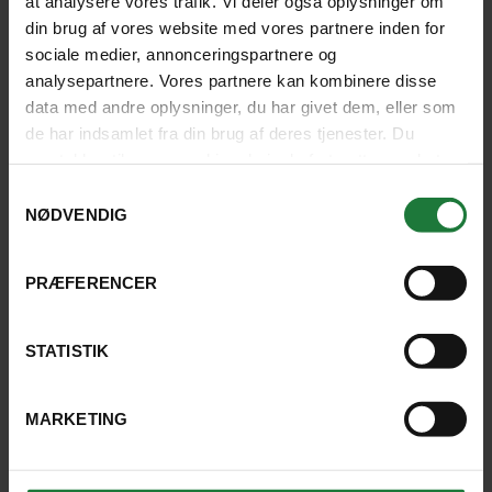
at analysere vores trafik. Vi deler også oplysninger om
din brug af vores website med vores partnere inden for
sociale medier, annonceringspartnere og
analysepartnere. Vores partnere kan kombinere disse
data med andre oplysninger, du har givet dem, eller som
de har indsamlet fra din brug af deres tjenester. Du
samtykker til vores cookies, hvis du fortsætter med at
anvende vores hjemmeside.
Samtykkevalg
Ayoe Leth Christensen
NØDVENDIG
PRÆFERENCER
Ring på
4526 0000
eller
skriv til os.
STATISTIK
SKRIV TIL OS
MARKETING