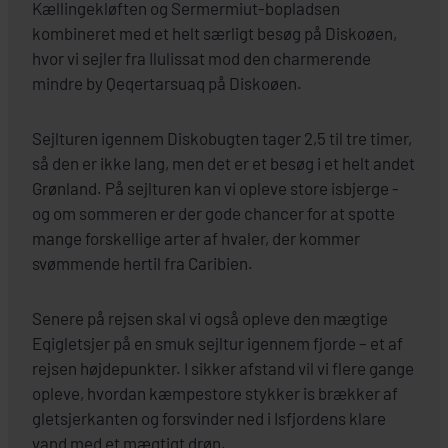
Kællingekløften og Sermermiut-bopladsen
kombineret med et helt særligt besøg på Diskoøen,
hvor vi sejler fra Ilulissat mod den charmerende
mindre by Qeqertarsuaq på Diskoøen.
Sejlturen igennem Diskobugten tager 2,5 til tre timer,
så den er ikke lang, men det er et besøg i et helt andet
Grønland. På sejlturen kan vi opleve store isbjerge -
og om sommeren er der gode chancer for at spotte
mange forskellige arter af hvaler, der kommer
svømmende hertil fra Caribien.
Senere på rejsen skal vi også opleve den mægtige
Eqigletsjer på en smuk sejltur igennem fjorde – et af
rejsen højdepunkter. I sikker afstand vil vi flere gange
opleve, hvordan kæmpestore stykker is brækker af
gletsjerkanten og forsvinder ned i Isfjordens klare
vand med et mægtigt drøn.