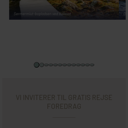
Sermermiut-bopladsen ved Ilulissat
Di
VI INVITERER TIL GRATIS REJSE
FOREDRAG