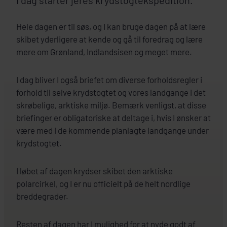
Hele dagen er til søs, og I kan bruge dagen på at lære
skibet yderligere at kende og gå til foredrag og lære
mere om Grønland, Indlandsisen og meget mere.
I dag bliver I også briefet om diverse forholdsregler i
forhold til selve krydstogtet og vores landgange i det
skrøbelige, arktiske miljø. Bemærk venligst, at disse
briefinger er obligatoriske at deltage i, hvis I ønsker at
være med i de kommende planlagte landgange under
krydstogtet.
I løbet af dagen krydser skibet den arktiske
polarcirkel, og I er nu officielt på de helt nordlige
breddegrader.
Resten af dagen har I mulighed for at nyde godt af