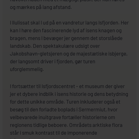
og mærkes på lang afstand.
I Ilulissat skal I ud på en vandretur langs Isfjorden. Her
kan I høre den fascinerende lyd af isens knagen og
bragen, mens I bevæger jer gennem det storslåede
landskab. Den spektakulære udsigt over
Jakobshavn-gletsjeren og de majestætiske isbjerge,
der langsomt driver i fjorden, gør turen
uforglemmelig.
I fortsætter til Isfjordscentret - et museum der giver
jer et dybere indblik i isens historie og dens betydning
for dette unikke område. Turen inkluderer også et
besøg til den forladte boplads i Sermermiut, hvor
velbevarede inuitgrave fortæller historierne om
regionens tidlige beboere. Områdets arktiske flora
står i smuk kontrast til de imponerende