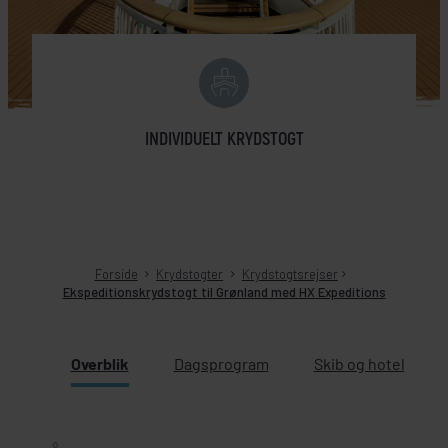
INDIVIDUELT KRYDSTOGT
Forside
Krydstogter
Krydstogtsrejser
Ekspeditionskrydstogt til Grønland med HX Expeditions
Overblik
Dagsprogram
Skib og hotel