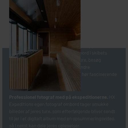
HVAD GØR OPLEVELSEN MED HX
HURTIGRUTEN SPECIEL?
Daglige ekspeditioner og aktiviteter
. Ledsagede af
passionerede eksperter tager I hver dag på
opdagelse - enten på land eller ombord i skibets
mindre både. Kom med på vandreture, besøg
lokalsamfund, sejl med i skibets mindre
ekspeditionsbåde rundt om isen og hør fascinerende
foredrag ombord.
INKLUDERET I PRISEN
Professionel fotograf med på ekspeditionerne.
HX
Grønland
Expeditions egen fotograf ombord tager smukke
billeder af jeres ture, som efterfølgende bliver sendt
M/S Fridtjof Nansen, HX Expeditions
til jer i et digitalt album med en opsummeringsvideo,
så I nemt kan dele jeres oplevelser.