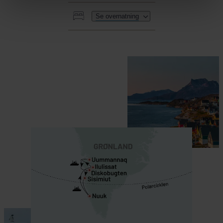
Se overnatning
HER SKAL I BO
INKLUDERET I PRISEN