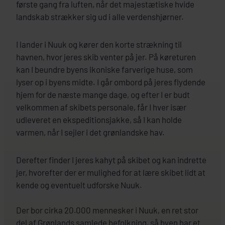
første gang fra luften, når det majestætiske hvide
landskab strækker sig ud i alle verdenshjørner.
I lander i Nuuk og kører den korte strækning til
havnen, hvor jeres skib venter på jer. På køreturen
kan I beundre byens ikoniske farverige huse, som
lyser op i byens midte. I går ombord på jeres flydende
hjem for de næste mange dage, og efter I er budt
velkommen af skibets personale, får I hver især
udleveret en ekspeditionsjakke, så I kan holde
varmen, når I sejler i det grønlandske hav.
Derefter finder I jeres kahyt på skibet og kan indrette
jer, hvorefter der er mulighed for at lære skibet lidt at
kende og eventuelt udforske Nuuk.
Der bor cirka 20.000 mennesker i Nuuk, en ret stor
del af Grønlands samlede befolkning, så byen har et