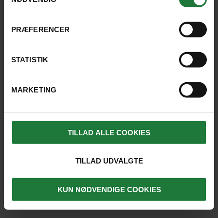
PRÆFERENCER
SE SKIP
STATISTIK
MARKETING
DAG 1
KØBENHAVN, EN ENKELT DAG I
TILLAD ALLE COOKIES
HOVEDSTADEN
TILLAD UDVALGTE
I starter med en enkelt overnatning i København på
jeres hotel tæt ved Københavns Lufthavn, inden I
KUN NØDVENDIGE COOKIES
flyver til Grønland næste dag om morgenen.