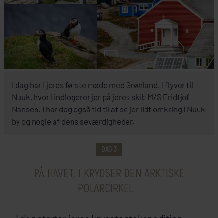
INKLUDERET I PRISEN
I dag har I jeres første møde med Grønland. I flyver til
Grønland
Nuuk, hvor I indlogerer jer på jeres skib M/S Fridtjof
Nansen. I har dog også tid til at se jer lidt omkring i Nuuk
M/S Fridtjof Nansen, HX Expeditions
by og nogle af dens seværdigheder.
SE SKIP
DAG 3
PÅ HAVET, I KRYDSER DEN ARKTISKE
POLARCIRKEL
I dag starter jeres krydstogtekspedition.