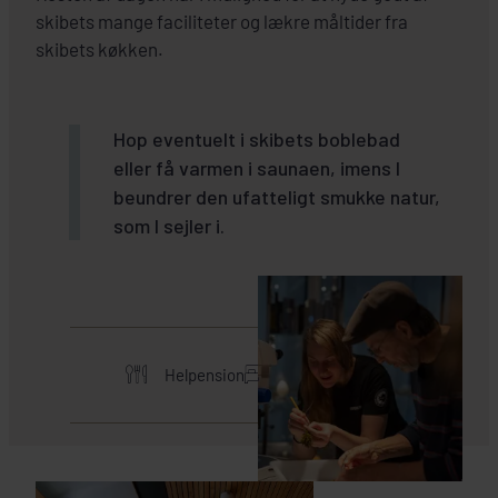
skibets mange faciliteter og lækre måltider fra
skibets køkken.
Hop eventuelt i skibets boblebad
eller få varmen i saunaen, imens I
beundrer den ufatteligt smukke natur,
som I sejler i.
Helpension
Se overnatning
HER SKAL I BO