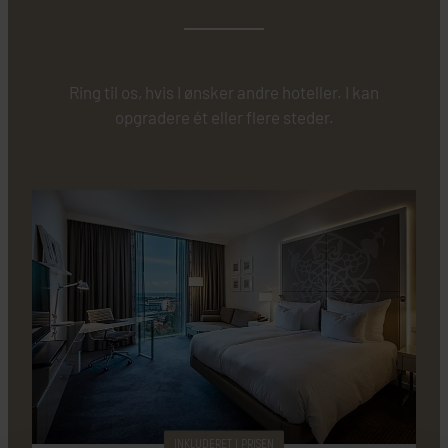
Ring til os, hvis I ønsker andre hoteller. I kan
opgradere ét eller flere steder.
INKLUDERET I PRISEN