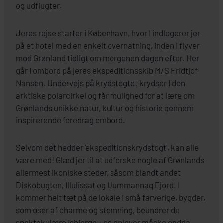
og udflugter.
Jeres rejse starter i København, hvor I indlogerer jer
på et hotel med en enkelt overnatning, inden I flyver
mod Grønland tidligt om morgenen dagen efter. Her
går I ombord på jeres ekspeditionsskib M/S Fridtjof
Nansen. Undervejs på krydstogtet krydser I den
arktiske polarcirkel og får mulighed for at lære om
Grønlands unikke natur, kultur og historie gennem
inspirerende foredrag ombord.
Selvom det hedder 'ekspeditionskrydstogt', kan alle
være med! Glæd jer til at udforske nogle af Grønlands
allermest ikoniske steder, såsom blandt andet
Diskobugten, Illulissat og Uummannaq Fjord. I
kommer helt tæt på de lokale i små farverige, bygder,
som oser af charme og stemning, beundrer de
spektakulære isbjerge - og oplever måske endda