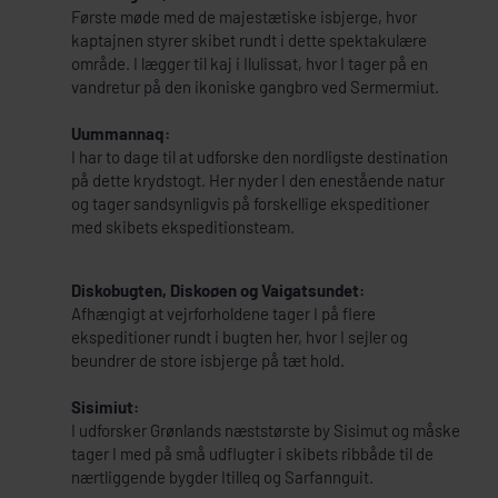
Første møde med de majestætiske isbjerge, hvor
kaptajnen styrer skibet rundt i dette spektakulære
område. I lægger til kaj i Ilulissat, hvor I tager på en
vandretur på den ikoniske gangbro ved Sermermiut.
Uummannaq:
I har to dage til at udforske den nordligste destination
på dette krydstogt. Her nyder I den enestående natur
og tager sandsynligvis på forskellige ekspeditioner
med skibets ekspeditionsteam.
Diskobugten, Diskoøen og Vaigatsundet:
Afhængigt at vejrforholdene tager I på flere
ekspeditioner rundt i bugten her, hvor I sejler og
beundrer de store isbjerge på tæt hold.
Sisimiut:
I udforsker Grønlands næststørste by Sisimut og måske
tager I med på små udflugter i skibets ribbåde til de
nærtliggende bygder Itilleq og Sarfannguit.