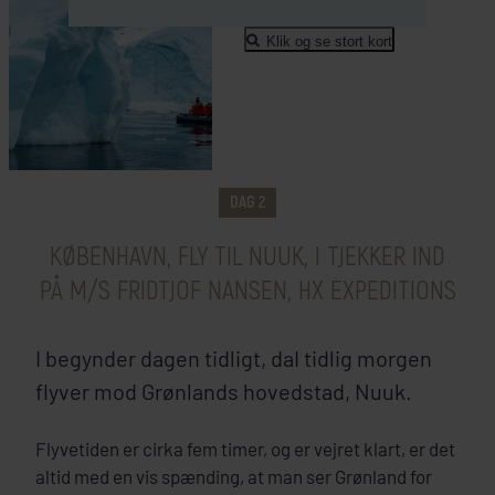
Klik og se stort kort
København
Clarion Hotel Copenhagen Airport
SE HOTEL
DAG 2
KØBENHAVN, FLY TIL NUUK, I TJEKKER IND
PÅ M/S FRIDTJOF NANSEN, HX EXPEDITIONS
I begynder dagen tidligt, daI tidlig morgen
flyver mod Grønlands hovedstad, Nuuk.
Flyvetiden er cirka fem timer, og er vejret klart, er det
altid med en vis spænding, at man ser Grønland for