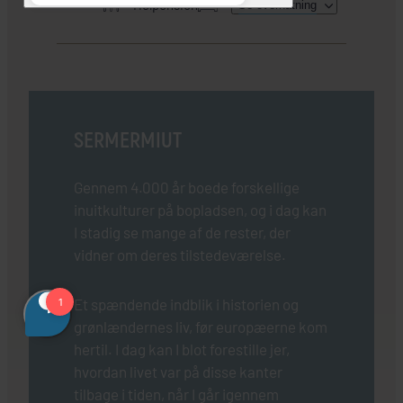
Helpension
Se overnatning
HER SKAL I BO
SERMERMIUT
Gennem 4.000 år boede forskellige
inuitkulturer på bopladsen, og i dag kan
I stadig se mange af de rester, der
vidner om deres tilstedeværelse.
Et spændende indblik i historien og
grønlændernes liv, før europæerne kom
hertil. I dag kan I blot forestille jer,
hvordan livet var på disse kanter
tilbage i tiden, når I går igennem
INKLUDERET I PRISEN