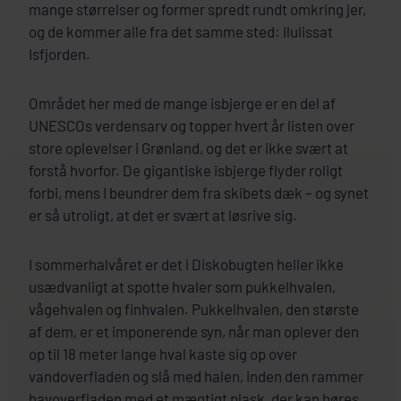
mange størrelser og former spredt rundt omkring jer,
og de kommer alle fra det samme sted: Ilulissat
Isfjorden.
Området her med de mange isbjerge er en del af
UNESCOs verdensarv og topper hvert år listen over
store oplevelser i Grønland, og det er ikke svært at
forstå hvorfor. De gigantiske isbjerge flyder roligt
forbi, mens I beundrer dem fra skibets dæk – og synet
er så utroligt, at det er svært at løsrive sig.
I sommerhalvåret er det i Diskobugten heller ikke
usædvanligt at spotte hvaler som pukkelhvalen,
vågehvalen og finhvalen. Pukkelhvalen, den største
af dem, er et imponerende syn, når man oplever den
op til 18 meter lange hval kaste sig op over
vandoverfladen og slå med halen, inden den rammer
havoverfladen med et mægtigt plask, der kan høres