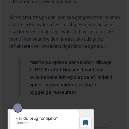
isformationer, I møder undervejs.
Turen afsluttes på den ikoniske gangbro i træ, hvor de
sidste 1,5 km byder på korte, stejle stenpartier, der
skal forceres. Undervejs nyder I lidt varmt at drikke,
mens I kan beundre den fantastiske udsigt og
reflektere over områdets rige historie og natur.
Mætte på oplevelser vender I tilbage
til M/S Fridtjof Nansen, hvor I kan
hvile benene lidt og slappe af, inden I
spiser en god middag i skibets
hyggelige restaurant.