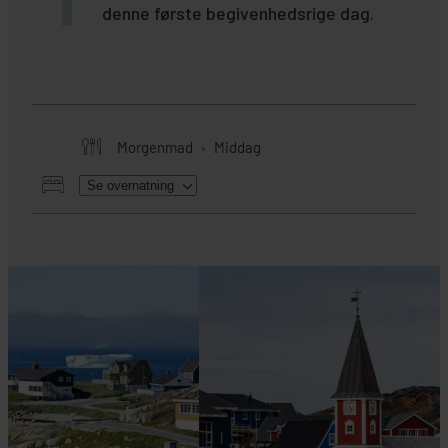
denne første begivenhedsrige dag.
Grønland
Morgenmad
Middag
M/S Fridtjof Nansen, HX
Se overnatning
Expeditions
HER SKAL I BO