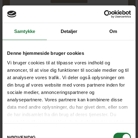
København
Clarion Hotel Copenhagen
Samtykke
Detaljer
Om
Airport
Denne hjemmeside bruger cookies
SE HOTEL
Vi bruger cookies til at tilpasse vores indhold og
annoncer, til at vise dig funktioner til sociale medier og til
at analysere vores trafik. Vi deler også oplysninger om
din brug af vores website med vores partnere inden for
sociale medier, annonceringspartnere og
analysepartnere. Vores partnere kan kombinere disse
data med andre oplysninger, du har givet dem, eller som
de har indsamlet fra din brug af deres tjenester. Du
samtykker til vores cookies, hvis du fortsætter med at
INKLUDERET I PRISEN
anvende vores hjemmeside.
Samtykkevalg
NØDVENDIG