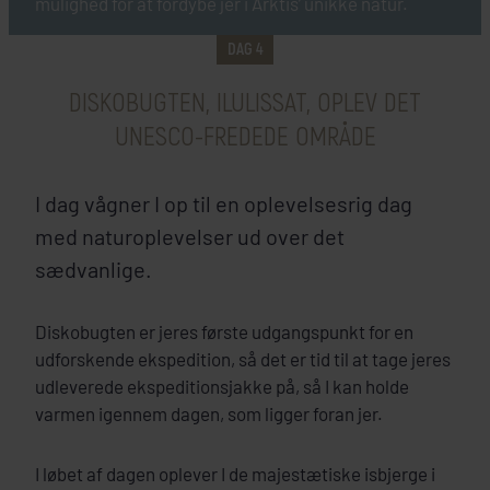
mulighed for at fordybe jer i Arktis’ unikke natur.
DAG 4
DISKOBUGTEN, ILULISSAT, OPLEV DET
UNESCO-FREDEDE OMRÅDE
I dag vågner I op til en oplevelsesrig dag
med naturoplevelser ud over det
sædvanlige.
Diskobugten er jeres første udgangspunkt for en
udforskende ekspedition, så det er tid til at tage jeres
udleverede ekspeditionsjakke på, så I kan holde
varmen igennem dagen, som ligger foran jer.
I løbet af dagen oplever I de majestætiske isbjerge i