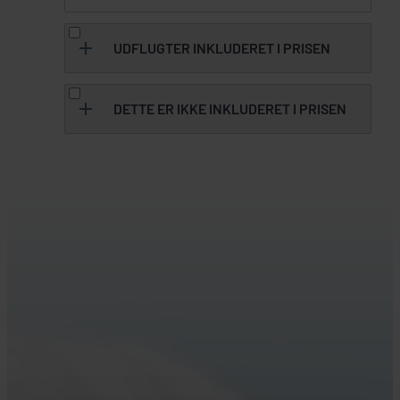
UDFLUGTER INKLUDERET I PRISEN
Alle udflugterne er med dansk rejseleder
DETTE ER IKKE INKLUDERET I PRISEN
og vidende lokal guide.
Gouda rejseforsikring – se pris og
Nuuk
muligheder
her
Gouda årsafbestillingsforsikring –
- Byrundtur i bus
se priser
her
- Fish'n Dish i Qooqqut
- Nationalmuseet, Kunstmuseet og
Drikkevarer og forplejning udover,
Kulturhuset
hvad der er nævnt i programmet
Ekspeditionsgebyr kr. 295,- pr.
Ilulissat
ordre
Ændringsgebyr ved forlængelse
- Byrundtur i Ilulissat til de vigtigste
af rejsen kr. 250,- pr. person +
seværdigheder