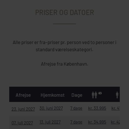
PRISER OG DATOER
Alle priser er fra-priser pr. person ved to personer i
standard værelseskategori.
Afrejse fra København.
Afrejse
Hjemkomst
Dage
30. juni 2027
7 dage
kr. 33.995
kr. 41.495
23. juni 2027
13. juli 2027
7 dage
kr. 34.995
kr. 42.495
07. juli 2027