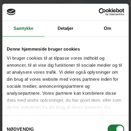
omkostninger til hotel, transport
- Sejlads til Diskoøen med let frokost,
og ombooking af fly
kaffemik og aftensmad på Hotel Disko
- 2-3 timers vandretur til Sermermiut-
Samtykke
Detaljer
Om
bopladsen og Kællingekløften
- Sejlads til Egigletsjeren med let frokost
Denne hjemmeside bruger cookies
Vi bruger cookies til at tilpasse vores indhold og
annoncer, til at vise dig funktioner til sociale medier og til
at analysere vores trafik. Vi deler også oplysninger om
din brug af vores website med vores partnere inden for
sociale medier, annonceringspartnere og
analysepartnere. Vores partnere kan kombinere disse
data med andre oplysninger, du har givet dem, eller som
de har indsamlet fra din brug af deres tjenester. Du
samtykker til vores cookies, hvis du fortsætter med at
anvende vores hjemmeside.
Samtykkevalg
NØDVENDIG