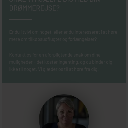
DRØMMEREJSE?
Er du i tvivl om noget, eller er du interesseret i at høre
mere om tilkøbsudflugter og forlængelser?
Kontakt os for en uforpligtende snak om dine
muligheder – det koster ingenting, og du binder dig
ikke til noget. Vi glæder os til at høre fra dig.