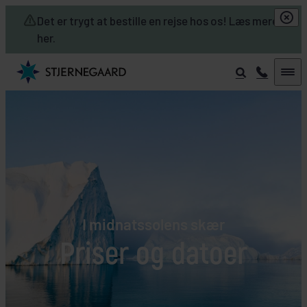
Skip to main content
Det er trygt at bestille en rejse hos os! Læs mere
her.
I midnatssolens skær
Priser og datoer