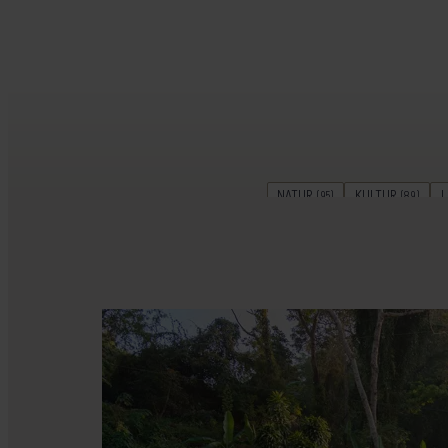
NATUR
KULTUR
L
(95)
(89)
FAMILIEFERIE
SNORKLING & 
(26)
PLANLÆGNING
PARF
(15)
KØR-SELV-FERIE
RELIGIO
(7)