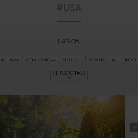
#USA
LÆS OM:
OKALLIV
MAD & DRIKKE
STRAND
AKTIV FERIE
ADVENTU
(52)
(43)
(36)
(36)
DYKNING
GUIDE
STORBY
VANDRING
KRYDSTOGTER
(22)
(20)
(20)
(18)
(18)
SE FLERE TAGS
ERIE
SAFARI
GÆSTERNE FORTÆLLER
SOMMERREJSER
VI
(15)
(12)
(11)
(10)
N
TOGREJSER
FESTLIGHEDER
SENSOMMERREJSER
FORÅR
(7)
(7)
(5)
(3)
(3)
GENERATIONSREJSE
(1)
AR