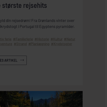
 største rejsehits
yld din rejsedrøm! Fra Grønlands vinter over
dkrydstogt i Portugal til Egyptens pyramider.
tiv ferie
Familieferie
Historie
Kultur
Natur
venture
Strand
Planlægning
Krydstogter
ÆS ARTIKEL