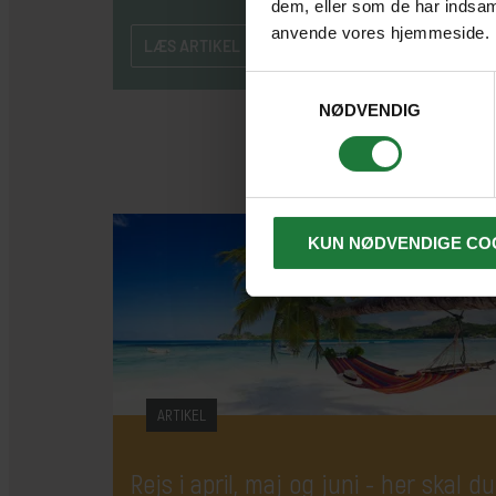
dem, eller som de har indsaml
anvende vores hjemmeside.
LÆS ARTIKEL
Samtykkevalg
NØDVENDIG
KUN NØDVENDIGE CO
ARTIKEL
Rejs i april, maj og juni - her skal du