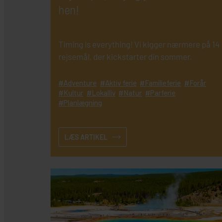
hen!
Timing is everything! Vi kigger nærmere på 14
rejsemål, der kickstarter din sommer.
Adventure
Aktiv ferie
Familieferie
Forår
Kultur
Lokalliv
Natur
Parferie
Planlægning
LÆS ARTIKEL