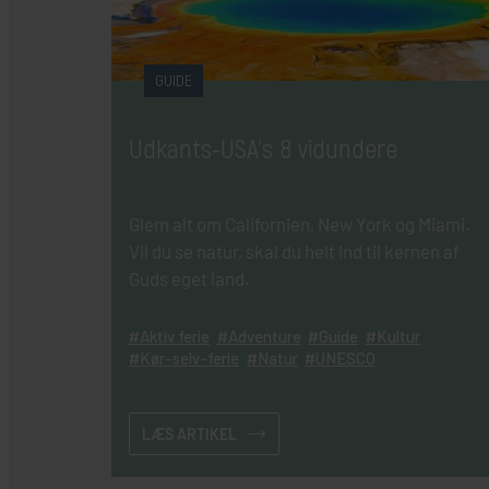
GUIDE
Udkants-USA's 8 vidundere
Glem alt om Californien, New York og Miami.
Vil du se natur, skal du helt ind til kernen af
Guds eget land.
Aktiv ferie
Adventure
Guide
Kultur
Kør-selv-ferie
Natur
UNESCO
LÆS ARTIKEL