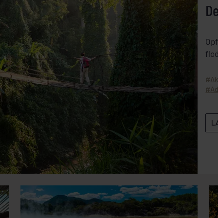
De
Opf
flo
Ak
Ad
L