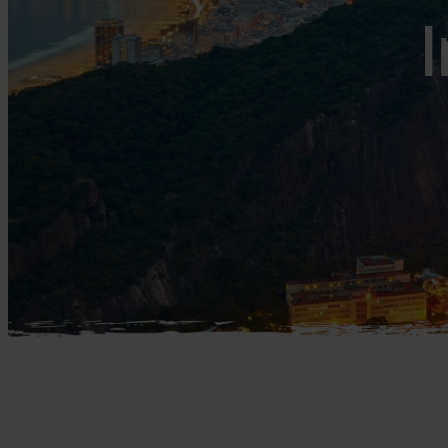
Mellemøsten
dansk r
I
Bali
Nordamerika
Balkan
Oceanien
Bhutan
Sydamerika
Bolivia
Borneo
Brasilien