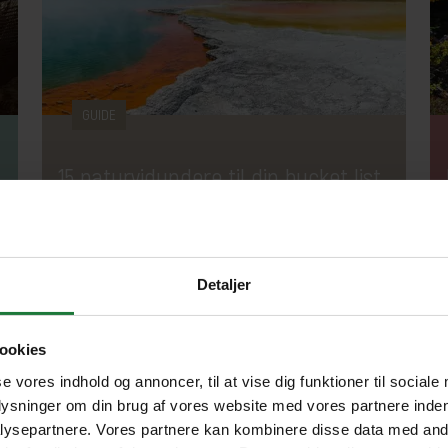
GUIDE
15 naturvidundere til din bucket list
Tag med til alle verdenshjørner og tag for dig
af buffeten af øjenguf i alle afskygninger. Fra
Detaljer
geotermiske vidundere til rustik
klippekeramik.
Natur
Safari
Adventure
ookies
se vores indhold og annoncer, til at vise dig funktioner til sociale
plysninger om din brug af vores website med vores partnere inden
ysepartnere. Vores partnere kan kombinere disse data med andr