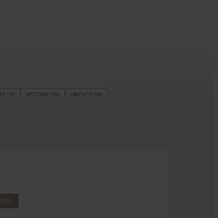
RE
HISTORIE
UNESCO
(32)
(29)
(28)
REJSELEDEREN GUIDER
ØHOP
(17)
(15)
NTERREJSER
KULTURAKTIV
(9)
(8)
CAMPING
BÆREDYGTIGHED
(2)
(2)
TIKEL