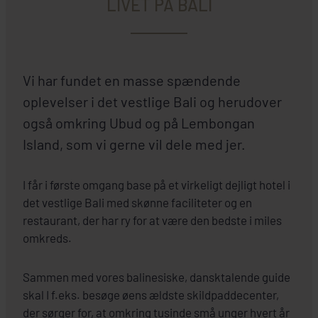
LIVET PÅ BALI
Vi har fundet en masse spændende
oplevelser i det vestlige Bali og herudover
også omkring Ubud og på Lembongan
Island, som vi gerne vil dele med jer.
I får i første omgang base på et virkeligt dejligt hotel i
det vestlige Bali med skønne faciliteter og en
restaurant, der har ry for at være den bedste i miles
omkreds.
Sammen med vores balinesiske, dansktalende guide
skal I f.eks. besøge øens ældste skildpaddecenter,
der sørger for, at omkring tusinde små unger hvert år