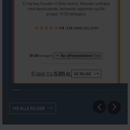
Et kig bag facaden til Balis skatte. Klassisk rundrejse
med dansktalende, balinesisk rejseleder og lille
gruppe, 10-20 deltagere.
g
k
4.8
(338 ANMELDELSER)
Se afrejsedatoer
10-20
deltagere
(14)
15 dage fra
15.995 kr.
SE REJSE
VIS ALLE REJSER