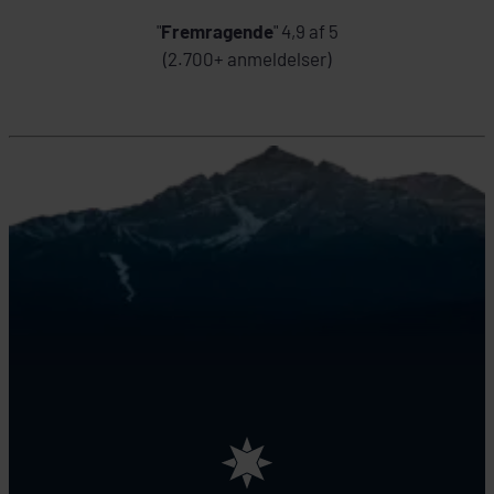
"
Fremragende
" 4,9 af 5
(2.700+ anmeldelser)