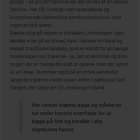
banjar
– et socialt fællesskab, der drives af en række
familier. Her får I indsigt i den spændende og
komplicerede balinesiske samfundsstruktur, hvor
ingen er ladt alene.
Næste stop på rejsen er koraløen Lembongan. Igen
sender vi jer på en omvej, hvor I oplever en lokal og
meget traditionel landsby, som er kendt for at hænge
moderkager op i træerne – ja, det er eksotisk og ikke
noget, der er mange forundt at opleve, men det synes
vi, at I skal. I kommer også på en smuk vandretur
langs de irgrønne risterrasser, inden I sættes af ved
færgen, der sejler jer til Lembongan Island.
Her venter skønne dage og måske en
tur under havets overflade for at
kigge på fisk og koraller i alle
regnbuens farver.