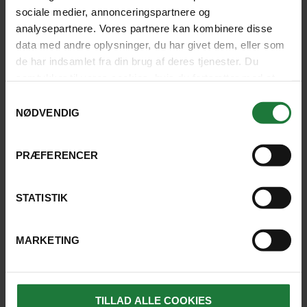
sociale medier, annonceringspartnere og
analysepartnere. Vores partnere kan kombinere disse
Stine Solbjerg Sørensen
data med andre oplysninger, du har givet dem, eller som
de har indsamlet fra din brug af deres tjenester. Du
samtykker til vores cookies, hvis du fortsætter med at
anvende vores hjemmeside.
Samtykkevalg
Ring på
4526 0000
eller
NØDVENDIG
skriv til os.
PRÆFERENCER
SKRIV TIL OS
STATISTIK
MARKETING
TILLAD ALLE COOKIES