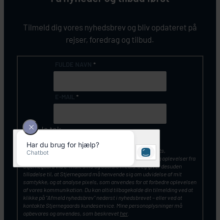
Tilmeld dig vores nyhedsbrev og bliv opdateret på
rejser, foredrag og tilbud.
FULDE NAVN
*
E-MAIL
*
Ja tak
Jeg vil gerne modtage nyhedsbreve, artikler, tilbud, events,
konkurrencer, gratis billetter samt inspiration til rejser og oplevelser fra
Stjernegaard via e-mail, sms og sociale media. Jeg giver desuden
tilladelse til, at Stjernegaard må henvende sig om udvidelse af mit
samtykke, og at analyse pixels, som anvendes for at forbedre oplevelsen
af vores kommunikation. Du kan altid tilbagekalde din tilmelding ved at
klikke på ”Afmeld nyhedsbrev” nederst i nyhedsbrevet – eller ved at
kontakte Stjernegaards kundeservice. Mine personoplysninger må
opbevares og anvendes, som beskrevet
her
.