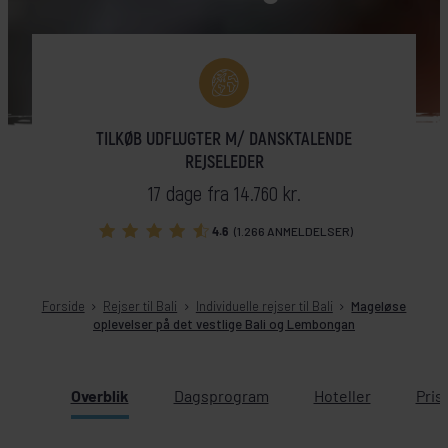
TILKØB UDFLUGTER M/ DANSKTALENDE
REJSELEDER
17 dage fra 14.760 kr.
4.6
(1.266 ANMELDELSER)
Forside
Rejser til Bali
Individuelle rejser til Bali
Mageløse
oplevelser på det vestlige Bali og Lembongan
Overblik
Dagsprogram
Hoteller
Pris