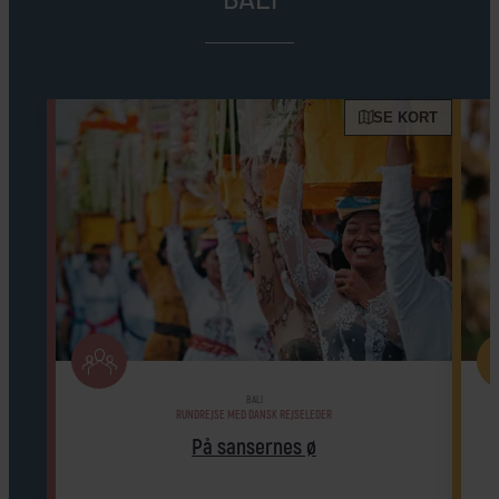
SE KORT
BALI
RUNDREJSE MED DANSK REJSELEDER
På sansernes ø