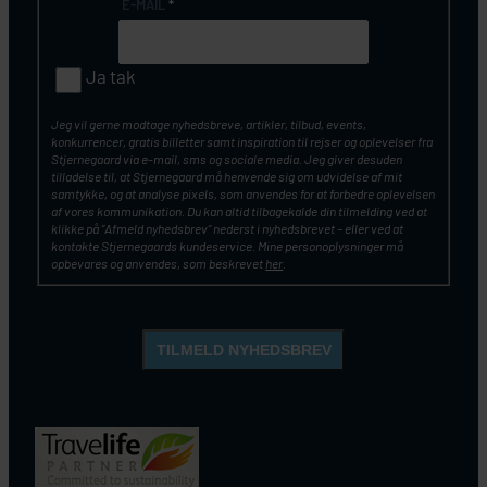
E-MAIL
*
Ja tak
Jeg vil gerne modtage nyhedsbreve, artikler, tilbud, events,
konkurrencer, gratis billetter samt inspiration til rejser og oplevelser fra
Stjernegaard via e-mail, sms og sociale media. Jeg giver desuden
tilladelse til, at Stjernegaard må henvende sig om udvidelse af mit
samtykke, og at analyse pixels, som anvendes for at forbedre oplevelsen
af vores kommunikation. Du kan altid tilbagekalde din tilmelding ved at
klikke på ”Afmeld nyhedsbrev” nederst i nyhedsbrevet – eller ved at
kontakte Stjernegaards kundeservice. Mine personoplysninger må
opbevares og anvendes, som beskrevet
her
.