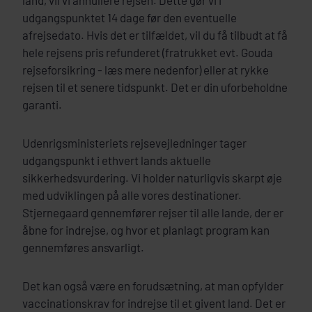
land, vil vi annullere rejsen. Dette gør vi i
udgangspunktet 14 dage før den eventuelle
afrejsedato. Hvis det er tilfældet, vil du få tilbudt at få
hele rejsens pris refunderet (fratrukket evt. Gouda
rejseforsikring - læs mere nedenfor) eller at rykke
rejsen til et senere tidspunkt. Det er din uforbeholdne
garanti.
Udenrigsministeriets rejsevejledninger tager
udgangspunkt i ethvert lands aktuelle
sikkerhedsvurdering. Vi holder naturligvis skarpt øje
med udviklingen på alle vores destinationer.
Stjernegaard gennemfører rejser til alle lande, der er
åbne for indrejse, og hvor et planlagt program kan
gennemføres ansvarligt.
Det kan også være en forudsætning, at man opfylder
vaccinationskrav for indrejse til et givent land. Det er