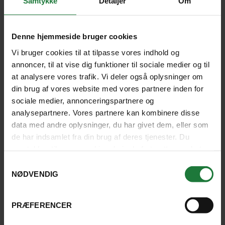
Samtykke
Detaljer
Om
Vaccination og helbred
Denne hjemmeside bruger cookies
På nogle rejsemål er bestemte vaccinationer
Vi bruger cookies til at tilpasse vores indhold og
påkrævet. Stjernegaard anbefaler, at du får råd og
annoncer, til at vise dig funktioner til sociale medier og til
vejledning hos en af landets vaccinationsklinikker
at analysere vores trafik. Vi deler også oplysninger om
eller hos egen læge, inden du tager afsted. Det er en
din brug af vores website med vores partnere inden for
god idé at undersøge forholdene på dine rejsemål. På
sociale medier, annonceringspartnere og
den måde kan du tage alle de nødvendige
analysepartnere. Vores partnere kan kombinere disse
forholdsregler som f.eks. brug af
data med andre oplysninger, du har givet dem, eller som
malariaforebyggelse, myggespray, vaccinationer
de har indsamlet fra din brug af deres tjenester. Du
m.m.
samtykker til vores cookies, hvis du fortsætter med at
anvende vores hjemmeside.
Samtykkevalg
NØDVENDIG
Herunder finder du en række forslag til sider, hvor du
kan få gode råd og vejledning om vaccinationer før
din kommende rejse.
PRÆFERENCER