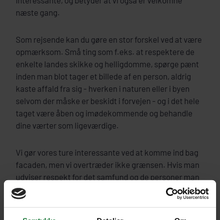
interessante, og betyder at vi også er velkomne
næste gang.
Som rejsende kan du gøre en stor forskel ved at være
opmærksom. Små ting som f.eks. at respektere de
enkelte landes skikke og helligdomme, spørge pænt
inden man blot tager et billede af en person, aldrig
kaste affald fra sig - hverken i naturen eller i byen
selvom der måske er beskidt i forvejen - og i det hele
taget være åben og imødekommende og behandle
dine værter som ligeværdige.
Vi gør vores ture interessante ved at komme ind bag
facaden, men vi overtræder ikke grænsen. Hvis man
udviser respekt for det samfund og de personer man
besøger, kommer man i dialog og bliver mødt med
venlighed og smil. Rejsen bliver meget mere
spændende og berigende.