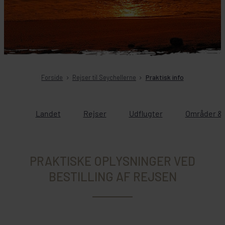
Forside
Rejser til Seychellerne
Praktisk info
Landet
Rejser
Udflugter
Områder & 
PRAKTISKE OPLYSNINGER VED
BESTILLING AF REJSEN