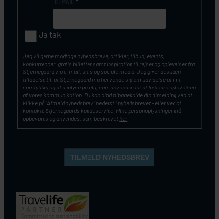
E-MAIL
*
Ja tak
Jeg vil gerne modtage nyhedsbreve, artikler, tilbud, events,
konkurrencer, gratis billetter samt inspiration til rejser og oplevelser fra
Stjernegaard via e-mail, sms og sociale media. Jeg giver desuden
tilladelse til, at Stjernegaard må henvende sig om udvidelse af mit
samtykke, og at analyse pixels, som anvendes for at forbedre oplevelsen
af vores kommunikation. Du kan altid tilbagekalde din tilmelding ved at
klikke på ”Afmeld nyhedsbrev” nederst i nyhedsbrevet – eller ved at
kontakte Stjernegaards kundeservice. Mine personoplysninger må
opbevares og anvendes, som beskrevet
her
.