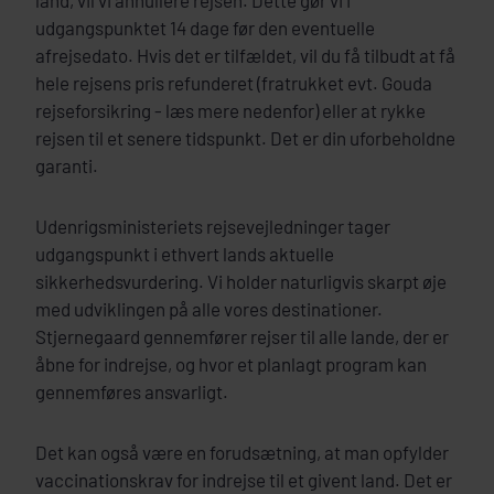
land, vil vi annullere rejsen. Dette gør vi i
udgangspunktet 14 dage før den eventuelle
afrejsedato. Hvis det er tilfældet, vil du få tilbudt at få
hele rejsens pris refunderet (fratrukket evt. Gouda
rejseforsikring - læs mere nedenfor) eller at rykke
rejsen til et senere tidspunkt. Det er din uforbeholdne
garanti.
Udenrigsministeriets rejsevejledninger tager
udgangspunkt i ethvert lands aktuelle
sikkerhedsvurdering. Vi holder naturligvis skarpt øje
med udviklingen på alle vores destinationer.
Stjernegaard gennemfører rejser til alle lande, der er
åbne for indrejse, og hvor et planlagt program kan
gennemføres ansvarligt.
Det kan også være en forudsætning, at man opfylder
vaccinationskrav for indrejse til et givent land. Det er