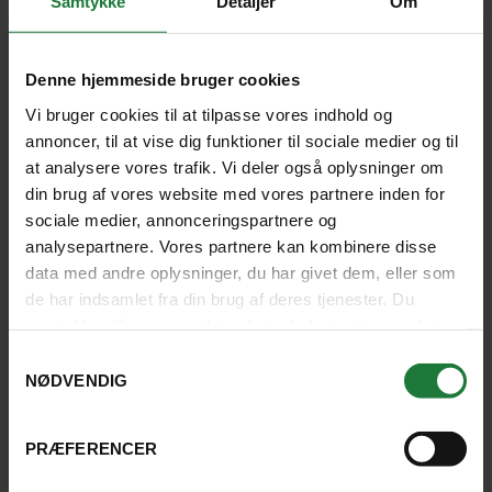
Samtykke
Detaljer
Om
Vaccination og helbred
Denne hjemmeside bruger cookies
På nogle rejsemål er bestemte vaccinationer
Vi bruger cookies til at tilpasse vores indhold og
påkrævet. Stjernegaard anbefaler, at du får råd og
annoncer, til at vise dig funktioner til sociale medier og til
vejledning hos en af landets vaccinationsklinikker
at analysere vores trafik. Vi deler også oplysninger om
eller hos egen læge, inden du tager afsted. Det er en
din brug af vores website med vores partnere inden for
god idé at undersøge forholdene på dine rejsemål. På
sociale medier, annonceringspartnere og
den måde kan du tage alle de nødvendige
analysepartnere. Vores partnere kan kombinere disse
forholdsregler som f.eks. brug af
data med andre oplysninger, du har givet dem, eller som
malariaforebyggelse, myggespray, vaccinationer
de har indsamlet fra din brug af deres tjenester. Du
m.m.
samtykker til vores cookies, hvis du fortsætter med at
anvende vores hjemmeside.
Samtykkevalg
NØDVENDIG
Herunder finder du en række forslag til sider, hvor du
kan få gode råd og vejledning om vaccinationer før
din kommende rejse.
PRÆFERENCER