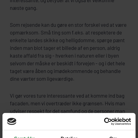
interessante, og betyder at vi også er velkomne
næste gang.
Som rejsende kan du gøre en stor forskel ved at være
opmærksom. Små ting som f.eks. at respektere de
enkelte landes skikke og helligdomme, spørge pænt
inden man blot tager et billede af en person, aldrig
kaste affald fra sig - hverken i naturen eller i byen
selvom der måske er beskidt i forvejen - og i det hele
taget være åben og imødekommende og behandle
dine værter som ligeværdige.
Vi gør vores ture interessante ved at komme ind bag
facaden, men vi overtræder ikke grænsen. Hvis man
udviser respekt for det samfund og de personer man
besøger, kommer man i dialog og bliver mødt med
venlighed og smil. Rejsen bliver meget mere
spændende og berigende.