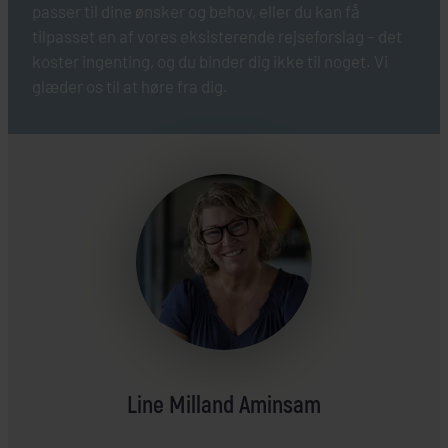
passer til dine ønsker og behov, eller du kan få
tilpasset en af vores eksisterende rejseforslag – det
koster ingenting, og du binder dig ikke til noget. Vi
glæder os til at høre fra dig.
Line Milland Aminsam