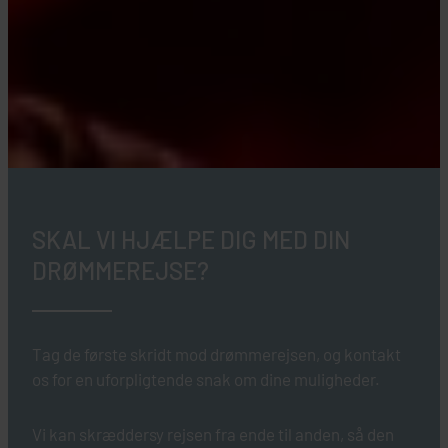
SKAL VI HJÆLPE DIG MED DIN
DRØMMEREJSE?
Tag de første skridt mod drømmerejsen, og kontakt
os for en uforpligtende snak om dine muligheder.
Vi kan skræddersy rejsen fra ende til anden, så den