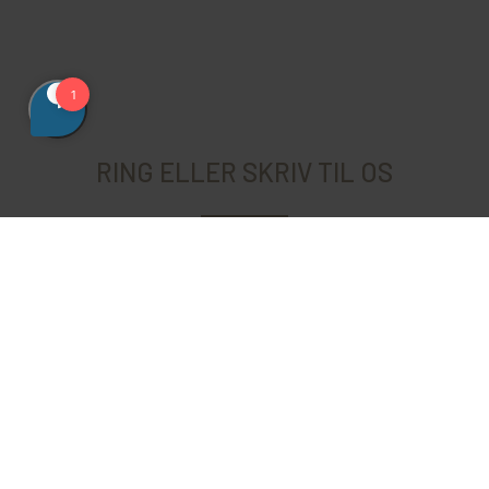
RING ELLER SKRIV TIL OS
Tag en snak med vores eksperter om jeres
drømmerejse.
Telefonerne er åbne mandag til fredag 10.00-16.00.
4526 0000
SKRIV TIL OS