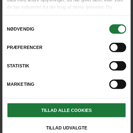
de har indsamlet fra din brug af deres tjenester. Du
Vi anbefaler at pakke let sommertøj, men
samtykker til vores cookies, hvis du fortsætter med at
også en tynd jakke eller let trøje til aftenen
anvende vores hjemmeside.
– især hvis du kan lide at sidde ude længe
Samtykkevalg
NØDVENDIG
efter solnedgang. Og som altid i troperne,
skal du huske solcreme og noget til at
dække skuldrene i solen, når du sidder i
PRÆFERENCER
solen.
STATISTIK
MARKETING
TILLAD ALLE COOKIES
TILLAD UDVALGTE