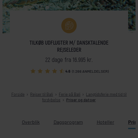
TILKØB UDFLUGTER M/ DANSKTALENDE
REJSELEDER
22 dage fra 16.995 kr.
4.6
(1.266 ANMELDELSER)
Forside
Rejser til Bali
Ferie på Bali
Langtidsferie med tid til
fordybelse
Priser og datoer
Overblik
Dagsprogram
Hoteller
Pris