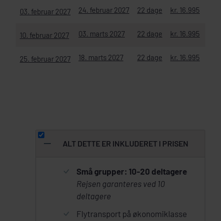
24. februar 2027
22 dage
kr. 16.995
kr. 
03. februar 2027
03. marts 2027
22 dage
kr. 16.995
kr. 
10. februar 2027
18. marts 2027
22 dage
kr. 16.995
kr. 
25. februar 2027
ALT DETTE ER INKLUDERET I PRISEN
Små grupper: 10-20 deltagere
Rejsen garanteres ved 10
deltagere
Flytransport på økonomiklasse