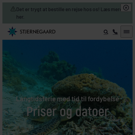
Skip to main content
Det er trygt at bestille en rejse hos os! Læs mere
her.
Langtidsferie med tid til fordybelse
Priser og datoer