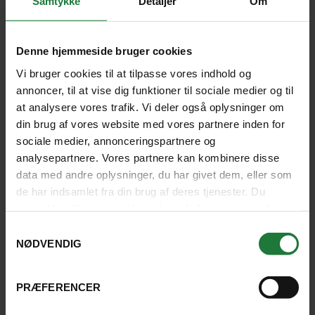
Samtykke
Detaljer
Om
Vaccination og helbred
Denne hjemmeside bruger cookies
På nogle rejsemål er bestemte vaccinationer
Vi bruger cookies til at tilpasse vores indhold og
påkrævet. Stjernegaard anbefaler, at du får råd og
annoncer, til at vise dig funktioner til sociale medier og til
vejledning hos en af landets vaccinationsklinikker
at analysere vores trafik. Vi deler også oplysninger om
eller hos egen læge, inden du tager afsted. Det er en
din brug af vores website med vores partnere inden for
god idé at undersøge forholdene på dine rejsemål. På
sociale medier, annonceringspartnere og
den måde kan du tage alle de nødvendige
analysepartnere. Vores partnere kan kombinere disse
forholdsregler som f.eks. brug af
data med andre oplysninger, du har givet dem, eller som
malariaforebyggelse, myggespray, vaccinationer
de har indsamlet fra din brug af deres tjenester. Du
m.m.
samtykker til vores cookies, hvis du fortsætter med at
anvende vores hjemmeside.
Samtykkevalg
NØDVENDIG
Herunder finder du en række forslag til sider, hvor du
kan få gode råd og vejledning om vaccinationer før
din kommende rejse.
PRÆFERENCER