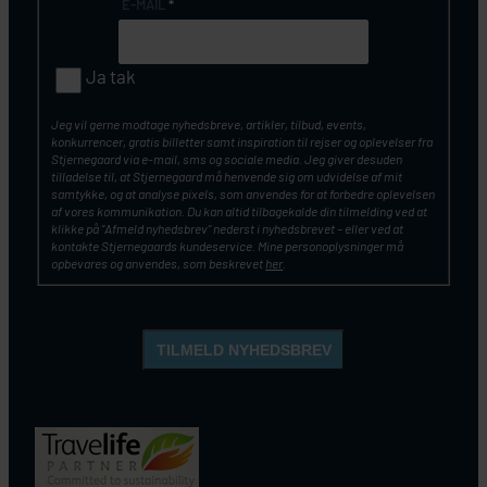
E-MAIL
*
Ja tak
Jeg vil gerne modtage nyhedsbreve, artikler, tilbud, events,
konkurrencer, gratis billetter samt inspiration til rejser og oplevelser fra
Stjernegaard via e-mail, sms og sociale media. Jeg giver desuden
tilladelse til, at Stjernegaard må henvende sig om udvidelse af mit
samtykke, og at analyse pixels, som anvendes for at forbedre oplevelsen
af vores kommunikation. Du kan altid tilbagekalde din tilmelding ved at
klikke på ”Afmeld nyhedsbrev” nederst i nyhedsbrevet – eller ved at
kontakte Stjernegaards kundeservice. Mine personoplysninger må
opbevares og anvendes, som beskrevet
her
.