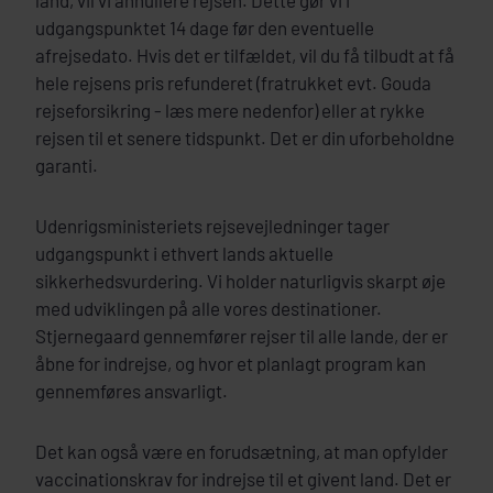
land, vil vi annullere rejsen. Dette gør vi i
udgangspunktet 14 dage før den eventuelle
afrejsedato. Hvis det er tilfældet, vil du få tilbudt at få
hele rejsens pris refunderet (fratrukket evt. Gouda
rejseforsikring - læs mere nedenfor) eller at rykke
rejsen til et senere tidspunkt. Det er din uforbeholdne
garanti.
Udenrigsministeriets rejsevejledninger tager
udgangspunkt i ethvert lands aktuelle
sikkerhedsvurdering. Vi holder naturligvis skarpt øje
med udviklingen på alle vores destinationer.
Stjernegaard gennemfører rejser til alle lande, der er
åbne for indrejse, og hvor et planlagt program kan
gennemføres ansvarligt.
Det kan også være en forudsætning, at man opfylder
vaccinationskrav for indrejse til et givent land. Det er