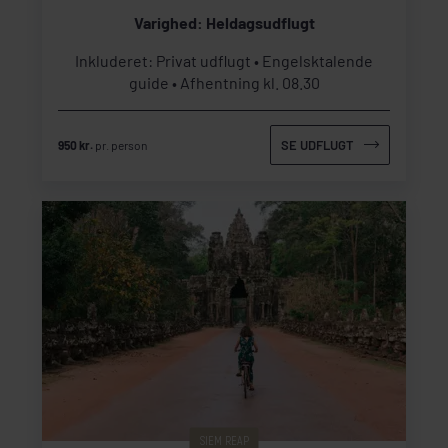
Varighed: Heldagsudflugt
Inkluderet: Privat udflugt
Engelsktalende
guide
Afhentning kl. 08.30
SE UDFLUGT
950 kr.
pr. person
SIEM REAP