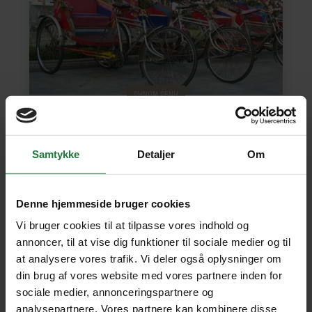
PHNOM PENH
Se Phnom Penhs Khmer-
Samtykke
Detaljer
Om
arkitektur i rickshaw, besøg i
slumkvarter
Denne hjemmeside bruger cookies
Varighed: 7-8 timer
Vi bruger cookies til at tilpasse vores indhold og
annoncer, til at vise dig funktioner til sociale medier og til
Inkluderet: Privat udflugt
Engelsktalende
guide
Transport inkluderet
at analysere vores trafik. Vi deler også oplysninger om
din brug af vores website med vores partnere inden for
sociale medier, annonceringspartnere og
715 kr.
pr. person
analysepartnere. Vores partnere kan kombinere disse
SE UDFLUGT