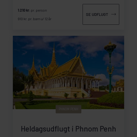
1.210 kr.
pr. person
SE UDFLUGT
910 kr. pr. barn u/ 12 år
PHNOM PENH
Heldagsudflugt i Phnom Penh