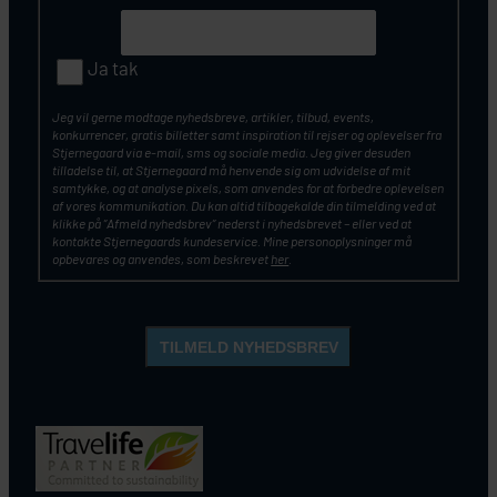
Ja tak
Jeg vil gerne modtage nyhedsbreve, artikler, tilbud, events,
konkurrencer, gratis billetter samt inspiration til rejser og oplevelser fra
Stjernegaard via e-mail, sms og sociale media. Jeg giver desuden
tilladelse til, at Stjernegaard må henvende sig om udvidelse af mit
samtykke, og at analyse pixels, som anvendes for at forbedre oplevelsen
af vores kommunikation. Du kan altid tilbagekalde din tilmelding ved at
klikke på ”Afmeld nyhedsbrev” nederst i nyhedsbrevet – eller ved at
kontakte Stjernegaards kundeservice. Mine personoplysninger må
opbevares og anvendes, som beskrevet
her
.