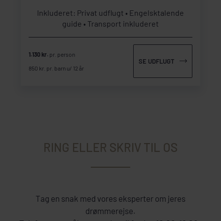
Inkluderet: Privat udflugt
Engelsktalende
guide
Transport inkluderet
1.130 kr.
pr. person
SE UDFLUGT
850 kr. pr. barn u/ 12 år
RING ELLER SKRIV TIL OS
Tag en snak med vores eksperter om jeres
drømmerejse.