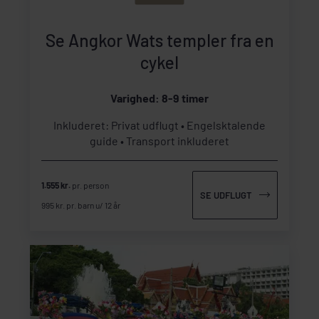
Se Angkor Wats templer fra en
cykel
Varighed: 8-9 timer
Inkluderet: Privat udflugt
Engelsktalende
guide
Transport inkluderet
1.555 kr.
pr. person
SE UDFLUGT
995 kr. pr. barn u/ 12 år