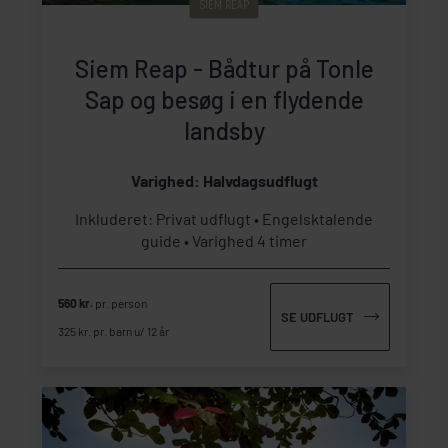
SIEM REAP
Siem Reap - Bådtur på Tonle
Sap og besøg i en flydende
landsby
Varighed: Halvdagsudflugt
Inkluderet: Privat udflugt
Engelsktalende
guide
Varighed 4 timer
560 kr.
pr. person
SE UDFLUGT
325 kr. pr. barn u/ 12 år