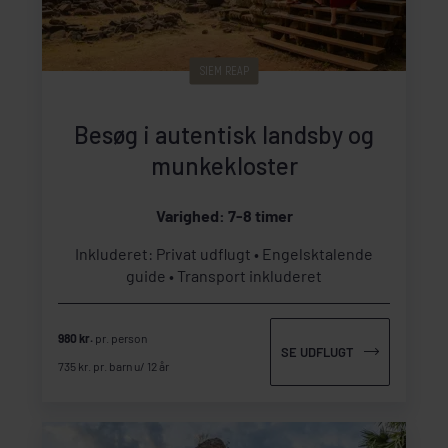
SIEM REAP
Besøg i autentisk landsby og
munkekloster
Varighed: 7-8 timer
Inkluderet: Privat udflugt
Engelsktalende
guide
Transport inkluderet
980 kr.
pr. person
SE UDFLUGT
735 kr. pr. barn u/ 12 år