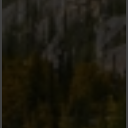
Park
af UNESCO udpeget som
verdensarv. Vi kommer forbi
Tunnel Mountain, som knejser
over byen. Kigger ud mod det
ikoniske luksushotel Banff
Springs Hotel, som er et rent
postkortmotiv. Johnston Canyon,
hvor vi følger en sti ud til de
smukke vandfald langs Johnston
Creek. Vi se ”hoodoos”, som er
sylespidse klippesøjler dannet af
vind og vejr gennem tusinder af
år, og Bow River navngivet af
Canadas såkaldte First Nations –
de oprindelige folk, efter de
kraftige siv, der vokser langs dens
bredder, som de brugte til at
fremstille buer (bows) af.