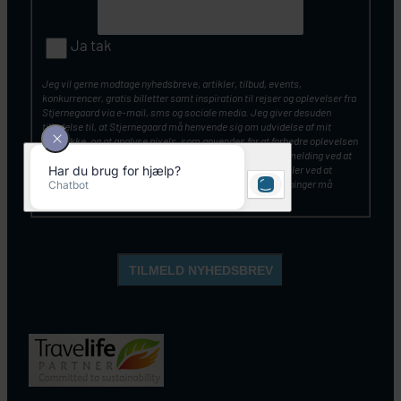
Ja tak
Jeg vil gerne modtage nyhedsbreve, artikler, tilbud, events,
konkurrencer, gratis billetter samt inspiration til rejser og oplevelser fra
Stjernegaard via e-mail, sms og sociale media. Jeg giver desuden
tilladelse til, at Stjernegaard må henvende sig om udvidelse af mit
samtykke, og at analyse pixels, som anvendes for at forbedre oplevelsen
af vores kommunikation. Du kan altid tilbagekalde din tilmelding ved at
klikke på ”Afmeld nyhedsbrev” nederst i nyhedsbrevet – eller ved at
kontakte Stjernegaards kundeservice. Mine personoplysninger må
opbevares og anvendes, som beskrevet
her
.