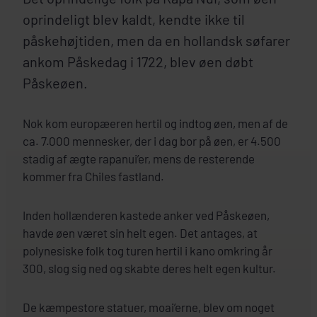
oprindeligt blev kaldt, kendte ikke til
påskehøjtiden, men da en hollandsk søfarer
ankom Påskedag i 1722, blev øen døbt
Påskeøen.
Nok kom europæeren hertil og indtog øen, men af de
ca. 7.000 mennesker, der i dag bor på øen, er 4.500
stadig af ægte rapanui’er, mens de resterende
kommer fra Chiles fastland.
Inden hollænderen kastede anker ved Påskeøen,
havde øen været sin helt egen. Det antages, at
polynesiske folk tog turen hertil i kano omkring år
300, slog sig ned og skabte deres helt egen kultur.
De kæmpestore statuer, moai’erne, blev om noget