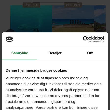
PÅSKEØEN
PÅSKEØEN
P
Dykkerdåb på
Oplev Påskeøen på
Sejl
Påskeøen
hesteryg.
Påsk
Samtykke
Detaljer
Om
Denne hjemmeside bruger cookies
Vi bruger cookies til at tilpasse vores indhold og
annoncer, til at vise dig funktioner til sociale medier og til
at analysere vores trafik. Vi deler også oplysninger om
HOTELLER PÅ PÅSKEØEN
din brug af vores website med vores partnere inden for
sociale medier, annonceringspartnere og
analysepartnere. Vores partnere kan kombinere disse