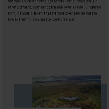
nærheden for at hente det første terne-fugleæg. En
farefuld færd, som langt fra alle overlevede. Vinderen
fik til gengæld æren af at herske over øen de næste
fire år frem til den næste konkurrence.