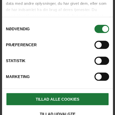
data med andre oplysninger, du har givet dem, eller som
de har indsamlet fra din brug af deres tjenester. Du
samtykker til vores cookies, hvis du fortsætter med at
anvende vores hjemmeside.
Samtykkevalg
NØDVENDIG
PRÆFERENCER
STATISTIK
PÅSKEØEN
MARKETING
Altiplanico Rapa Nui
TILLAD ALLE COOKIES
Dette dejlige hotel ligger lidt uden for Hanga
TILLAD UDVALGTE
Roa og er bygget i traditionel stil som