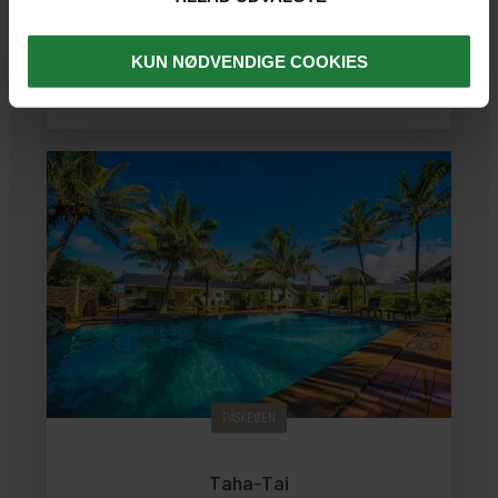
bådhuse, der ligger i en frodig have.
KUN NØDVENDIGE COOKIES
SE HOTEL
PÅSKEØEN
Taha-Tai