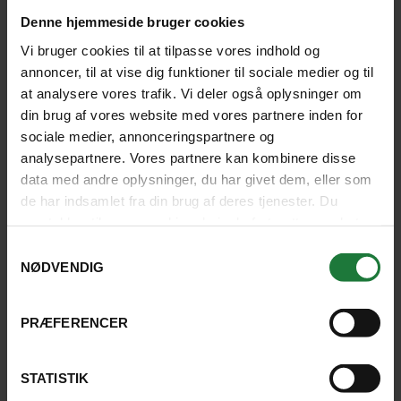
Inkluderet: Engelsktalende guide
Privat
Denne hjemmeside bruger cookies
udflugt
Afhentning på hotel
Vi bruger cookies til at tilpasse vores indhold og
annoncer, til at vise dig funktioner til sociale medier og til
800 kr.
pr. person
at analysere vores trafik. Vi deler også oplysninger om
SE UDFLUGT
din brug af vores website med vores partnere inden for
645 kr. pr. barn u/ 12 år
sociale medier, annonceringspartnere og
analysepartnere. Vores partnere kan kombinere disse
data med andre oplysninger, du har givet dem, eller som
de har indsamlet fra din brug af deres tjenester. Du
samtykker til vores cookies, hvis du fortsætter med at
anvende vores hjemmeside.
Samtykkevalg
NØDVENDIG
PRÆFERENCER
STATISTIK
SANTA MARTA