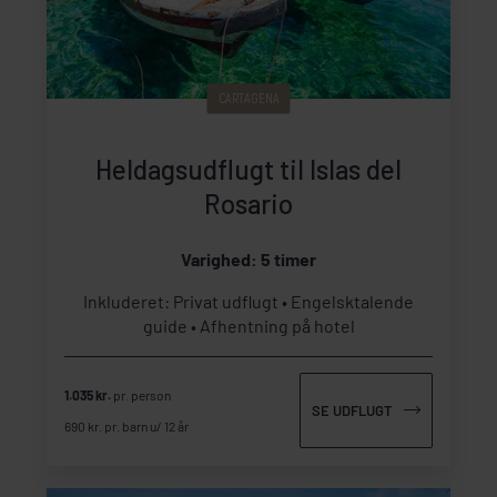
CARTAGENA
Heldagsudflugt til Islas del
Rosario
Varighed: 5 timer
Inkluderet: Privat udflugt
Engelsktalende
guide
Afhentning på hotel
1.035 kr.
pr. person
SE UDFLUGT
690 kr. pr. barn u/ 12 år