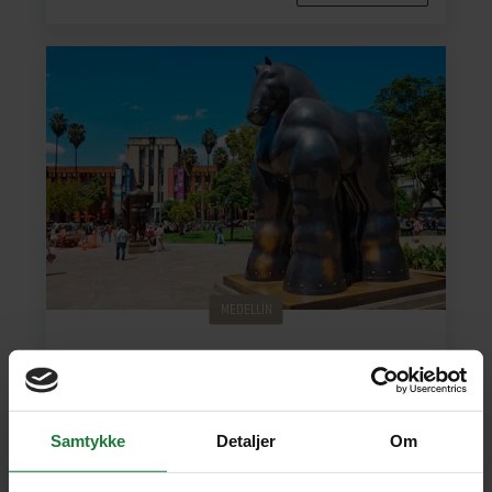
MEDELLÍN
Guidet tur gennem Medellín:
En by i udvikling
Samtykke
Detaljer
Om
Varighed: 4 timer