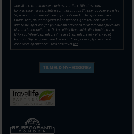
Jeg vil gerne modtage nyhedsbreve, artikler, tilbud, events,
konkurrencer, gratis billetter samt inspiration til rejser og oplevelser fra
Stjernegaard via e-mail, sms og sociale media. Jeg giver desuden
tilladelse til, at Stjernegaard må henvende sig om udvidelse af mit
samtykke, og at analyse pixels, som anvendes for at forbedre oplevelsen
af vores kommunikation. Du kan altid tilbagekalde din tilmelding ved at
klikke på ”Afmeld nyhedsbrev” nederst i nyhedsbrevet – eller ved at
kontakte Stjernegaards kundeservice. Mine personoplysninger må
opbevares og anvendes, som beskrevet
her
.