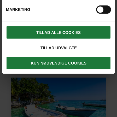
Heldagstur til Minca
MARKETING
Varighed: 8 timer
TILLAD ALLE COOKIES
Inkluderet: Privat udflugt
Engelsktalende
guide
Vand og cafe
TILLAD UDVALGTE
1.935 kr.
pr. person
SE UDFLUGT
KUN NØDVENDIGE COOKIES
1.830 kr. pr. barn u/ 12 år