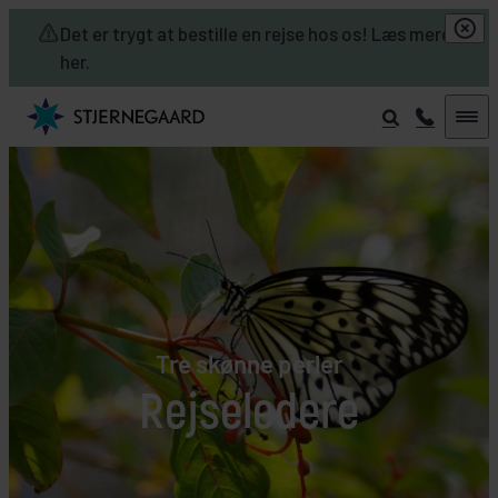
Skip to main content
Det er trygt at bestille en rejse hos os! Læs mere
her.
Tre skønne perler
Rejseledere