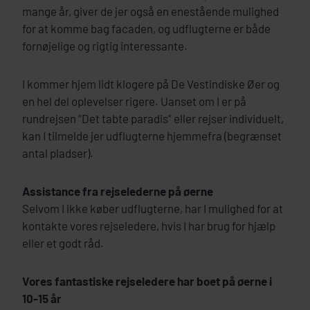
mange år, giver de jer også en enestående mulighed
for at komme bag facaden, og udflugterne er både
fornøjelige og rigtig interessante.
I kommer hjem lidt klogere på De Vestindiske Øer og
en hel del oplevelser rigere. Uanset om I er på
rundrejsen ”Det tabte paradis” eller rejser individuelt,
kan I tilmelde jer udflugterne hjemmefra (begrænset
antal pladser).
Assistance fra rejselederne på øerne
Selvom I ikke køber udflugterne, har I mulighed for at
kontakte vores rejseledere, hvis I har brug for hjælp
eller et godt råd.
Vores fantastiske rejseledere har boet på øerne i
10-15 år