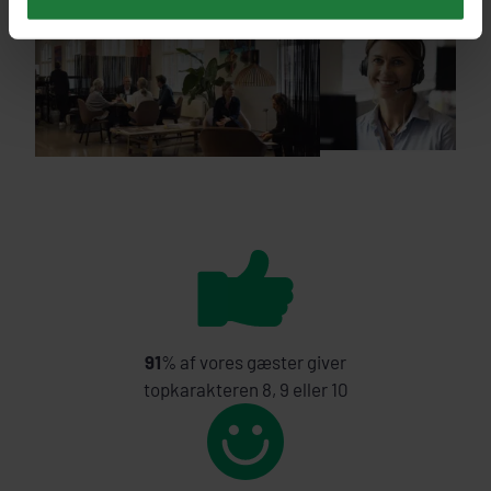
91
% af vores gæster giver
topkarakteren 8, 9 eller 10