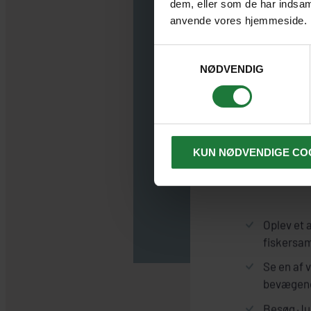
dem, eller som de har indsaml
anvende vores hjemmeside.
Samtykkevalg
NØDVENDIG
Derfor ska
KUN NØDVENDIGE CO
Uumm
Oplev et 
fiskersa
Se en af 
bevægend
Besøg Ju