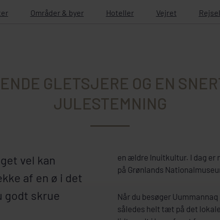
ter
Områder & byer
Hoteller
Vejret
Rejse
ENDE GLETSJERE OG EN SNER
JULESTEMNING
en ældre Inuitkultur. I dag e
et vel kan
på Grønlands Nationalmuseu
kke af en ø i det
u godt skrue
Når du besøger Uummannaq i
således helt tæt på det lokale