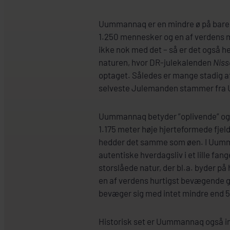
Uummannaq er en mindre ø på bare 
1.250 mennesker og en af verdens m
ikke nok med det – så er det også he
naturen, hvor DR-julekalenden
Niss
optaget. Således er mange stadig af
selveste Julemanden stammer fr
Uummannaq betyder ”oplivende” og h
1.175 meter høje hjerteformede fjeld
hedder det samme som øen. I Uumm
autentiske hverdagsliv i et lille fa
storslåede natur, der bl.a. byder på
en af verdens hurtigst bevægende g
bevæger sig med intet mindre end 5
Historisk set er Uummannaq også int