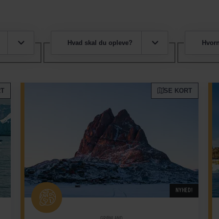
Hvad skal du opleve?
Hvorn
RT
SE KORT
NYHED!
GRØNLAND