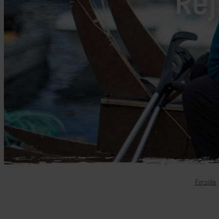
Rej
Mellemøsten
dansk r
Bali
Nordamerika
Balkan
Oceanien
Bhutan
Sydamerika
Bolivia
Borneo
Brasilien
Forside