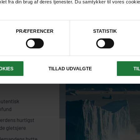
et fra din brug af deres tjenester. Du samtykker til vores cookie
PRÆFERENCER
STATISTIK
l I rejse til
OKIES
TILLAD UDVALGTE
TI
annaq
autentisk
mfund
verdens hurtigst
e gletsjere
lemandens hytte