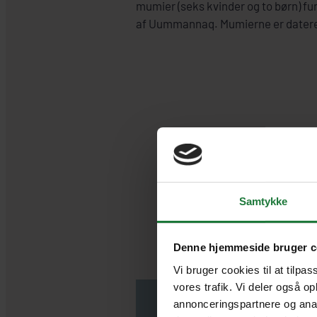
mumier (seks kvinder og to børn) fu
af Uummannaq. Mumierne er dateret
Samtykke
Denne hjemmeside bruger c
Vi bruger cookies til at tilpas
vores trafik. Vi deler også o
annonceringspartnere og anal