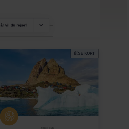
år vil du rejse?
SE KORT
GRØNLAND