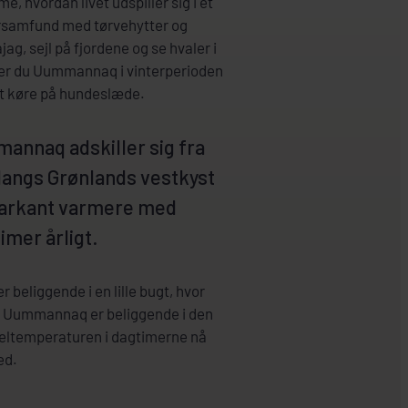
me, hvordan livet udspiller sig i et
ersamfund med tørvehytter og
ag, sejl på fjordene og se hvaler i
er du Uummannaq i vinterperioden
at køre på hundeslæde.
annaq adskiller sig fra
langs Grønlands vestkyst
markant varmere med
imer årligt.
beliggende i en lille bugt, hvor
m Uummannaq er beliggende i den
eltemperaturen i dagtimerne nå
ed.