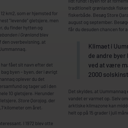
lidt rundt i byen for at fornem
traditionelt grønlandsk fisk
12 km2, som er hjemsted for
fiskerbåde. Besøg Store Qaraj
est ”levende” gletsjere, men
august og september. Besøg
r, du finder hytten og
får du desuden chancen for 
ebanden i Grønland
blev
 den overbevisning, at
Klimaet i Uumm
a Uummannaq.
de andre byer 
ved at være 
ar fået sit navn efter det
 bag byen – byen, der i øvrigt
2000 solskinst
annaq oplever du det
ngersamfund og tager ud i den
Det skyldes, at Uummannaq er 
 hele 10 gletsjere. Herunder
vandet er varmet op. Selv o
letsjere,
Store Qarajag
, der
arktiske klimazone kan midd
,7 kilometer om året.
helt op på 15 grader i juli mån
eressant. I 1972 blev otte