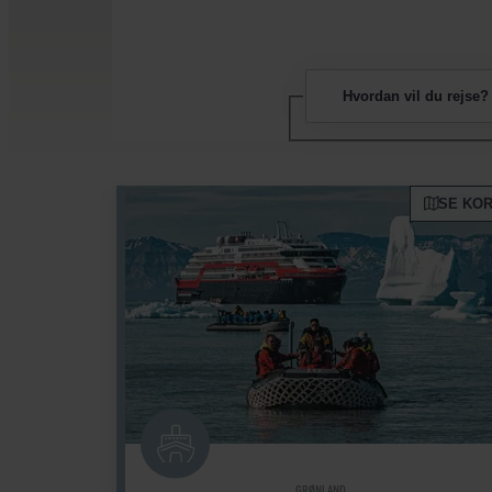
Hvordan vil du rejse?
SE KO
GRØNLAND