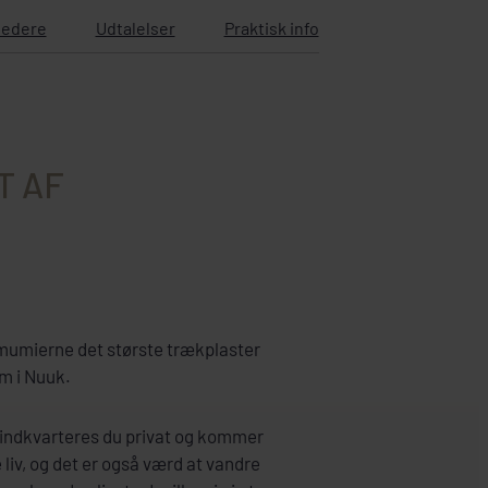
ledere
Udtalelser
Praktisk info
T AF
r mumierne det største trækplaster
m i Nuuk.
ndkvarteres du privat og kommer
 liv, og det er også værd at vandre