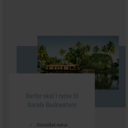
Derfor skal I rejse til
Kerala Backwaters
Storslået natur