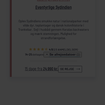
RUNDREJSE MED DANSK REJSELEDER
Eventyrlige Sydindien
Oplev Sydindiens smukke natur i nationalparker med
vilde dyr, teplantager og dansk kolonihistorie i
Trankebar. Sejl i husbåd gennem Keralas backwaters
og mærk stemningen. Mulighed for
strandforlængelse.
4.5
(23 ANMELDELSER)
Se afrejsedatoer
14-25
deltagere
(1)
15 dage fra
24.990 kr.
SE REJSE