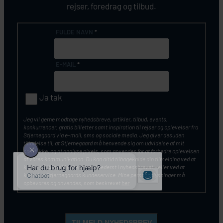
rejser, foredrag og tilbud.
FULDE NAVN
*
E-MAIL
*
Ja tak
Jeg vil gerne modtage nyhedsbreve, artikler, tilbud, events,
konkurrencer, gratis billetter samt inspiration til rejser og oplevelser fra
Stjernegaard via e-mail, sms og sociale media. Jeg giver desuden
tilladelse til, at Stjernegaard må henvende sig om udvidelse af mit
samtykke, og at analyse pixels, som anvendes for at forbedre oplevelsen
af vores kommunikation. Du kan altid tilbagekalde din tilmelding ved at
klikke på ”Afmeld nyhedsbrev” nederst i nyhedsbrevet – eller ved at
kontakte Stjernegaards kundeservice. Mine personoplysninger må
opbevares og anvendes, som beskrevet
her
.