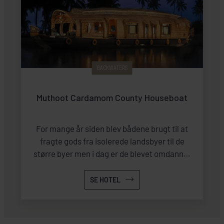
BACKWATERS
Muthoot Cardamom County Houseboat
For mange år siden blev bådene brugt til at
fragte gods fra isolerede landsbyer til de
større byer men i dag er de blevet omdannet
til husbåde med separate kahytter med
aircondition og eget toilet og bad og et
SE HOTEL
køkken bagest, hvor personalet tilbereder
maden. Derudover er der et fælles område,
hvor man spiser og nyder udsigten.