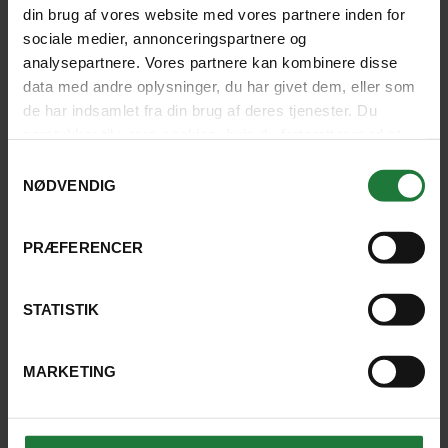
din brug af vores website med vores partnere inden for
sociale medier, annonceringspartnere og
Houseboat (Rice boat)
analysepartnere. Vores partnere kan kombinere disse
data med andre oplysninger, du har givet dem, eller som
For mange år siden blev bådene brugt til at
de har indsamlet fra din brug af deres tjenester. Du
fragte gods fra isolerede landsbyer til de
samtykker til vores cookies, hvis du fortsætter med at
større byer.
anvende vores hjemmeside.
Samtykkevalg
NØDVENDIG
SE HOTEL
PRÆFERENCER
STATISTIK
MARKETING