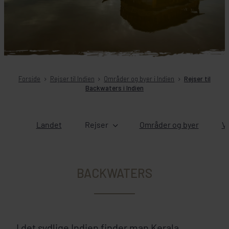
Forside
Rejser til Indien
Områder og byer i Indien
Rejser til
Backwaters i Indien
Landet
Rejser
Områder og byer
Ve
BACKWATERS
I det sydlige Indien finder man Kerala