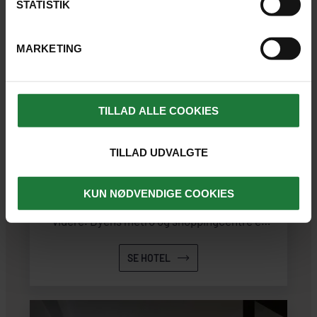
STATISTIK
MARKETING
DELHI
TILLAD ALLE COOKIES
Lemon Tree Premier, Delhi Airport
TILLAD UDVALGTE
En god og moderne base i Delhi med nem
KUN NØDVENDIGE COOKIES
adgang til lufthavnen, når du skal flyve
videre. Byens metro og shoppingcentre er
også tæt på.
SE HOTEL