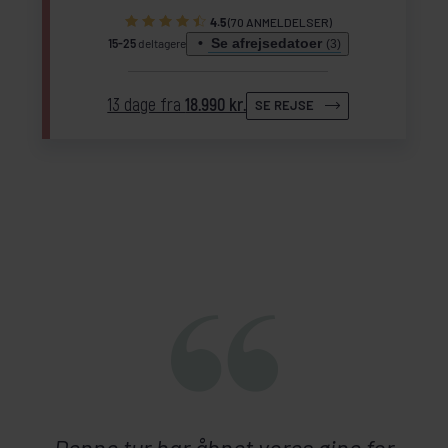
4.5
(70 ANMELDELSER)
Se afrejsedatoer
15-25
deltagere
(3)
13 dage fra
18.990 kr.
SE REJSE
Denne tur har åbnet vores øjne for