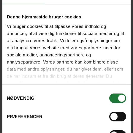
DELHI
Denne hjemmeside bruger cookies
Jaypee Vasant Continental
Vi bruger cookies til at tilpasse vores indhold og
+
annoncer, til at vise dig funktioner til sociale medier og til
at analysere vores trafik. Vi deler også oplysninger om
din brug af vores website med vores partnere inden for
Oplev det bedste af Delhis kultur og komfort i
sociale medier, annonceringspartnere og
dette elegante hotel, som ligger i byens
analysepartnere. Vores partnere kan kombinere disse
diplomatiske kvarter.
data med andre oplysninger, du har givet dem, eller som
de har indsamlet fra din brug af deres tjenester. Du
SE HOTEL
samtykker til vores cookies, hvis du fortsætter med at
anvende vores hjemmeside.
Samtykkevalg
NØDVENDIG
PRÆFERENCER