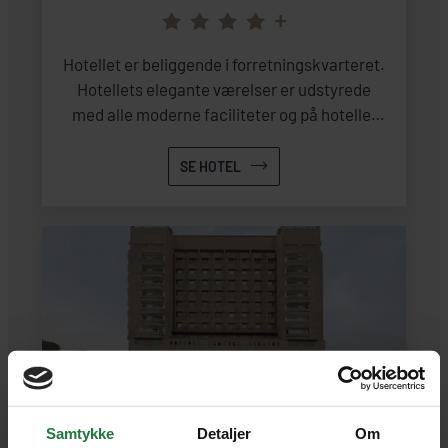
+
Hotellet er beliggende i forretningskvarteret.
Hotellets elegante værelser er udstyrede
med alle moderne faciliteter og på hotellet
kan I nyde en spa-behandling eller tage en
tur i den inden-eller udendørs swimmingpool.
SE HOTEL
På hotellets findes desuden flere
restauranter og barer.
Samtykke
Detaljer
Om