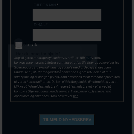
FULDE NAVN
*
E-MAIL
*
Ja tak
Jeg vil gerne modtage nyhedsbreve, artikler, tilbud, events,
konkurrencer, gratis billetter samt inspiration til rejser og oplevelser fra
Stjernegaard via e-mail, sms og sociale media. Jeg giver desuden
tilladelse til, at Stjernegaard må henvende sig om udvidelse af mit
samtykke, og at analyse pixels, som anvendes for at forbedre oplevelsen
af vores kommunikation. Du kan altid tilbagekalde din tilmelding ved at
klikke på ”Afmeld nyhedsbrev” nederst i nyhedsbrevet – eller ved at
kontakte Stjernegaards kundeservice. Mine personoplysninger må
opbevares og anvendes, som beskrevet
her
.