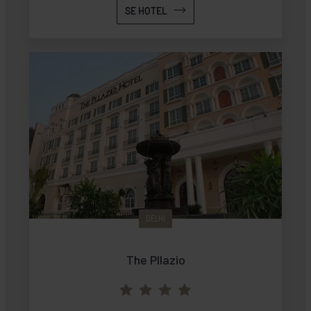
SE HOTEL
DELHI
The Pllazio