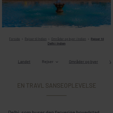
Forside
Rejser til Indien
Områder og byer i Indien
Rejser til
Delhi i Indien
Landet
Rejser
Områder og byer
Ve
EN TRAVL SANSEOPLEVELSE
Delhi, som huser den farverige hovedstad