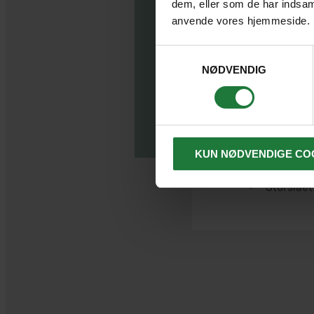
dem, eller som de har indsaml
anvende vores hjemmeside.
Derfor ska
Samtykkevalg
NØDVENDIG
Nag
Livlige m
KUN NØDVENDIGE CO
Fantastis
Storslået