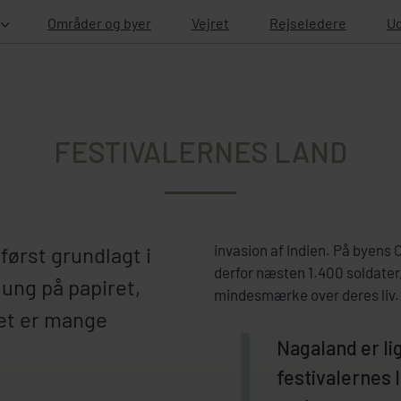
Områder og byer
Vejret
Rejseledere
Ud
FESTIVALERNES LAND
invasion af Indien. På byen
først grundlagt i
derfor næsten 1.400 soldater, 
 ung på papiret,
mindesmærke over deres liv.
et er mange
Nagaland er l
festivalernes 