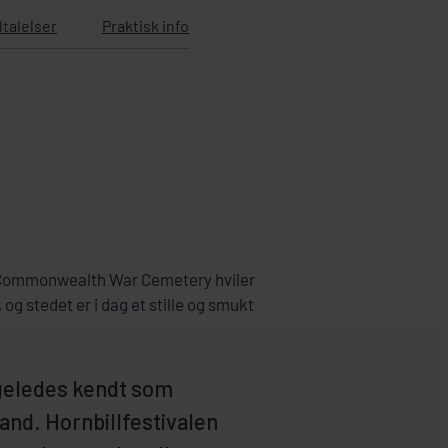
talelser
Praktisk info
s Commonwealth War Cemetery hviler
og stedet er i dag et stille og smukt
igeledes kendt som
land. Hornbillfestivalen