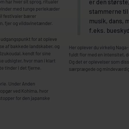
er den største
 har hver sit sprog, ritualer
kvinder med tunge perlekæder
stammerne til 
l festivaler bærer
musik, dans, 
 fjer og vildsvinetænder.
f.eks. bueskyd
 udgangspunkt for at opleve
isse af bakkede landskaber, og
Her oplever du virkelig Naga-
Dzukoudal, kendt for sine
fuldt flor med en intensitet, d
 udsigter, hvor man i klart
Og det er oplevelser som diss
 tinder i det fjerne.
særprægede og mindeværdige 
orie. Under Anden
 opgør ved Kohima, hvor
 stopper for den japanske