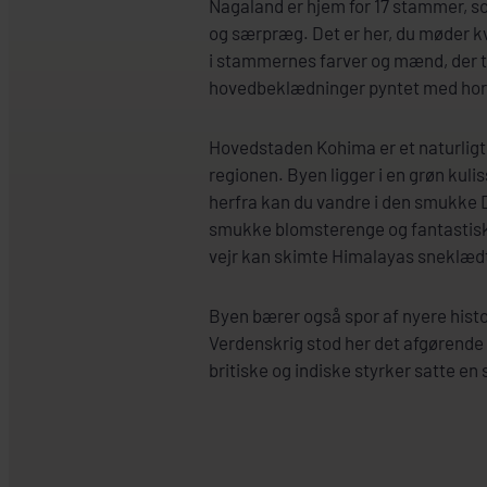
Nagaland er hjem for 17 stammer, som
og særpræg. Det er her, du møder 
i stammernes farver og mænd, der ti
hovedbeklædninger pyntet med horn,
Hovedstaden Kohima er et naturligt
regionen. Byen ligger i en grøn kul
herfra kan du vandre i den smukke 
smukke blomsterenge og fantastiske
vejr kan skimte Himalayas sneklædte
Byen bærer også spor af nyere hist
Verdenskrig stod her det afgørende
britiske og indiske styrker satte en