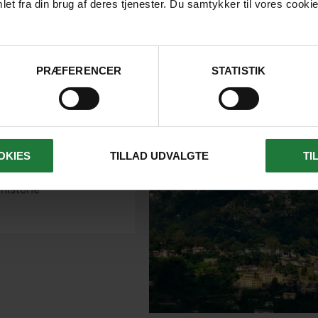
et fra din brug af deres tjenester. Du samtykker til vores cookie
l I rejse til
PRÆFERENCER
STATISTIK
aland
arkeder
OKIES
TILLAD UDVALGTE
TI
ke udsigter
 historie