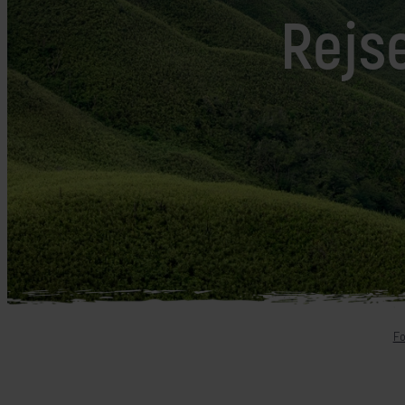
Mellemøsten
dansk r
Rejse
Bali
Nordamerika
Balkan
Oceanien
Bhutan
Sydamerika
Bolivia
Borneo
Brasilien
Fo