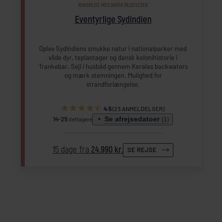
RUNDREJSE MED DANSK REJSELEDER
Eventyrlige Sydindien
Oplev Sydindiens smukke natur i nationalparker med
vilde dyr, teplantager og dansk kolonihistorie i
Trankebar. Sejl i husbåd gennem Keralas backwaters
og mærk stemningen. Mulighed for
strandforlængelse.
4.5
(23 ANMELDELSER)
Se afrejsedatoer
14-25
deltagere
(1)
15 dage fra
24.990 kr.
SE REJSE