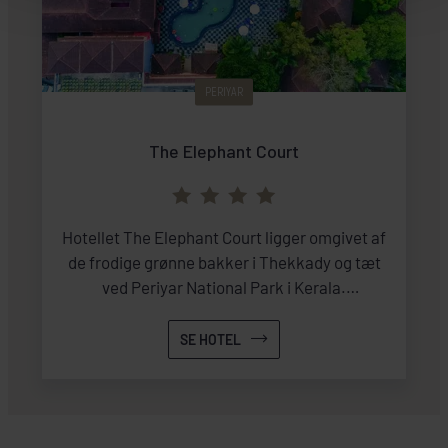
PERIYAR
The Elephant Court
Hotellet The Elephant Court ligger omgivet af
de frodige grønne bakker i Thekkady og tæt
ved Periyar National Park i Kerala.
Værelserne har aircondition,
sikkerhedsbokse, fladskærmstv og Wi-Fi. De
SE HOTEL
fleste værelser har også en privat balkon
eller terrasse, hvor man kan nyde den friske
bjergluft og den betagende udsigt omkring
hotellet.