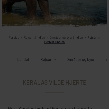
Forside
Rejser til Indien
Områder og byer i Indien
Rejser til
Periyar i Indien
Landet
Rejser
Områder og byer
Ve
KERALAS VILDE HJERTE
Her i Keralas højland ligger den berømte