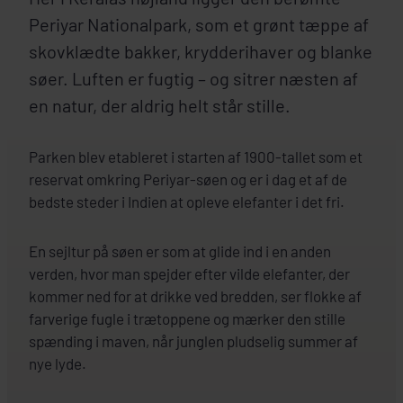
Periyar Nationalpark, som et grønt tæppe af
skovklædte bakker, krydderihaver og blanke
søer. Luften er fugtig – og sitrer næsten af
en natur, der aldrig helt står stille.
Parken blev etableret i starten af 1900-tallet som et
reservat omkring Periyar-søen og er i dag et af de
bedste steder i Indien at opleve elefanter i det fri.
En sejltur på søen er som at glide ind i en anden
verden, hvor man spejder efter vilde elefanter, der
kommer ned for at drikke ved bredden, ser flokke af
farverige fugle i trætoppene og mærker den stille
spænding i maven, når junglen pludselig summer af
nye lyde.