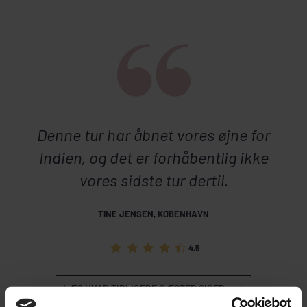
Denne tur har åbnet vores øjne for
Indien, og det er forhåbentlig ikke
vores sidste tur dertil.
TINE JENSEN, KØBENHAVN
4.5
LÆS HVAD TIDLIGERE GÆSTER SIGER