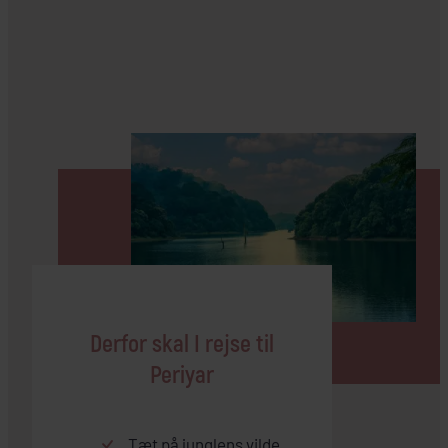
Derfor skal I rejse til
Periyar
Tæt på junglens vilde