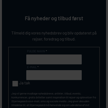
Få nyheder og tilbud først
Tilmeld dig vores nyhedsbrev og bliv opdateret på
rejser, foredrag og tilbud.
FULDE NAVN
*
E-MAIL
*
Ja tak
Jeg vil gerne modtage nyhedsbreve, artikler, tilbud, events,
konkurrencer, gratis billetter samt inspiration til rejser og oplevelser fra
Stjernegaard via e-mail, sms og sociale media. Jeg giver desuden
tilladelse til, at Stjernegaard må henvende sig om udvidelse af mit