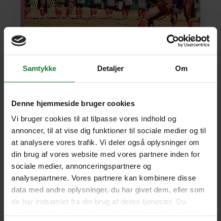
Samtykke
Detaljer
Om
INDIEN
RUNDREJSE MED DANSK REJSELEDER
Hornbillfestival i Nordøstindien
Denne hjemmeside bruger cookies
Vi bruger cookies til at tilpasse vores indhold og
Oplev nationalparker, landsbyliv og unik
stammekultur i Nagaland, Assam og Arunachal
annoncer, til at vise dig funktioner til sociale medier og til
Pradesh. Vores vidende rejseleder tager jer med til
at analysere vores trafik. Vi deler også oplysninger om
den årlige Hornbillfestival, som byder på farverige
din brug af vores website med vores partnere inden for
fjerdragter og skønne stammeritualer.
sociale medier, annonceringspartnere og
analysepartnere. Vores partnere kan kombinere disse
15-25
deltagere
Afventer nye afgange
data med andre oplysninger, du har givet dem, eller som
de har indsamlet fra din brug af deres tjenester. Du
SE REJSE
samtykker til vores cookies, hvis du fortsætter med at