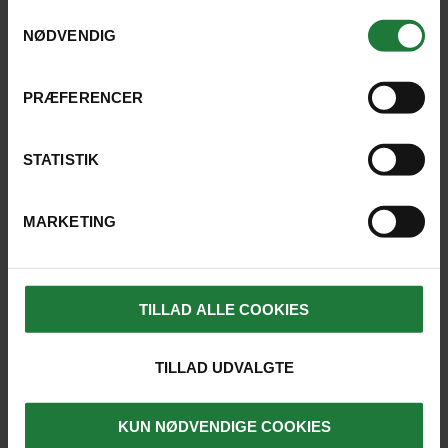
anvende vores hjemmeside.
Samtykkevalg
NØDVENDIG
PRÆFERENCER
RING ELLER SKRIV TIL OS
STATISTIK
MARKETING
Tag en snak med vores eksperter om jeres
drømmerejse.
Telefonerne er åbne mandag til fredag 10.00-16.00.
TILLAD ALLE COOKIES
4526 0000
TILLAD UDVALGTE
SKRIV TIL OS
KUN NØDVENDIGE COOKIES