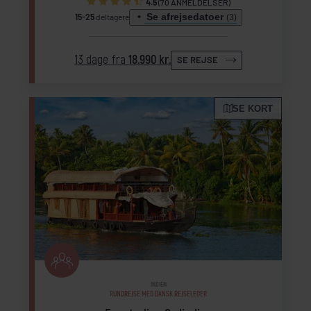
4.5
(70 ANMELDELSER)
Se afrejsedatoer
15-25
deltagere
(3)
13 dage fra
18.990 kr.
SE REJSE
SE KORT
INDIEN
RUNDREJSE MED DANSK REJSELEDER