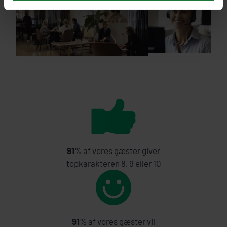
91
% af vores gæster giver
topkarakteren 8, 9 eller 10
91
% af vores gæster vil