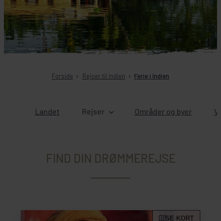
Forside
Rejser til Indien
Ferie i Indien
Landet
Rejser
Områder og byer
Ve
FIND DIN DRØMMEREJSE
SE KORT