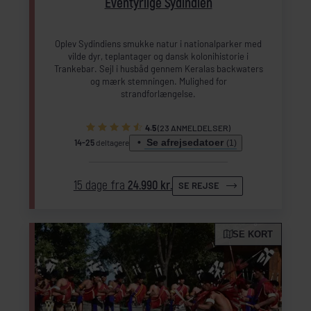
Eventyrlige Sydindien
Oplev Sydindiens smukke natur i nationalparker med
vilde dyr, teplantager og dansk kolonihistorie i
Trankebar. Sejl i husbåd gennem Keralas backwaters
og mærk stemningen. Mulighed for
strandforlængelse.
4.5
(23 ANMELDELSER)
Se afrejsedatoer
14-25
deltagere
(1)
15 dage fra
24.990 kr.
SE REJSE
SE KORT