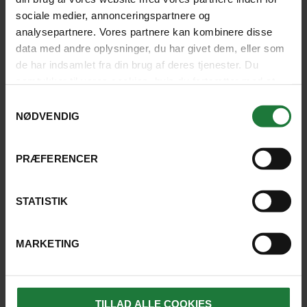
sociale medier, annonceringspartnere og
analysepartnere. Vores partnere kan kombinere disse
data med andre oplysninger, du har givet dem, eller som
de har indsamlet fra din brug af deres tjenester. Du
91
% af vores gæster giver
samtykker til vores cookies, hvis du fortsætter med at
topkarakteren 8, 9 eller 10
anvende vores hjemmeside.
Samtykkevalg
NØDVENDIG
PRÆFERENCER
91
% af vores gæster vil
klart anbefale Stjernegaard
STATISTIK
MARKETING
"
Fremragende
" 4,9 af 5
(2.700+ anmeldelser)
TILLAD ALLE COOKIES