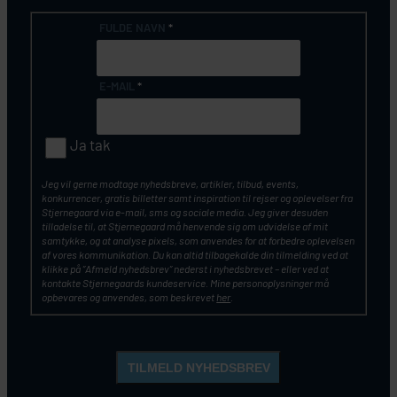
FULDE NAVN
*
E-MAIL
*
Ja tak
Jeg vil gerne modtage nyhedsbreve, artikler, tilbud, events,
konkurrencer, gratis billetter samt inspiration til rejser og oplevelser fra
Stjernegaard via e-mail, sms og sociale media. Jeg giver desuden
tilladelse til, at Stjernegaard må henvende sig om udvidelse af mit
samtykke, og at analyse pixels, som anvendes for at forbedre oplevelsen
af vores kommunikation. Du kan altid tilbagekalde din tilmelding ved at
klikke på ”Afmeld nyhedsbrev” nederst i nyhedsbrevet – eller ved at
kontakte Stjernegaards kundeservice. Mine personoplysninger må
opbevares og anvendes, som beskrevet
her
.