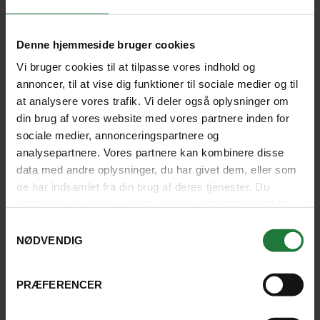
PALMA DE MALLORCA
Denne hjemmeside bruger cookies
Vi bruger cookies til at tilpasse vores indhold og
annoncer, til at vise dig funktioner til sociale medier og til
Jan
Feb
Mar
Apr
at analysere vores trafik. Vi deler også oplysninger om
din brug af vores website med vores partnere inden for
Dagtemperatur
sociale medier, annonceringspartnere og
analysepartnere. Vores partnere kan kombinere disse
Nedbør i mm.
data med andre oplysninger, du har givet dem, eller som
de har indsamlet fra din brug af deres tjenester. Du
12° C
12° C
14° C
16° C
1
Dagtemperatur
samtykker til vores cookies, hvis du fortsætter med at
anvende vores hjemmeside.
Samtykkevalg
50 mm
40 mm
40 mm
50 mm
3
Nedbør i mm.
NØDVENDIG
PRÆFERENCER
BARCELONA