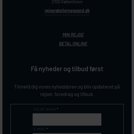
2100 København
rejser@stjernegaard.dk
MIN REJSE
BETAL ONLINE
Få nyheder og tilbud først
Tilmeld dig vores nyhedsbrev og bliv opdateret på
rejser, foredrag og tilbud.
FULDE NAVN
*
E-MAIL
*