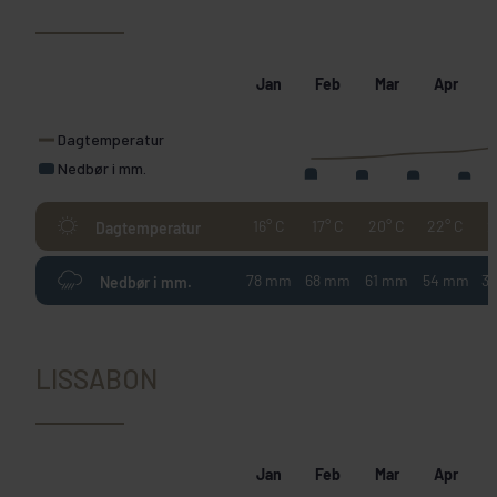
Jan
Feb
Mar
Apr
Dagtemperatur
Nedbør i mm.
16° C
17° C
20° C
22° C
2
Dagtemperatur
78 mm
68 mm
61 mm
54 mm
3
Nedbør i mm.
LISSABON
Jan
Feb
Mar
Apr