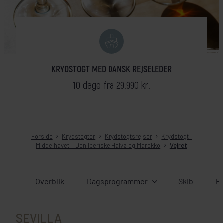
KRYDSTOGT MED DANSK REJSELEDER
10 dage fra 29.990 kr.
Forside
Krydstogter
Krydstogtsrejser
Krydstogt i
Middelhavet – Den Iberiske Halvø og Marokko
Vejret
Overblik
Dagsprogrammer
Skib
Pr
SEVILLA