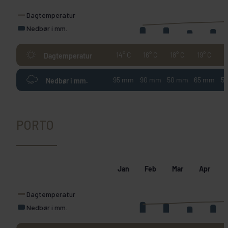
Dagtemperatur
Nedbør i mm.
14° C
16° C
18° C
19° C
2
Dagtemperatur
95 mm
90 mm
50 mm
65 mm
5
Nedbør i mm.
PORTO
Jan
Feb
Mar
Apr
Dagtemperatur
Nedbør i mm.