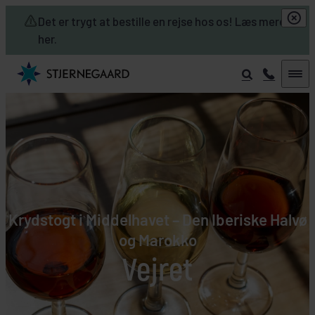
Skip to main content
Det er trygt at bestille en rejse hos os! Læs mere
her.
Krydstogt i Middelhavet – Den Iberiske Halvø
og Marokko
Vejret