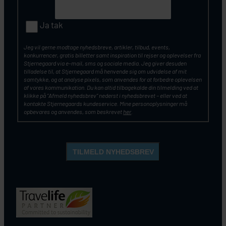
Ja tak
Jeg vil gerne modtage nyhedsbreve, artikler, tilbud, events,
konkurrencer, gratis billetter samt inspiration til rejser og oplevelser fra
Stjernegaard via e-mail, sms og sociale media. Jeg giver desuden
tilladelse til, at Stjernegaard må henvende sig om udvidelse af mit
samtykke, og at analyse pixels, som anvendes for at forbedre oplevelsen
af vores kommunikation. Du kan altid tilbagekalde din tilmelding ved at
klikke på ”Afmeld nyhedsbrev” nederst i nyhedsbrevet – eller ved at
kontakte Stjernegaards kundeservice. Mine personoplysninger må
opbevares og anvendes, som beskrevet
her
.