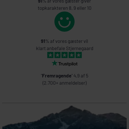
91
% af vores gæster giver
topkarakteren 8, 9 eller 10
91
% af vores gæster vil
klart anbefale Stjernegaard
"
Fremragende
" 4,9 af 5
(2.700+ anmeldelser)