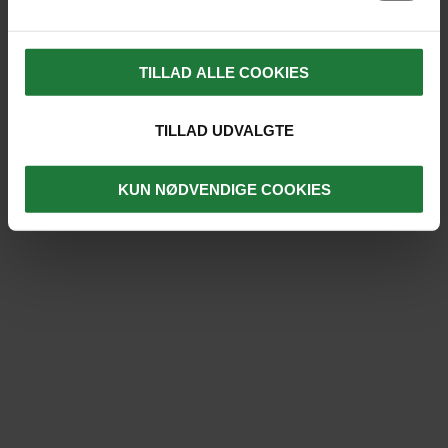
Prøv at ændre dine søgekriterier.
TILLAD ALLE COOKIES
TILLAD UDVALGTE
DET SIGER VORES GÆSTER ...
KUN NØDVENDIGE COOKIES