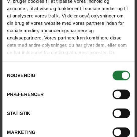
Vi bruger cookies til at tilpasse vores indhold og
Krydr rejsen med udflugter, og få autentiske
annoncer, til at vise dig funktioner til sociale medier og til
oplevelser, du aldrig glemmer. Vi håndplukker
at analysere vores trafik. Vi deler også oplysninger om
udflugterne i tæt samarbejde med vores udvalgte
din brug af vores website med vores partnere inden for
samarbejdspartnere, der har indgående kendskab til
sociale medier, annonceringspartnere og
destinationen.
analysepartnere. Vores partnere kan kombinere disse
data med andre oplysninger, du har givet dem, eller som
de har indsamlet fra din brug af deres tjenester. Du
SE ALLE UDFLUGTER
samtykker til vores cookies, hvis du fortsætter med at
anvende vores hjemmeside.
Samtykkevalg
NØDVENDIG
HOTELLER I PHONSAVAN
PRÆFERENCER
STATISTIK
MARKETING
Der er desværre ingen resultater