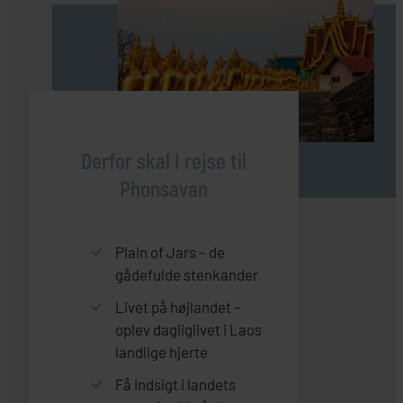
Derfor skal I rejse til
Phonsavan
Plain of Jars – de
gådefulde stenkander
Livet på højlandet –
oplev dagliglivet i Laos
landlige hjerte
Få indsigt i landets