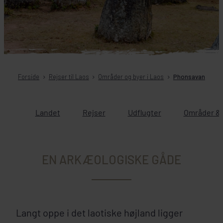
Forside
Rejser til Laos
Områder og byer i Laos
Phonsavan
Landet
Rejser
Udflugter
Områder & 
EN ARKÆOLOGISKE GÅDE
Langt oppe i det laotiske højland ligger