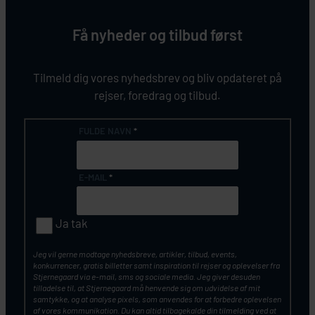
Få nyheder og tilbud først
Tilmeld dig vores nyhedsbrev og bliv opdateret på
rejser, foredrag og tilbud.
FULDE NAVN
*
E-MAIL
*
Ja tak
Jeg vil gerne modtage nyhedsbreve, artikler, tilbud, events,
konkurrencer, gratis billetter samt inspiration til rejser og oplevelser fra
Stjernegaard via e-mail, sms og sociale media. Jeg giver desuden
tilladelse til, at Stjernegaard må henvende sig om udvidelse af mit
samtykke, og at analyse pixels, som anvendes for at forbedre oplevelsen
af vores kommunikation. Du kan altid tilbagekalde din tilmelding ved at