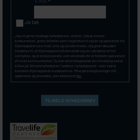
E-MAIL
*
Ja tak
Jeg vil gerne modtage nyhedsbreve, artikler, tilbud, events,
konkurrencer, gratis billetter samt inspiration til rejser og oplevelser fra
Stjernegaard via e-mail, sms og sociale media. Jeg giver desuden
tilladelse til, at Stjernegaard må henvende sig om udvidelse af mit
samtykke, og at analyse pixels, som anvendes for at forbedre oplevelsen
af vores kommunikation. Du kan altid tilbagekalde din tilmelding ved at
klikke på ”Afmeld nyhedsbrev” nederst i nyhedsbrevet – eller ved at
kontakte Stjernegaards kundeservice. Mine personoplysninger må
opbevares og anvendes, som beskrevet
her
.