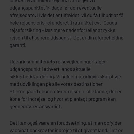
land, vil vi annullere rejsen. Dette gør vi i
udgangspunktet 14 dage før den eventuelle
afrejsedato. Hvis det er tilfældet, vil du få tilbudt at få
hele rejsens pris refunderet (fratrukket evt. Gouda
rejseforsikring - læs mere nedenfor) eller at rykke
rejsen til et senere tidspunkt. Det er din uforbeholdne
garanti.
Udenrigsministeriets rejsevejledninger tager
udgangspunkt i ethvert lands aktuelle
sikkerhedsvurdering. Vi holder naturligvis skarpt øje
med udviklingen på alle vores destinationer.
Stjernegaard gennemfører rejser til alle lande, der er
åbne for indrejse, og hvor et planlagt program kan
gennemføres ansvarligt.
Det kan også være en forudsætning, at man opfylder
vaccinationskrav for indrejse til et givent land. Det er