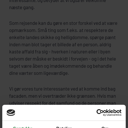
interessante, og betyder at vi også er velkomne
næste gang.
Som rejsende kan du gøre en stor forskel ved at være
opmærksom. Små ting som f.eks. at respektere de
enkelte landes skikke og helligdomme, spørge pænt
inden man blot tager et billede af en person, aldrig
kaste affald fra sig - hverken i naturen eller i byen
selvom der måske er beskidt i forvejen - og i det hele
taget være åben og imødekommende og behandle
dine værter som ligeværdige.
Vi gør vores ture interessante ved at komme ind bag
facaden, men vi overtræder ikke grænsen. Hvis man
udviser respekt for det samfund og de personer man
besøger, kommer man i dialog og bliver mødt med
venlighed og smil. Rejsen bliver meget mere
spændende og berigende.