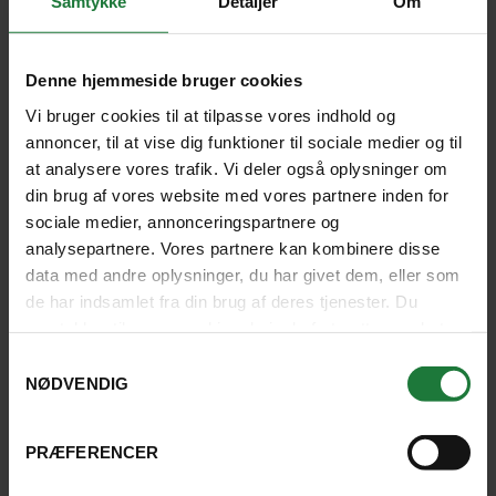
Samtykke
Detaljer
Om
Vaccination og helbred
Denne hjemmeside bruger cookies
På nogle rejsemål er bestemte vaccinationer
Vi bruger cookies til at tilpasse vores indhold og
påkrævet. Stjernegaard anbefaler, at du får råd og
annoncer, til at vise dig funktioner til sociale medier og til
vejledning hos en af landets vaccinationsklinikker
at analysere vores trafik. Vi deler også oplysninger om
eller hos egen læge, inden du tager afsted. Det er en
din brug af vores website med vores partnere inden for
god idé at undersøge forholdene på dine rejsemål. På
sociale medier, annonceringspartnere og
den måde kan du tage alle de nødvendige
analysepartnere. Vores partnere kan kombinere disse
forholdsregler som f.eks. brug af
data med andre oplysninger, du har givet dem, eller som
malariaforebyggelse, myggespray, vaccinationer
de har indsamlet fra din brug af deres tjenester. Du
m.m.
samtykker til vores cookies, hvis du fortsætter med at
anvende vores hjemmeside.
Samtykkevalg
NØDVENDIG
Herunder finder du en række forslag til sider, hvor du
kan få gode råd og vejledning om vaccinationer før
din kommende rejse.
PRÆFERENCER