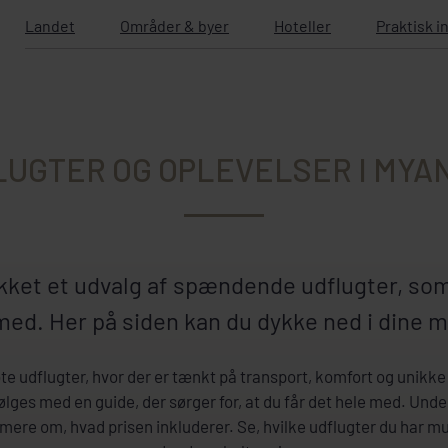
Landet
Områder & byer
Hoteller
Praktisk i
LUGTER OG OPLEVELSER I MYA
kket et udvalg af spændende udflugter, so
med. Her på siden kan du dykke ned i dine 
bte udflugter, hvor der er tænkt på transport, komfort og unikke
følges med en guide, der sørger for, at du får det hele med. Und
ere om, hvad prisen inkluderer. Se, hvilke udflugter du har mul