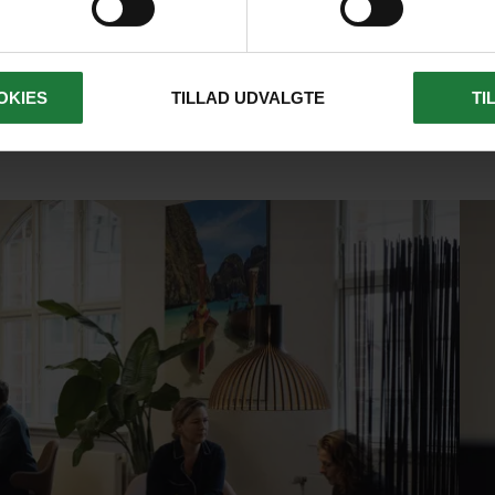
Tag en snak med vores eksperter om jeres drømmerejse.
Telefonerne er åbne mandag til fredag 10.00-16.00.
OKIES
TILLAD UDVALGTE
TI
4526 0000
SKRIV TIL OS