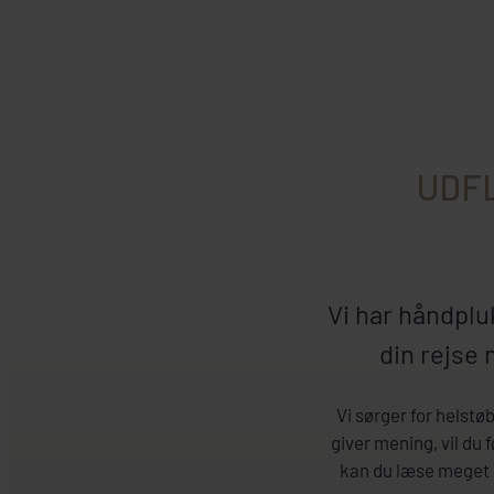
UDF
Vi har håndplu
din rejse 
Vi sørger for helstø
giver mening, vil du 
kan du læse meget m