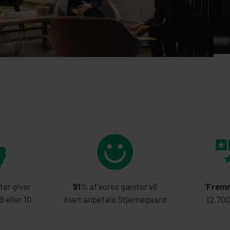
ter giver
91
% af vores gæster vil
"
Fremr
 eller 10
klart anbefale Stjernegaard
(2.70