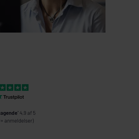
agende
" 4,9 af 5
0+ anmeldelser)