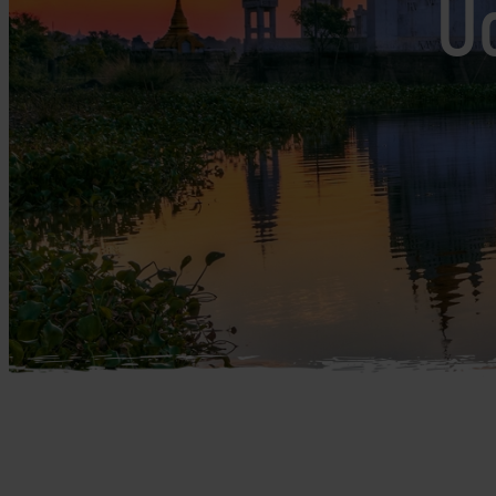
U
Mellemøsten
dansk r
Bali
Nordamerika
Balkan
Oceanien
Bhutan
Sydamerika
Bolivia
Borneo
Brasilien