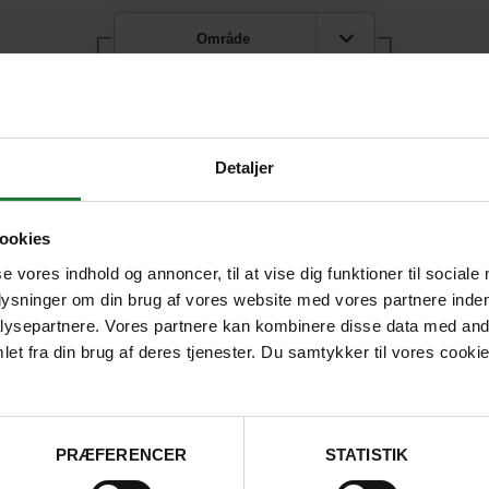
Område
Der er desværre ingen resultater
Detaljer
Prøv at ændre dine søgekriterier.
ookies
se vores indhold og annoncer, til at vise dig funktioner til sociale
plysninger om din brug af vores website med vores partnere inden
ysepartnere. Vores partnere kan kombinere disse data med andr
et fra din brug af deres tjenester. Du samtykker til vores cookie
RING ELLER SKRIV TIL OS
PRÆFERENCER
STATISTIK