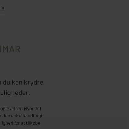
nfo
NMAR
m du kan krydre
muligheder.
 oplevelser. Hvor det
er den enkelte udflugt
ighed for at tilkøbe