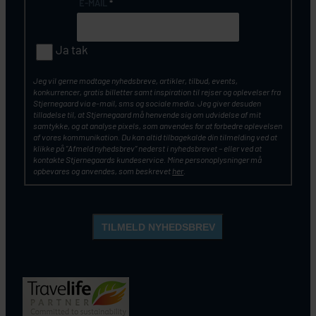
E-MAIL
*
Ja tak
Jeg vil gerne modtage nyhedsbreve, artikler, tilbud, events,
konkurrencer, gratis billetter samt inspiration til rejser og oplevelser fra
Stjernegaard via e-mail, sms og sociale media. Jeg giver desuden
tilladelse til, at Stjernegaard må henvende sig om udvidelse af mit
samtykke, og at analyse pixels, som anvendes for at forbedre oplevelsen
af vores kommunikation. Du kan altid tilbagekalde din tilmelding ved at
klikke på ”Afmeld nyhedsbrev” nederst i nyhedsbrevet – eller ved at
kontakte Stjernegaards kundeservice. Mine personoplysninger må
opbevares og anvendes, som beskrevet
her
.