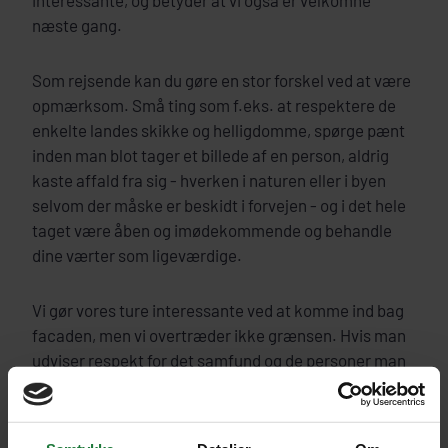
interessante, og betyder at vi også er velkomne
næste gang.
Som rejsende kan du gøre en stor forskel ved at være
opmærksom. Små ting som f.eks. at respektere de
enkelte landes skikke og helligdomme, spørge pænt
inden man blot tager et billede af en person, aldrig
kaste affald fra sig - hverken i naturen eller i byen
selvom der måske er beskidt i forvejen - og i det hele
taget være åben og imødekommende og behandle
dine værter som ligeværdige.
Vi gør vores ture interessante ved at komme ind bag
facaden, men vi overtræder ikke grænsen. Hvis man
udviser respekt for det samfund og de personer man
besøger, kommer man i dialog og bliver mødt med
venlighed og smil. Rejsen bliver meget mere
spændende og berigende.