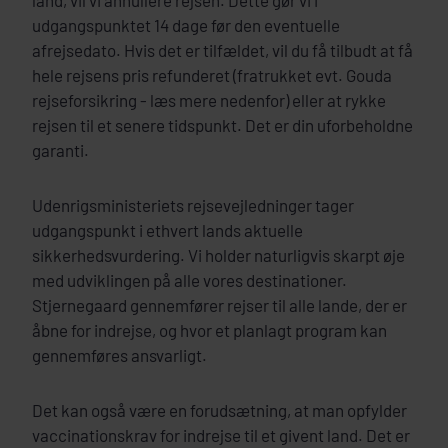
land, vil vi annullere rejsen. Dette gør vi i
udgangspunktet 14 dage før den eventuelle
afrejsedato. Hvis det er tilfældet, vil du få tilbudt at få
hele rejsens pris refunderet (fratrukket evt. Gouda
rejseforsikring - læs mere nedenfor) eller at rykke
rejsen til et senere tidspunkt. Det er din uforbeholdne
garanti.
Udenrigsministeriets rejsevejledninger tager
udgangspunkt i ethvert lands aktuelle
sikkerhedsvurdering. Vi holder naturligvis skarpt øje
med udviklingen på alle vores destinationer.
Stjernegaard gennemfører rejser til alle lande, der er
åbne for indrejse, og hvor et planlagt program kan
gennemføres ansvarligt.
Det kan også være en forudsætning, at man opfylder
vaccinationskrav for indrejse til et givent land. Det er