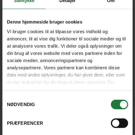
Samtykke
Detaljer
Om
Vaccination og helbred
Denne hjemmeside bruger cookies
På nogle rejsemål er bestemte vaccinationer
Vi bruger cookies til at tilpasse vores indhold og
påkrævet. Stjernegaard anbefaler, at du får råd og
annoncer, til at vise dig funktioner til sociale medier og til
vejledning hos en af landets vaccinationsklinikker
at analysere vores trafik. Vi deler også oplysninger om
eller hos egen læge, inden du tager afsted. Det er en
din brug af vores website med vores partnere inden for
god idé at undersøge forholdene på dine rejsemål. På
sociale medier, annonceringspartnere og
den måde kan du tage alle de nødvendige
analysepartnere. Vores partnere kan kombinere disse
forholdsregler som f.eks. brug af
data med andre oplysninger, du har givet dem, eller som
malariaforebyggelse, myggespray, vaccinationer
de har indsamlet fra din brug af deres tjenester. Du
m.m.
samtykker til vores cookies, hvis du fortsætter med at
anvende vores hjemmeside.
Samtykkevalg
NØDVENDIG
Herunder finder du en række forslag til sider, hvor du
kan få gode råd og vejledning om vaccinationer før
din kommende rejse.
PRÆFERENCER