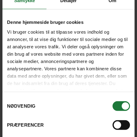
Samtykke
Detaljer
Om
Vaccination og helbred
Denne hjemmeside bruger cookies
På nogle rejsemål er bestemte vaccinationer
Vi bruger cookies til at tilpasse vores indhold og
påkrævet. Stjernegaard anbefaler, at du får råd og
annoncer, til at vise dig funktioner til sociale medier og til
vejledning hos en af landets vaccinationsklinikker
at analysere vores trafik. Vi deler også oplysninger om
eller hos egen læge, inden du tager afsted. Det er en
din brug af vores website med vores partnere inden for
god idé at undersøge forholdene på dine rejsemål. På
sociale medier, annonceringspartnere og
den måde kan du tage alle de nødvendige
analysepartnere. Vores partnere kan kombinere disse
forholdsregler som f.eks. brug af
data med andre oplysninger, du har givet dem, eller som
malariaforebyggelse, myggespray, vaccinationer
de har indsamlet fra din brug af deres tjenester. Du
m.m.
samtykker til vores cookies, hvis du fortsætter med at
anvende vores hjemmeside.
Samtykkevalg
NØDVENDIG
Herunder finder du en række forslag til sider, hvor du
kan få gode råd og vejledning om vaccinationer før
din kommende rejse.
PRÆFERENCER