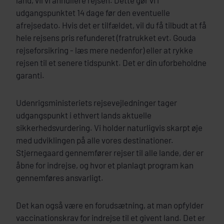
land, vil vi annullere rejsen. Dette gør vi i
udgangspunktet 14 dage før den eventuelle
afrejsedato. Hvis det er tilfældet, vil du få tilbudt at få
hele rejsens pris refunderet (fratrukket evt. Gouda
rejseforsikring - læs mere nedenfor) eller at rykke
rejsen til et senere tidspunkt. Det er din uforbeholdne
garanti.
Udenrigsministeriets rejsevejledninger tager
udgangspunkt i ethvert lands aktuelle
sikkerhedsvurdering. Vi holder naturligvis skarpt øje
med udviklingen på alle vores destinationer.
Stjernegaard gennemfører rejser til alle lande, der er
åbne for indrejse, og hvor et planlagt program kan
gennemføres ansvarligt.
Det kan også være en forudsætning, at man opfylder
vaccinationskrav for indrejse til et givent land. Det er