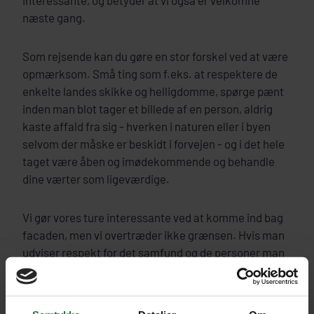
interessante, og betyder at vi også er velkomne
næste gang.
Som rejsende kan du gøre en stor forskel ved at være
opmærksom. Små ting som f.eks. at respektere de
enkelte landes skikke og helligdomme, spørge pænt
inden man blot tager et billede af en person, aldrig
kaste affald fra sig - hverken i naturen eller i byen
selvom der måske er beskidt i forvejen - og i det hele
taget være åben og imødekommende og behandle
dine værter som ligeværdige.
Vi gør vores ture interessante ved at komme ind bag
facaden, men vi overtræder ikke grænsen. Hvis man
udviser respekt for det samfund og de personer man
besøger, kommer man i dialog og bliver mødt med
venlighed og smil. Rejsen bliver meget mere
spændende og berigende.