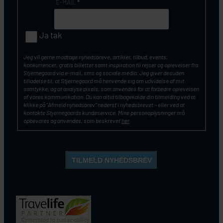
E-MAIL
*
Ja tak
Jeg vil gerne modtage nyhedsbreve, artikler, tilbud, events,
konkurrencer, gratis billetter samt inspiration til rejser og oplevelser fra
Stjernegaard via e-mail, sms og sociale media. Jeg giver desuden
tilladelse til, at Stjernegaard må henvende sig om udvidelse af mit
samtykke, og at analyse pixels, som anvendes for at forbedre oplevelsen
af vores kommunikation. Du kan altid tilbagekalde din tilmelding ved at
klikke på ”Afmeld nyhedsbrev” nederst i nyhedsbrevet – eller ved at
kontakte Stjernegaards kundeservice. Mine personoplysninger må
opbevares og anvendes, som beskrevet
her
.