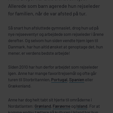
Allerede som barn agerede hun rejseleder
for familien, når de var afsted på tur.
Så snart hun afsluttede gymnasiet, drog hun ud på
nye rejseeventyr og arbejdede som rejseleder i årene
derefter. Og selvom hun siden vendte hjem igen til
Danmark, har hun altid ønsket at genoptage det, hun
mener, er verdens bedste arbejde!
Siden 2010 har hun derfor arbejdet som rejseleder
igen. Anne har mange favoritrejsemål og ofte går
turen til Storbritannien,
Portugal
,
Spanien
eller
Grækenland.
Anne har dog helt tabt sit hjerte til områderne i
Nordatlanten:
Grønland
,
Færøerne
og
Island
. For at
komme endnu tættere på kulturen i Island har hun