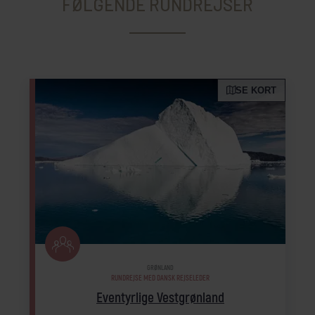
FØLGENDE RUNDREJSER
SE KORT
GRØNLAND
RUNDREJSE MED DANSK REJSELEDER
Eventyrlige Vestgrønland