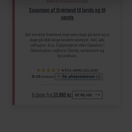
RUNDREJSE MED DANSK REJSELEDER
Essensen af Grønland til lands og til
vands
Det smukke Grønland med seks dage på land og to
dage på skib langs landets vestkyst. Inkl. alle
udflugter, bl.a. Eqigletsjeren eller Oqaatsut i
Diskobugten, sejlture i fjorde, vandreture og
byrundture.
4.7
(24 ANMELDELSER)
Se afrejsedatoer
10-23
deltagere
(1)
8 dage fra
33.995 kr.
SE REJSE