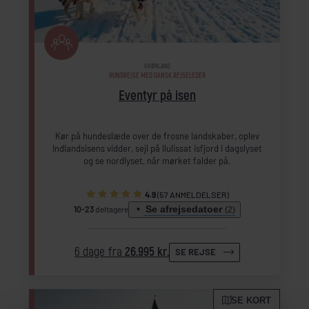
GRØNLAND
RUNDREJSE MED DANSK REJSELEDER
Eventyr på isen
Kør på hundeslæde over de frosne landskaber, oplev
Indlandsisens vidder, sejl på Ilulissat isfjord i dagslyset
og se nordlyset, når mørket falder på.
4.9
(57 ANMELDELSER)
Se afrejsedatoer
10-23
deltagere
(2)
6 dage fra
26.995 kr.
SE REJSE
SE KORT