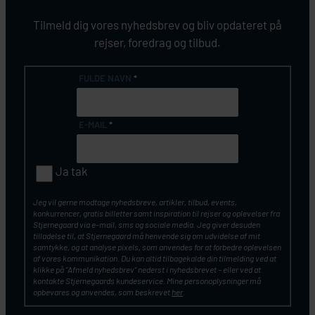
Tilmeld dig vores nyhedsbrev og bliv opdateret på
rejser, foredrag og tilbud.
FULDE NAVN
*
E-MAIL
*
Ja tak
Jeg vil gerne modtage nyhedsbreve, artikler, tilbud, events,
konkurrencer, gratis billetter samt inspiration til rejser og oplevelser fra
Stjernegaard via e-mail, sms og sociale media. Jeg giver desuden
tilladelse til, at Stjernegaard må henvende sig om udvidelse af mit
samtykke, og at analyse pixels, som anvendes for at forbedre oplevelsen
af vores kommunikation. Du kan altid tilbagekalde din tilmelding ved at
klikke på ”Afmeld nyhedsbrev” nederst i nyhedsbrevet – eller ved at
kontakte Stjernegaards kundeservice. Mine personoplysninger må
opbevares og anvendes, som beskrevet
her
.