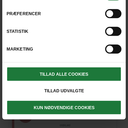
4.9
(34 ANMELDELSER)
PRÆFERENCER
Se afrejsedatoer
10-23
deltagere
(2)
STATISTIK
7 dage fra
33.995 kr.
SE REJSE
MARKETING
SE KORT
TILLAD ALLE COOKIES
TILLAD UDVALGTE
KUN NØDVENDIGE COOKIES
GRØNLAND