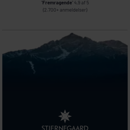
"
Fremragende
" 4,9 af 5
(2.700+ anmeldelser)