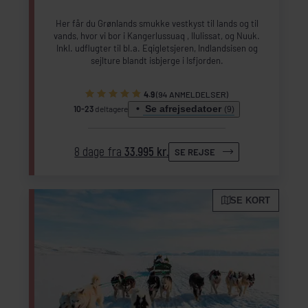
Her får du Grønlands smukke vestkyst til lands og til
vands, hvor vi bor i Kangerlussuaq , Ilulissat, og Nuuk.
Inkl. udflugter til bl.a. Eqigletsjeren, Indlandsisen og
sejlture blandt isbjerge i Isfjorden.
4.9
(94 ANMELDELSER)
Se afrejsedatoer
10-23
deltagere
(9)
8 dage fra
33.995 kr.
SE REJSE
SE KORT