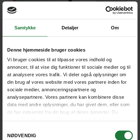
Samtykke
Detaljer
Om
Denne hjemmeside bruger cookies
Vi bruger cookies til at tilpasse vores indhold og
annoncer, til at vise dig funktioner til sociale medier og til
at analysere vores trafik. Vi deler også oplysninger om
GRØNLAND
RUNDREJSE MED DANSK REJSELEDER
din brug af vores website med vores partnere inden for
I midnatssolens skær
sociale medier, annonceringspartnere og
analysepartnere. Vores partnere kan kombinere disse
data med andre oplysninger, du har givet dem, eller som
Oplev Grønland i den arktiske sommers midnatssol. Vi
de har indsamlet fra din brug af deres tjenester. Du
sejler bl.a. slalom blandt isbjerge i Isfjorden ved
Ilulissat og ser den mægtige Eqigletsjer fra en båd. Vi
samtykker til vores cookies, hvis du fortsætter med at
besøger Diskoøen og oplever charmerende Nuuks
anvende vores hjemmeside.
Samtykkevalg
byliv og smukke fjorde på en bådtur. Inkl. udflugter
og måltider.
NØDVENDIG