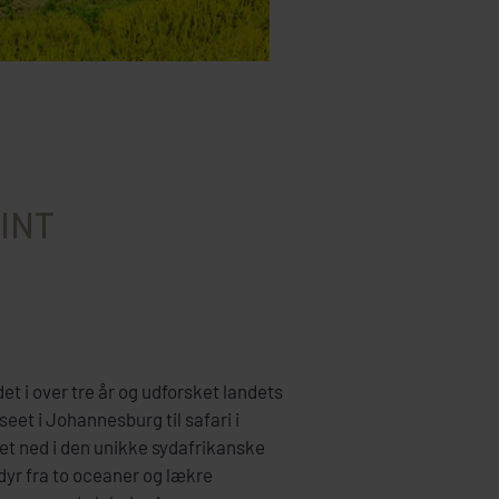
INT
et i over tre år og udforsket landets
eet i Johannesburg til safari i
et ned i den unikke sydafrikanske
dyr fra to oceaner og lækre