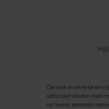
MØ
Carsten er en erfaren re
udforsket kloden med ny
og humor gennem mange