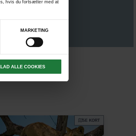
s, hvis du fortsætter med at
MARKETING
ELEDER
LLAD ALLE COOKIES
SE KORT