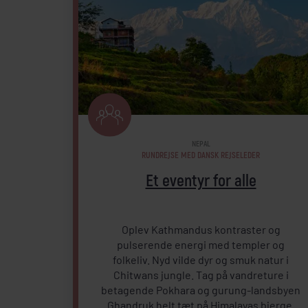
NEPAL
RUNDREJSE MED DANSK REJSELEDER
Et eventyr for alle
Oplev Kathmandus kontraster og
pulserende energi med templer og
folkeliv. Nyd vilde dyr og smuk natur i
Chitwans jungle. Tag på vandreture i
betagende Pokhara og gurung-landsbyen
Ghandruk helt tæt på Himalayas bjerge.