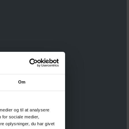
kelig en dejlig
ing. Også en del
Om
get behagelig
ig engageret og
 medier og til at analysere
 Dejligt med en
 for sociale medier,
e oplysninger, du har givet