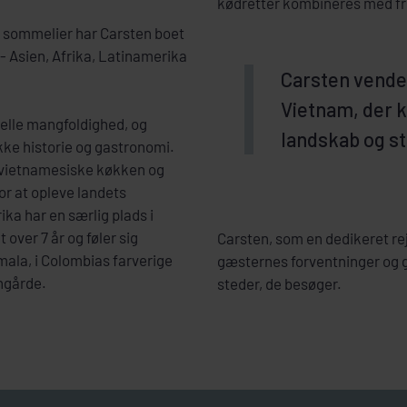
kødretter kombineres med fr
 sommelier har Carsten boet
 - Asien, Afrika, Latinamerika
Carsten vender 
Vietnam, der 
relle mangfoldighed, og
landskab og s
kke historie og gastronomi.
t vietnamesiske køkken og
or at opleve landets
ka har en særlig plads i
 over 7 år og føler sig
Carsten, som en dedikeret rej
ala, i Colombias farverige
gæsternes forventninger og g
ngårde.
steder, de besøger.