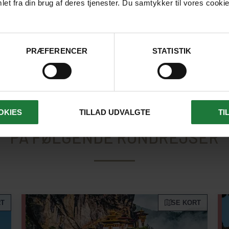
moden rejseleder.
et fra din brug af deres tjenester. Du samtykker til vores cookie
SØREN RASMUSSEN
PRÆFERENCER
STATISTIK
EN FLINT HUNNECHE ER REJS
OKIES
TILLAD UDVALGTE
TI
PÅ FØLGENDE RUNDREJSER
RT
SE KORT