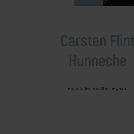
Mellemøsten
dansk r
Bali
Nordamerika
Balkan
Oceanien
Bhutan
Sydamerika
Carsten Flin
Bolivia
Borneo
Hunneche
Brasilien
Rejseleder hos Stjernegaard