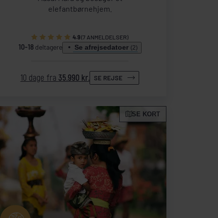
elefantbørnehjem.
4.9
(7 ANMELDELSER)
10-18
deltagere
Se afrejsedatoer
(2)
10 dage fra
35.990 kr.
SE REJSE
SE KORT