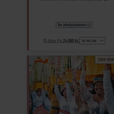
Se afrejsedatoer
(1)
15 dage fra
24.990 kr.
SE REJSE
SE KO