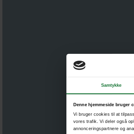
Det er første 
interessant rej
Samtykke
lokale stede
Denne hjemmeside bruger c
rejseleder der
Vi bruger cookies til at tilpas
vidste en mass
vores trafik. Vi deler også o
annonceringspartnere og anal