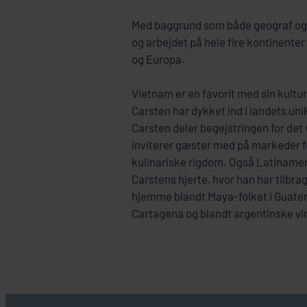
Med baggrund som både geograf og
og arbejdet på hele fire kontinenter
og Europa.
Vietnam er en favorit med sin kultu
Carsten har dykket ind i landets uni
Carsten deler begejstringen for de
inviterer gæster med på markeder f
kulinariske rigdom. Også Latinameri
Carstens hjerte, hvor han har tilbragt
hjemme blandt Maya-folket i Guatem
Cartagena og blandt argentinske vi