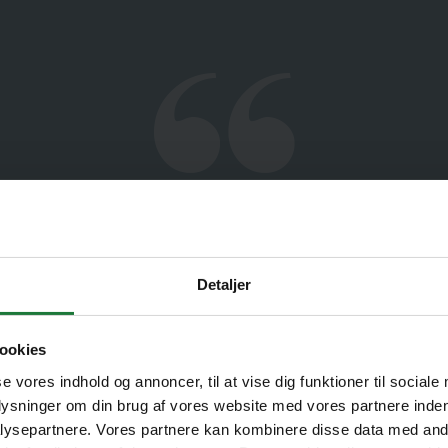
gang har været på en grupperejse. Vir
se, hvor vi oplevede utrolig mange t
Detaljer
r. Carsten var en fantastisk og me
ookies
 var på for os 24-07. Han var utrol
se vores indhold og annoncer, til at vise dig funktioner til sociale
e om landet og det vi var ude at se.
plysninger om din brug af vores website med vores partnere inden
ysepartnere. Vores partnere kan kombinere disse data med andr