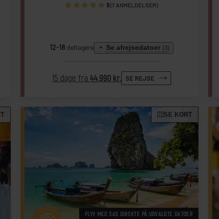
5
(7 ANMELDELSER)
12-18
deltagere
Se afrejsedatoer
(3)
15 dage fra
44.990 kr.
SE REJSE
RT
SE KORT
FLYV MED SAS DIREKTE PÅ UDVALGTE DATOER