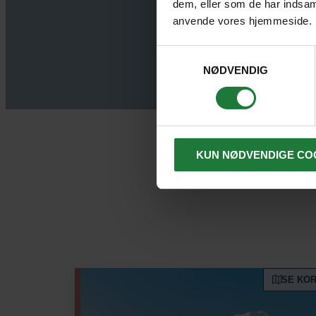
dem, eller som de har indsaml
anvende vores hjemmeside.
Samtykkevalg
NØDVENDIG
CARST
KUN NØDVENDIGE CO
SE KO