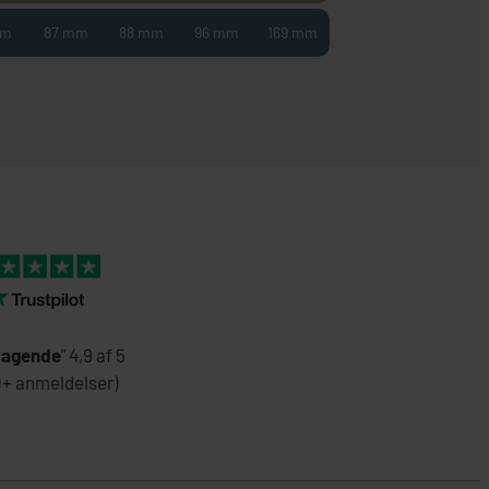
mm
87 mm
88 mm
96 mm
169 mm
agende
" 4,9 af 5
0+ anmeldelser)