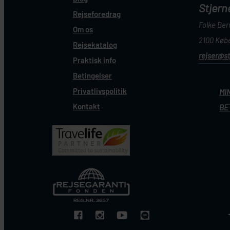
Stjern
Rejseforedrag
Folke Bern
Om os
2100 Køb
Rejsekatalog
rejser@s
Praktisk info
Betingelser
Privatlivspolitik
MI
Kontakt
BE