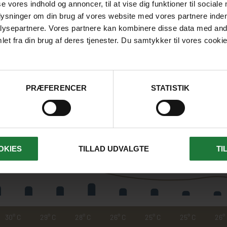
se vores indhold og annoncer, til at vise dig funktioner til sociale
32° C
32° C
29° C
25° C
24° C
24° C
27°
plysninger om din brug af vores website med vores partnere inden
ysepartnere. Vores partnere kan kombinere disse data med andr
191 mm
184 mm
146 mm
136 mm
137 mm
90 mm
111 
et fra din brug af deres tjenester. Du samtykker til vores cookie
RIO DE JANEIRO
PRÆFERENCER
STATISTIK
Feb
Mar
Apr
Maj
Jun
Jul
Au
OKIES
TILLAD UDVALGTE
TI
30° C
29° C
28° C
26° C
25° C
25° C
26°