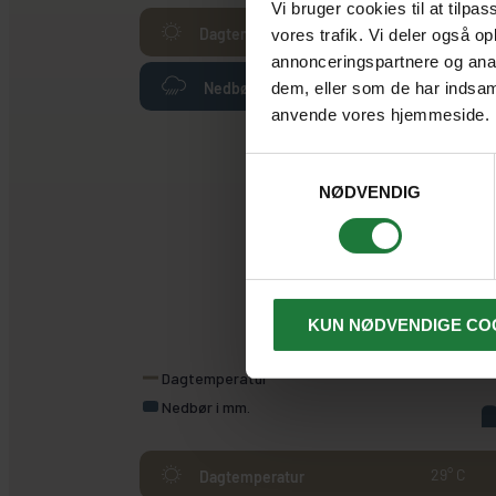
Vi bruger cookies til at tilpas
33° C
Dagtemperatur
vores trafik. Vi deler også o
annonceringspartnere og anal
188 mm
dem, eller som de har indsaml
Nedbør i mm.
anvende vores hjemmeside.
Samtykkevalg
NØDVENDIG
Jan
KUN NØDVENDIGE CO
Dagtemperatur
Nedbør i mm.
29° C
Dagtemperatur