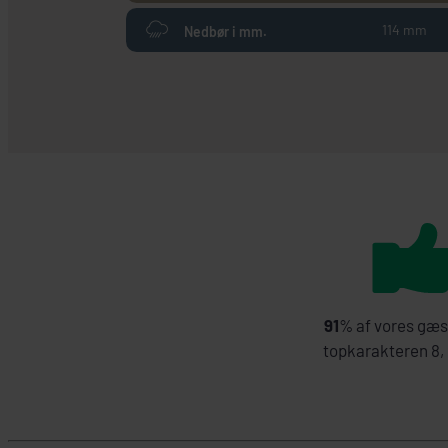
114 mm
Nedbør i mm.
91
% af vores gæs
topkarakteren 8, 9