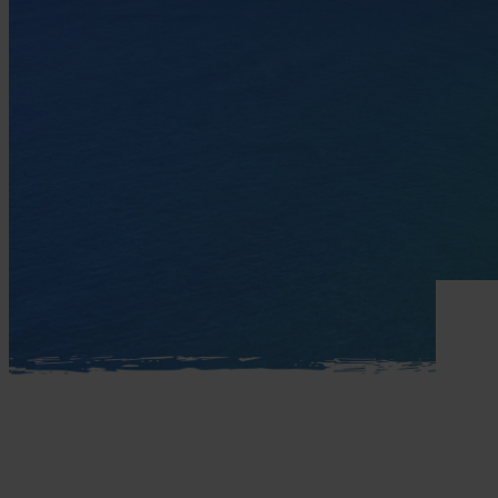
Mellemøsten
dansk r
Bali
Nordamerika
Balkan
Oceanien
Bhutan
Sydamerika
Bolivia
Borneo
Brasilien