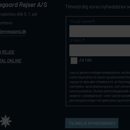
egaard Rejser A/S
Tilmeld dig vores nyhedsbrev og 
adottes Allé 5, 1. sal
FULDE NAVN
*
enhavn
tjernegaard.dk
E-MAIL
*
N REJSE
Ja tak
TAL ONLINE
Jeg vil gerne modtage nyhedsbreve, artikler
samt inspiration til rejser og oplevelser f
Jeg giver desuden tilladelse til, at Stjer
samtykke, og at analyse pixels, som anvend
kommunikation. Du kan altid tilbagekalde d
nederst i nyhedsbrevet – eller ved at kont
personoplysninger må opbevares og anve