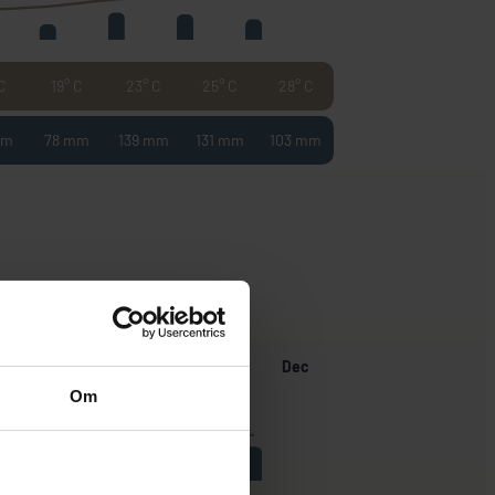
 C
19° C
23° C
25° C
28° C
mm
78 mm
139 mm
131 mm
103 mm
g
Sep
Okt
Nov
Dec
Om