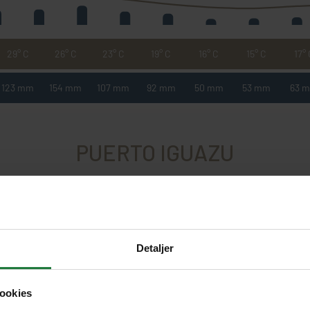
29° C
26° C
23° C
19° C
16° C
15° C
17°
123 mm
154 mm
107 mm
92 mm
50 mm
53 mm
63 
PUERTO IGUAZU
Feb
Mar
Apr
Maj
Jun
Jul
Au
Detaljer
ookies