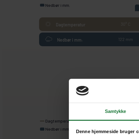
Nedbør i mm.
30° C
Dagtemperatur
122 mm
Nedbør i mm.
Jan
Samtykke
Dagtemperatur
Nedbør i mm.
Denne hjemmeside bruger c