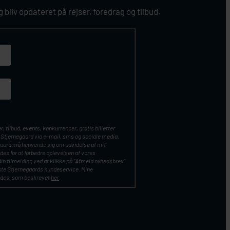
bliv opdateret på rejser, foredrag og tilbud.
, tilbud, events, konkurrencer, gratis billetter
ra Stjernegaard via e-mail, sms og sociale media.
negaard må henvende sig om udvidelse af mit
es for at forbedre oplevelsen af vores
in tilmelding ved at klikke på ”Afmeld nyhedsbrev”
akte Stjernegaards kundeservice. Mine
ndes, som beskrevet
her
.