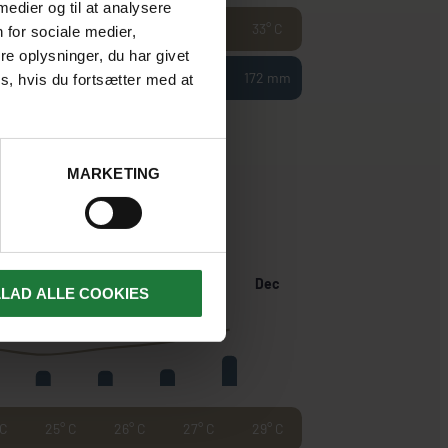
 medier og til at analysere
 C
28° C
30° C
31° C
33° C
 for sociale medier,
e oplysninger, du har givet
mm
142 mm
232 mm
150 mm
172 mm
s, hvis du fortsætter med at
MARKETING
g
Sep
Okt
Nov
Dec
LLAD ALLE COOKIES
 C
25° C
26° C
27° C
29° C