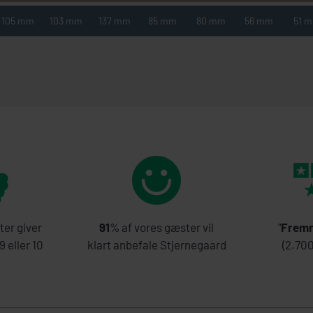
105 mm
103 mm
137 mm
85 mm
80 mm
56 mm
51 
ter giver
91
% af vores gæster vil
"
Fremr
 eller 10
klart anbefale Stjernegaard
(2.70