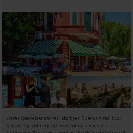
SE HOTEL
Jeres oplevelser starter i storbyen Buenos Aires, hvor
vores engelsktalende repræsentant møder jer i
lufthavnen. Fra turen til hotellet får I de første indtryk af