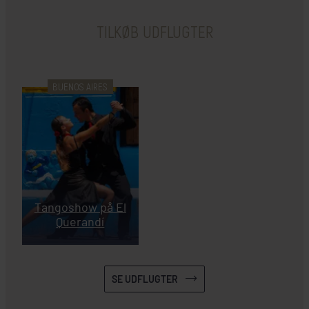
HER SKAL I BO
TILKØB UDFLUGTER
BUENOS AIRES
Tangoshow på El
Querandí
INKLUDERET I PRISEN
Buenos Aires
SE UDFLUGTER
Hotel Pulitzer Buenos Aires