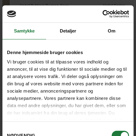
Samtykke
Detaljer
Om
SE HOTEL
SE HOTEL
Denne hjemmeside bruger cookies
Vi bruger cookies til at tilpasse vores indhold og
annoncer, til at vise dig funktioner til sociale medier og til
at analysere vores trafik. Vi deler også oplysninger om
din brug af vores website med vores partnere inden for
Forlæng rejsen med badeferie i
sociale medier, annonceringspartnere og
analysepartnere. Vores partnere kan kombinere disse
Caribien
data med andre oplysninger, du har givet dem, eller som
de har indsamlet fra din brug af deres tjenester. Du
Hvis I flyver med Air France eller KLM til
samtykker til vores cookies, hvis du fortsætter med at
Sydamerika, kan I med fordel forlænge
anvende vores hjemmeside.
Samtykkevalg
rejsen med en eksotisk badeferie på én af
NØDVENDIG