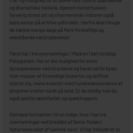
I får rig mulighed for at dykke ned i byens spændende
og dramatiske historie, ligesom kunstmuseer,
farverig street art og charmerende vinbarer også
bare venter på at blive udforsket. Herfra skal I bruge
de næste mange dage på flere forskellige og
enestående naturoplevelser.
Først har I tre overnatninger i Madryn i det nordlige
Patagonien. Her er der mulighed for store
dyreoplevelser ved strandene og havet ud for byen,
hvor masser af forskellige hvalarter og delfiner
boltrer sig, mens kolonier med hundredetusindevis af
pingviner vralter rundt på land. Er du heldig, kan du
også spotte søelefanter og spækhuggere.
Dernæst fortsætter I til en lodge, hvor I har tre
overnatninger ved bredden af Iberá-floden i
naturreservatet af samme navn. Vi har inkluderet to