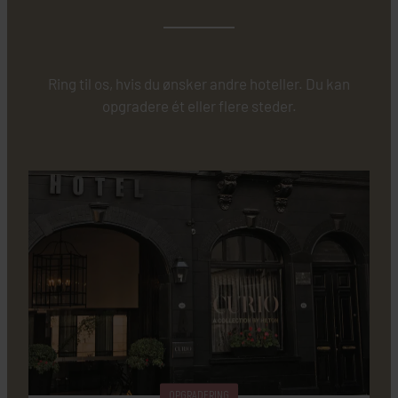
Ring til os, hvis du ønsker andre hoteller. Du kan
opgradere ét eller flere steder.
OPGRADERING