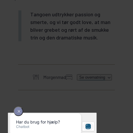
Tangoen udtrykker passion og
smerte, og vi tør godt love, at man
bliver grebet og rørt af de smukke
trin og den dramatiske musik.
Morgenmad
Se overnatning
HER SKAL I BO
TILKØB UDFLUGTER