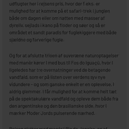
udflugter her i rejsens pris, hvor der f.eks. er
mulighed for at komme på et safari-trek i junglen
både om dagen eller om natten med masser af
dyreliv, sejlads i kano på floder og søer og så er
området et sandt paradis for fuglekiggere med både
sjældne og farverige fugle.
Og for at afslutte trioen af suveræne naturoptagelser
med manér kører I med bus til Fos do Iguaçú, hvor I
ligeledes har tre overnatninger ved de betagende
vandfald, som er på listen over verdens syv nye
vidundere - og som ganske enkelt er en oplevelse, I
aldrig glemmer. I får mulighed for at komme helt tæt
på de spektakulære vandfald og opleve dem både fra
den argentinske og den brasilianske side, hvor I
mærker Moder Jords pulserende nærhed.
Rejsen slutter med manér i Rio de Janeiro, en af