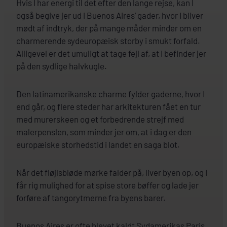
Hvis I har energi til det efter den lange rejse, kan I
Hotel Pulitzer Buenos Aires
også begive jer ud i Buenos Aires’ gader, hvor I bliver
mødt af indtryk, der på mange måder minder om en
charmerende sydeuropæisk storby i smukt forfald.
Alligevel er det umuligt at tage fejl af, at I befinder jer
på den sydlige halvkugle.
Den latinamerikanske charme fylder gaderne, hvor I
end går, og flere steder har arkitekturen fået en tur
med murerskeen og et forbedrende strejf med
malerpenslen, som minder jer om, at i dag er den
europæiske storhedstid i landet en saga blot.
Når det fløjlsbløde mørke falder på, liver byen op, og I
får rig mulighed for at spise store bøffer og lade jer
forføre af tangorytmerne fra byens barer.
Buenos Aires er ofte blevet kaldt Sydamerikas Paris,