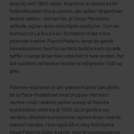
slog sig ned i 1800-tallet. Kvarteret er hjemsted for
fodboldklubben Boca Juniors, der spiller i Argentinas
bedste række – det var her, at Diego Maradona
spillede, og han æres naturligvis stadig her. Som en
kontrast til La Boca kan I fortsætte til det mere
polerede kvarter, Puerto Madero, langs de gamle
havnebassiner, hvorfra verdens bedste korn og røde
bøffer i mange årtier blev udskibet til hele verden. Her
bor nutidens velhavere i moderne lejligheder i stål og
glas.
Palermo-kvarteret er det grønne kvarter tæt på Rio
de la Plata-floddeltaet mod Uruguay. Her kan I
slentre rundt i skønne parker anlagt af franske
byarkitekter omkring år 1900, da Argentina var
verdens såkaldte kornkammer og bed skeer med de
største i verden. I kan også slå et slag forbi byens
hippe Palermo Soho-kvarter, hvor brostensgaderne