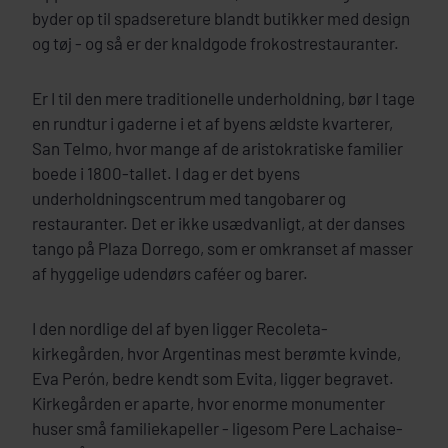
byder op til spadsereture blandt butikker med design
og tøj - og så er der knaldgode frokostrestauranter.
Er I til den mere traditionelle underholdning, bør I tage
en rundtur i gaderne i et af byens ældste kvarterer,
San Telmo, hvor mange af de aristokratiske familier
boede i 1800-tallet. I dag er det byens
underholdningscentrum med tangobarer og
restauranter. Det er ikke usædvanligt, at der danses
tango på Plaza Dorrego, som er omkranset af masser
af hyggelige udendørs caféer og barer.
I den nordlige del af byen ligger Recoleta-
kirkegården, hvor Argentinas mest berømte kvinde,
Eva Perón, bedre kendt som Evita, ligger begravet.
Kirkegården er aparte, hvor enorme monumenter
huser små familiekapeller - ligesom Pere Lachaise-