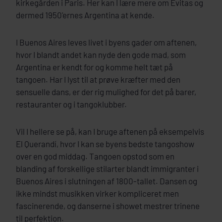
kirkegården i Paris. Her kan I lære mere om Evitas og
dermed 1950'ernes Argentina at kende.
I Buenos Aires leves livet i byens gader om aftenen,
hvor I blandt andet kan nyde den gode mad, som
Argentina er kendt for og komme helt tæt på
tangoen. Har I lyst til at prøve kræfter med den
sensuelle dans, er der rig mulighed for det på barer,
restauranter og i tangoklubber.
Vil I hellere se på, kan I bruge aftenen på eksempelvis
El Querandí, hvor I kan se byens bedste tangoshow
over en god middag. Tangoen opstod som en
blanding af forskellige stilarter blandt immigranter i
Buenos Aires i slutningen af 1800-tallet. Dansen og
ikke mindst musikken virker kompliceret men
fascinerende, og danserne i showet mestrer trinene
til perfektion.